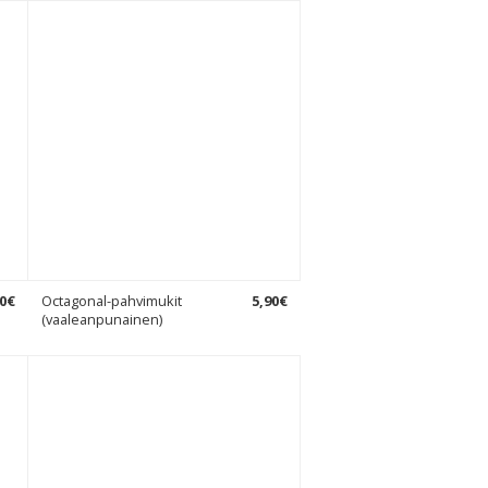
0
€
Octagonal-pahvimukit
5
,
90
€
(vaaleanpunainen)