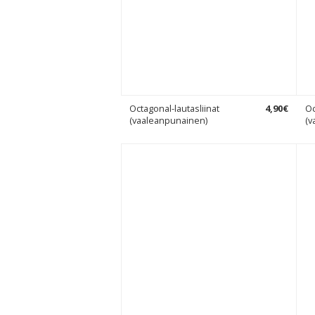
Octagonal-lautasliinat
4
,
90
€
Oc
(vaaleanpunainen)
(v