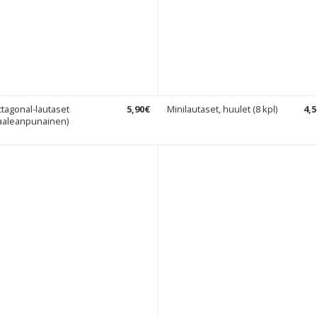
tagonal-lautaset
5
,
90
€
Minilautaset, huulet (8 kpl)
4
,
5
aaleanpunainen)