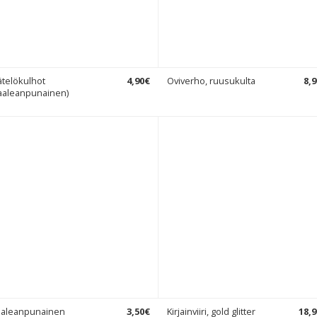
ätelökulhot
4
,
90
€
Oviverho, ruusukulta
8
,
9
aaleanpunainen)
aaleanpunainen
3
,
50
€
Kirjainviiri, gold glitter
18
,
9