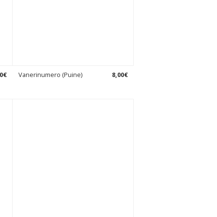
0
€
Vanerinumero (Puine)
8
,
00
€