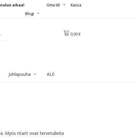
joulun aikaa!
Oma tili
Kassa
Blogi
0,00 €
Juhlapuuha
ALE
. Myös ritarit ovat tervetulleita