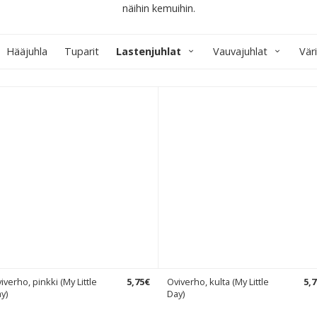
näihin kemuihin.
Hääjuhla
Tuparit
Lastenjuhlat
Vauvajuhlat
Vär
iverho, pinkki (My Little
5
,
75
€
Oviverho, kulta (My Little
5
,
7
y)
Day)