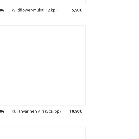
0
€
Wildflower-mukit (12 kpl)
5
,
90
€
0
€
Kullanvärinen viiri (Scallop)
10
,
90
€