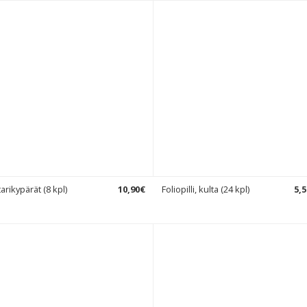
tarikypärät (8 kpl)
10
,
90
€
Foliopilli, kulta (24 kpl)
5
,
5