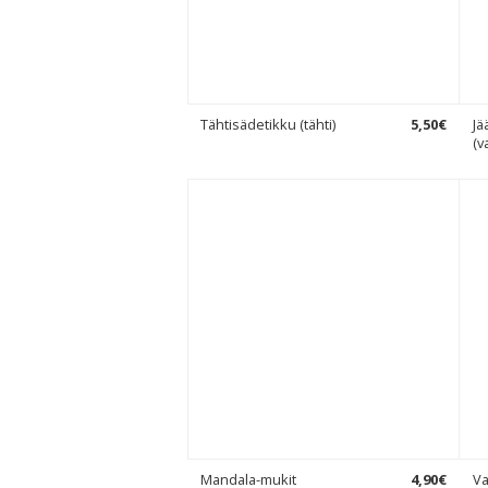
Tähtisädetikku (tähti)
5
,
50
€
Jä
(v
Mandala-mukit
4
,
90
€
V