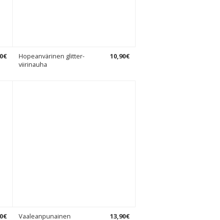
0
€
Hopeanvärinen glitter-
10
,
90
€
viirinauha
0
€
Vaaleanpunainen
13
,
90
€