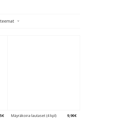
iteemat
5
€
Mäyräkoira-lautaset (4 kpl)
9
,
90
€