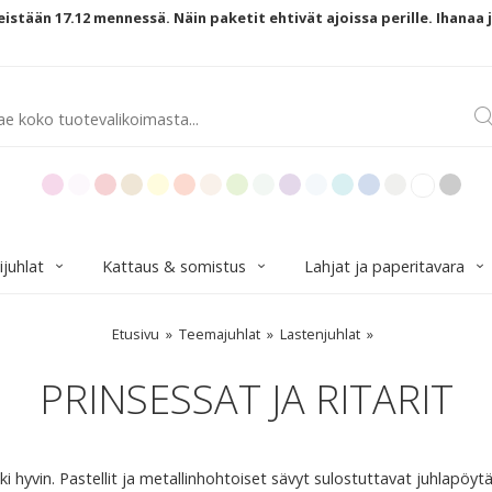
istään 17.12 mennessä. Näin paketit ehtivät ajoissa perille. Ihanaa 
ijuhlat
Kattaus & somistus
Lahjat ja paperitavara
Etusivu
Teemajuhlat
Lastenjuhlat
PRINSESSAT JA RITARIT
i hyvin. Pastellit ja metallinhohtoiset sävyt sulostuttavat juhlapöytää