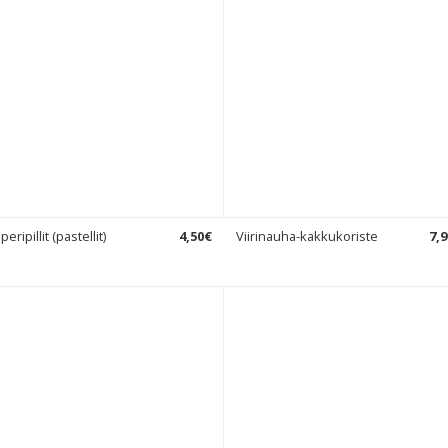
peripillit (pastellit)
4
,
50
€
Viirinauha-kakkukoriste
7
,
9