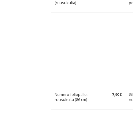
(ruusukulta)
po
Numero foliopallo,
7
,
90
€
Gl
ruusukulta (86 cm)
nu