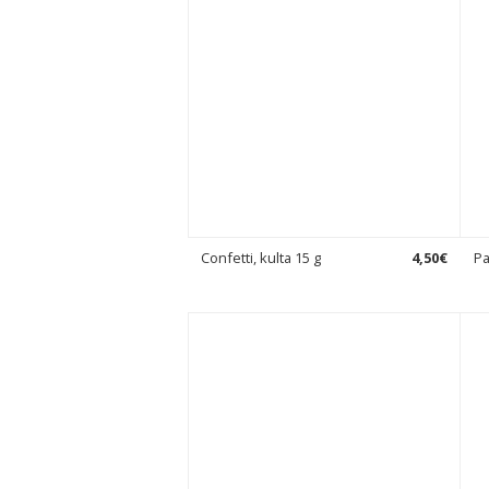
Confetti, kulta 15 g
4
,
50
€
Pa