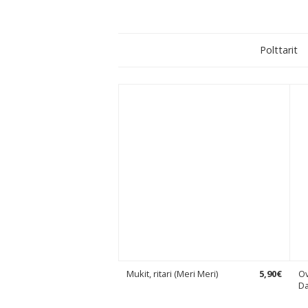
Polttarit
Mukit, ritari (Meri Meri)
5
,
90
€
Ov
Da