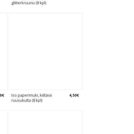
glitterkruunu (8 kpl)
0
€
Iso paperimuki, kiiltävä
4
,
50
€
ruusukulta (8 kpl)