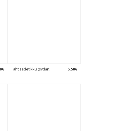
0
€
Tähtisädetikku (sydän)
5
,
50
€