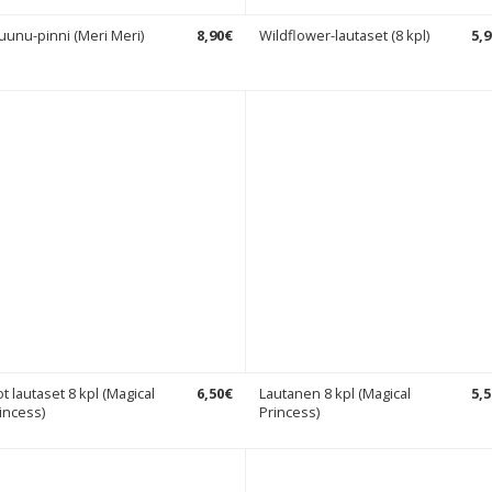
uunu-pinni (Meri Meri)
8
,
90
€
Wildflower-lautaset (8 kpl)
5
,
9
ot lautaset 8 kpl (Magical
6
,
50
€
Lautanen 8 kpl (Magical
5
,
5
incess)
Princess)