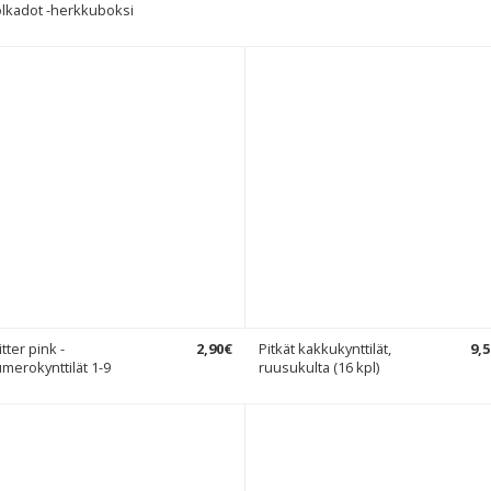
lkadot -herkkuboksi
itter pink -
2
,
90
€
Pitkät kakkukynttilät,
9
,
5
merokynttilät 1-9
ruusukulta (16 kpl)