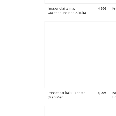
Ilmapallolajitelma,
4
,
50
€
Kr
vaaleanpunainen & kulta
Prinsessat-kakkukoriste
8
,
90
€
Is
(Meri Meri)
Pr