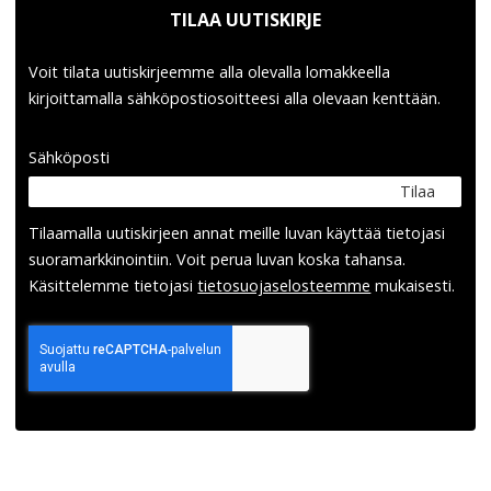
TILAA UUTISKIRJE
Voit tilata uutiskirjeemme alla olevalla lomakkeella
kirjoittamalla sähköpostiosoitteesi alla olevaan kenttään.
Sähköposti
Tilaa
Tilaamalla uutis­kirjeen annat meille luvan käyttää tietojasi
suora­markkinointiin. Voit perua luvan koska tahansa.
Käsittelemme tietojasi
tieto­suoja­selosteemme
mukaisesti.