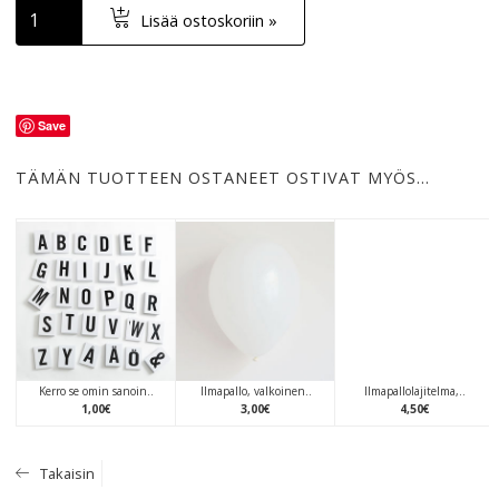
Lisää ostoskoriin »
Save
TÄMÄN TUOTTEEN OSTANEET OSTIVAT MYÖS…
Kerro se omin sanoin..
Ilmapallo, valkoinen..
Ilmapallolajitelma,..
1
,
00
€
3
,
00
€
4
,
50
€
Takaisin