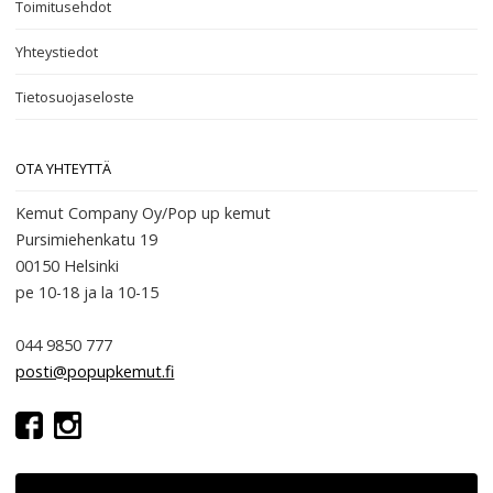
Toimitusehdot
Yhteystiedot
Tietosuojaseloste
OTA YHTEYTTÄ
Kemut Company Oy/Pop up kemut
Pursimiehenkatu 19
00150 Helsinki
pe 10-18
ja la 10-15
044 9850 777
posti@popupkemut.fi