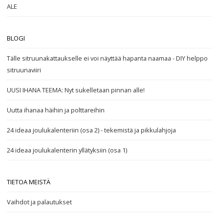
ALE
BLOGI
Tälle sitruunakattaukselle ei voi näyttää hapanta naamaa - DIY helppo
sitruunaviiri
UUSI IHANA TEEMA: Nyt sukelletaan pinnan alle!
Uutta ihanaa häihin ja polttareihin
24 ideaa joulukalenteriin (osa 2) - tekemistä ja pikkulahjoja
24 ideaa joulukalenterin yllätyksiin (osa 1)
TIETOA MEISTÄ
Vaihdot ja palautukset