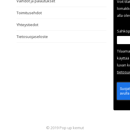
Vaihdot ja palautukset
Voit til
lomakke
Toimitusehdot
alla ol
Yhteystiedot
Sähköp
Tietosuojaseloste
Tilaama
käyttää 
luvan k
tieto­s
© 2019 Pop up kemut