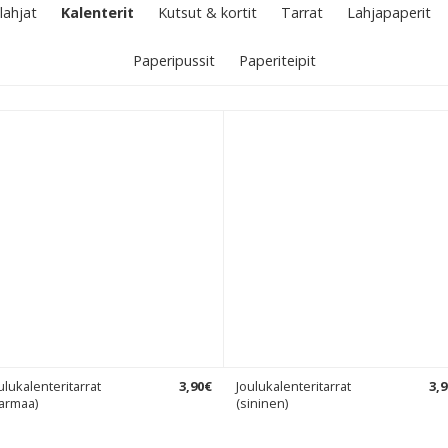
lahjat
Kalenterit
Kutsut & kortit
Tarrat
Lahjapaperit
Paperipussit
Paperiteipit
ulukalenteritarrat
3
,
90
€
Joulukalenteritarrat
3
,
9
armaa)
(sininen)