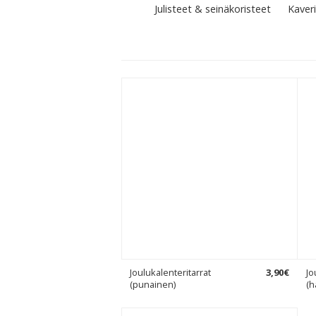
Julisteet & seinäkoristeet
Kaveri
Joulukalenteritarrat
3
,
90
€
Jo
(punainen)
(h