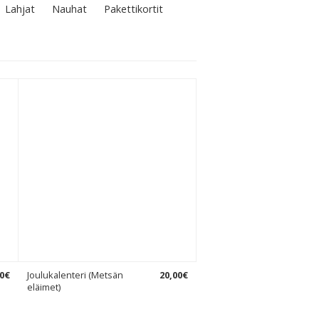
Lahjat
Nauhat
Pakettikortit
0
€
Joulukalenteri (Metsän
20
,
00
€
eläimet)