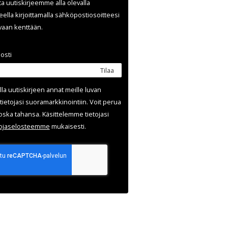
ata uutiskirjeemme alla olevalla
ella kirjoittamalla sähköpostiosoitteesi
evaan kenttään.
osti
Tilaa
lla uutis­kirjeen annat meille luvan
tietojasi suora­markkinointiin. Voit perua
oska tahansa. Käsittelemme tietojasi
uoja­selosteemme
mukaisesti.