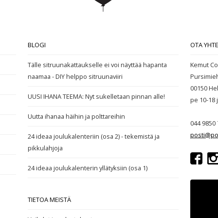
BLOGI
OTA YHT
Tälle sitruunakattaukselle ei voi näyttää hapanta
Kemut Co
naamaa - DIY helppo sitruunaviiri
Pursimie
00150 Hel
UUSI IHANA TEEMA: Nyt sukelletaan pinnan alle!
pe 10-18
Uutta ihanaa häihin ja polttareihin
044 9850 
posti@po
24 ideaa joulukalenteriin (osa 2) - tekemistä ja
pikkulahjoja
24 ideaa joulukalenterin yllätyksiin (osa 1)
TIETOA MEISTÄ