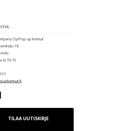
EYTTÄ
mpany Oy/Pop up kemut
henkatu 19
sinki
ja la 10-15
777
pupkemut.fi
TILAA UUTISKIRJE