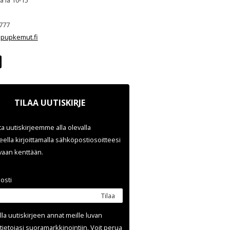
ja la 10-15
777
pupkemut.fi
TILAA UUTISKIRJE
ata uutiskirjeemme alla olevalla
ella kirjoittamalla sähköpostiosoitteesi
evaan kenttään.
osti
Tilaa
lla uutis­kirjeen annat meille luvan
tietojasi suora­markkinointiin. Voit perua