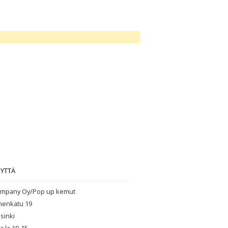
EYTTÄ
mpany Oy/Pop up kemut
henkatu 19
sinki