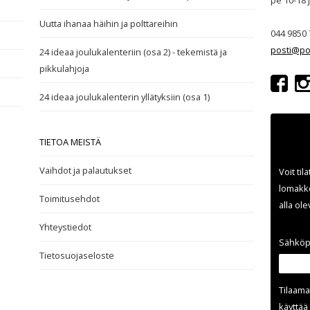
pe 10-18
Uutta ihanaa häihin ja polttareihin
044 9850 
posti@po
24 ideaa joulukalenteriin (osa 2) - tekemistä ja
pikkulahjoja
24 ideaa joulukalenterin yllätyksiin (osa 1)
TIETOA MEISTÄ
Vaihdot ja palautukset
Voit til
lomakke
Toimitusehdot
alla ol
Yhteystiedot
Sähköp
Tietosuojaseloste
Tilaama
käyttää 