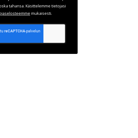
oska tahansa. Käsittelemme tietojasi
uoja­selosteemme
mukaisesti.