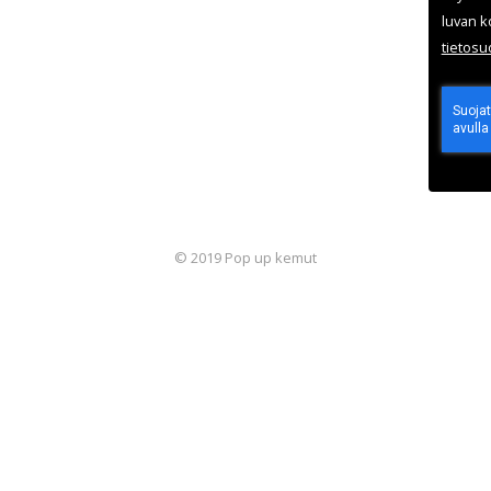
luvan k
tieto­s
© 2019 Pop up kemut