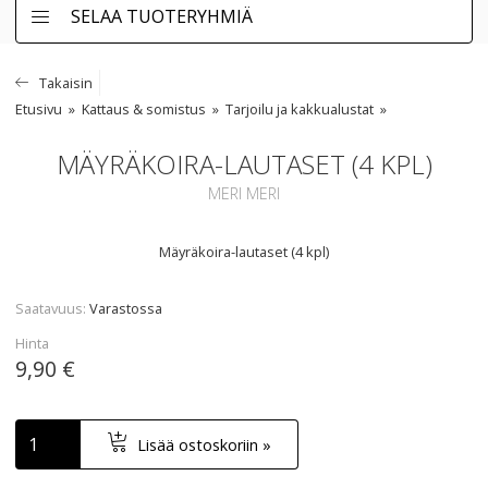
SELAA TUOTERYHMIÄ
Takaisin
Etusivu
Kattaus & somistus
Tarjoilu ja kakkualustat
MÄYRÄKOIRA-LAUTASET (4 KPL)
MERI MERI
Mäyräkoira-lautaset (4 kpl)
Saatavuus
Varastossa
Hinta
9,90 €
Lisää ostoskoriin »