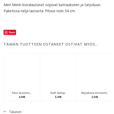
Meri Merin koiralautaset sopivat kattaukseen ja tarjoiluun.
Paketissa neljä lautasta. Pituus noin 54 cm.
Save
TÄMÄN TUOTTEEN OSTANEET OSTIVAT MYÖS…
Pieni lautanen,..
Kraft Scallop..
Mäyräkoira-minikortti..
4
,
90
€
5
,
90
€
2
,
50
€
Takaisin