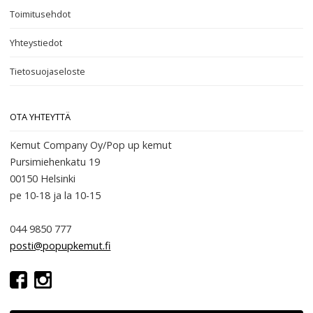
Toimitusehdot
Yhteystiedot
Tietosuojaseloste
OTA YHTEYTTÄ
Kemut Company Oy/Pop up kemut
Pursimiehenkatu 19
00150 Helsinki
pe 10-18
ja la 10-15
044 9850 777
posti@popupkemut.fi