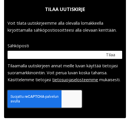
TILAA UUTISKIRJE
Voit tilata uutiskirjeemme alla olevalla lomakkeella
kirjoittamalla sähköpostiosoitteesi alla olevaan kenttään.
Sähköposti
Tilaa
Tilaamalla uutis­kirjeen annat meille luvan käyttää tietojasi
suora­markkinointiin. Voit perua luvan koska tahansa.
Käsittelemme tietojasi
tieto­suoja­selosteemme
mukaisesti.