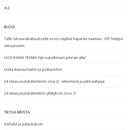
ALE
BLOGI
Tälle sitruunakattaukselle ei voi näyttää hapanta naamaa - DIY helppo
sitruunaviiri
UUSI IHANA TEEMA: Nyt sukelletaan pinnan alle!
Uutta ihanaa häihin ja polttareihin
24 ideaa joulukalenteriin (osa 2) - tekemistä ja pikkulahjoja
24 ideaa joulukalenterin yllätyksiin (osa 1)
TIETOA MEISTÄ
Vaihdot ja palautukset