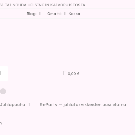
SI TAI NOUDA HELSINGIN KAIVOPUISTOSTA
Blogi
Oma tili
Kassa
0,00 €
Juhlapuuha
ReParty — juhlatarvikkeiden uusi elämä
n