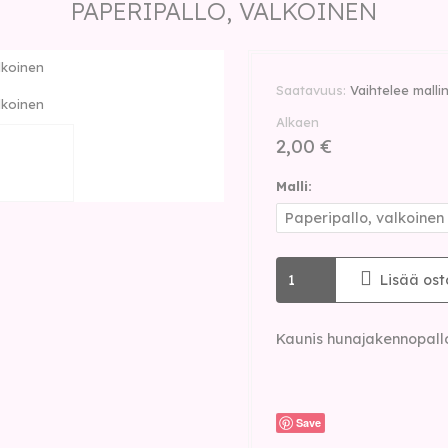
PAPERIPALLO, VALKOINEN
lkoinen
Saatavuus
Vaihtelee mall
lkoinen
Alkaen
2,00 €
Malli:
Lisää ost
Kaunis hunajakennopallo
Save