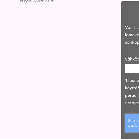
Voit ti
lomakke
sähköp
Sähköp
Tilaama
käyttää
perua 
tietoja