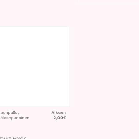
peripallo,
Alkaen
aaleanpunainen
2
,
00
€
IVAT MYÖS…