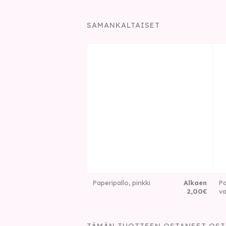
SAMANKALTAISET
Paperipallo, pinkki
Alkaen
Pa
2
,
00
€
v
TÄMÄN TUOTTEEN OSTANEET OST