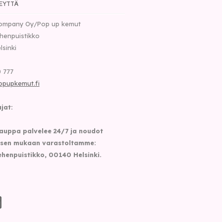
EYTTÄ
ompany Oy/Pop up kemut
henpuistikko
lsinki
 777
opupkemut.fi
jat:
auppa palvelee 24/7 ja noudot
sen mukaan varastoltamme:
henpuistikko, 00140 Helsinki.