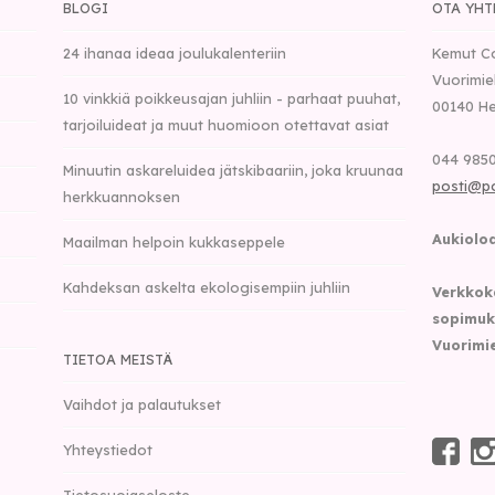
BLOGI
OTA YHT
24 ihanaa ideaa joulukalenteriin
Kemut C
Vuorimie
10 vinkkiä poikkeusajan juhliin - parhaat puuhat,
00140
He
tarjoiluideat ja muut huomioon otettavat asiat
044 9850
Minuutin askareluidea jätskibaariin, joka kruunaa
posti@p
herkkuannoksen
Aukioloa
Maailman helpoin kukkaseppele
Kahdeksan askelta ekologisempiin juhliin
Verkkok
sopimuk
Vuorimie
TIETOA MEISTÄ
Vaihdot ja palautukset
Yhteystiedot
Tietosuojaseloste