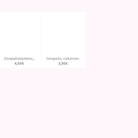
Ilmapallolajitelma,..
Ilmapallo, valkoinen..
4
,
50
€
3
,
50
€