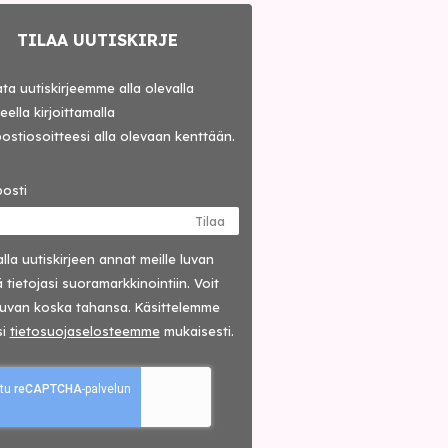
TILAA UUTISKIRJE
lata uutiskirjeemme alla olevalla
ella kirjoittamalla
ostiosoitteesi alla olevaan kenttään.
osti
Tilaa
lla uutis­kirjeen annat meille luvan
 tietojasi suora­markkinointiin. Voit
luvan koska tahansa. Käsittelemme
si
tieto­suoja­selosteemme
mukaisesti.