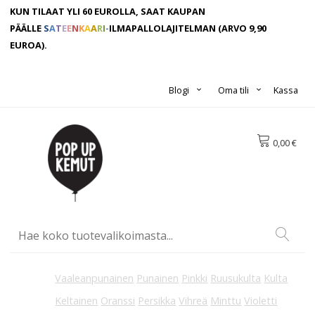
KUN TILAAT YLI 60 EUROLLA, SAAT KAUPAN
PÄÄLLE
S
A
T
E
E
N
K
A
A
R
I
-
ILMAPALLOLAJITELMAN
(ARVO 9,90
EUROA).
Blogi
Oma tili
Kassa
0,00 €
Vaaleanpunainen
Punainen
Pinkki
Ruusukulta
Kulta
Keltainen
Oranssi
Persikka
Vihreä
Minttu
Violetti