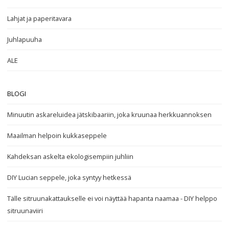
Lahjat ja paperitavara
Juhlapuuha
ALE
BLOGI
Minuutin askareluidea jätskibaariin, joka kruunaa herkkuannoksen
Maailman helpoin kukkaseppele
Kahdeksan askelta ekologisempiin juhliin
DIY Lucian seppele, joka syntyy hetkessä
Tälle sitruunakattaukselle ei voi näyttää hapanta naamaa - DIY helppo
sitruunaviiri