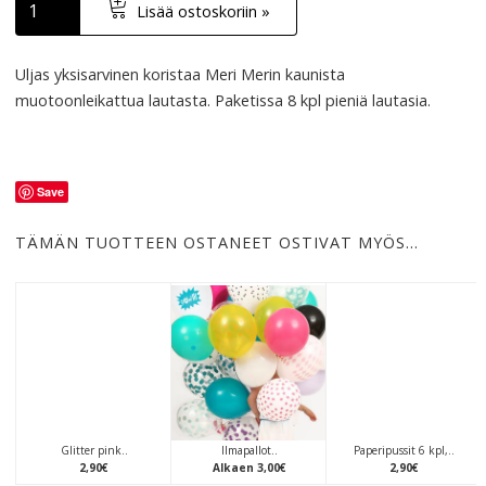
Lisää ostoskoriin »
Uljas yksisarvinen koristaa Meri Merin kaunista
muotoonleikattua lautasta. Paketissa 8 kpl pieniä lautasia.
Save
TÄMÄN TUOTTEEN OSTANEET OSTIVAT MYÖS…
Glitter pink..
Ilmapallot..
Paperipussit 6 kpl,..
2
,
90
€
Alkaen
3
,
00
€
2
,
90
€