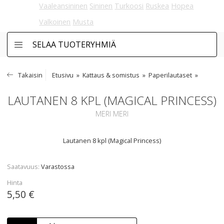
Vaaleansininen
Sininen
Turkoosi
Ruskea
Hopea
Valkoinen
Musta
SELAA TUOTERYHMIÄ
Takaisin
Etusivu
Kattaus & somistus
Paperilautaset
LAUTANEN 8 KPL (MAGICAL PRINCESS)
MERI MERI
Lautanen 8 kpl (Magical Princess)
Saatavuus
Varastossa
Hinta
5,50 €