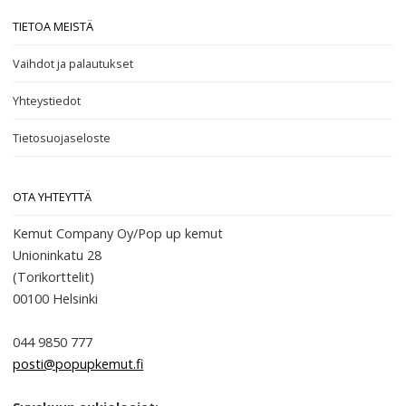
TIETOA MEISTÄ
Vaihdot ja palautukset
Yhteystiedot
Tietosuojaseloste
OTA YHTEYTTÄ
Kemut Company Oy/Pop up kemut
Unioninkatu 28
(Torikorttelit)
00100
Helsinki
044 9850 777
posti@popupkemut.fi