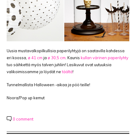
Uusia mustavalkopilkullisia paperilyhtyjä on saatavilla kahdessa
eri koossa,
ø 41 cm
ja
ø 30,5 cm
. Kaunis
kullan värinen paperilyhty
tuo säihkettä myös talven juhliin! Lasikuvut ovat uutuuksia
valikoimissamme ja löydät ne
täältä
!
Tunnelmallista Halloween -aikaa ja pöö teille!
Noora/Pop up kemut
0 comment