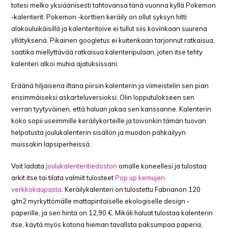
totesi melko yksiäänisesti tahtovansa tänä vuonna kyllä Pokemon
-kalenterit. Pokemon -korttien keräily on ollut syksyn hitti
alakouluikäisillä ja kalenteritoive ei tullut siis kovinkaan suurena
yllätyksenä. Pikainen googletus ei kuitenkaan tarjonnut ratkaisua,
saatika miellyttävää ratkaisua kalenteripulaan, joten itse tehty
kalenteri alkoi muhia ajatuksissani.
Eräänä hiljaisena iltana piirsin kalenterin ja viimeistelin sen pian
ensimmäiseksi askarteluversioksi. Olin lopputulokseen sen
verran tyytyväinen, että haluan jakaa sen kanssanne. Kalenterin
koko sopii useimmille keräilykorteille ja toivonkin tämän tuovan
helpotusta joulukalenterin sisällön ja muodon pähkäilyyn
muissakin lapsiperheissä.
Voit ladata
joulukalenteritiedoston
omalle koneellesi ja tulostaa
arkit itse tai tilata valmiit tulosteet
Pop up kemujen
verkkokaupasta
. Keräilykalenteri on tulostettu Fabrianon 120
g/m2 myrkyttömälle mattapintaiselle ekologiselle design -
paperille, ja sen hinta on 12,90 €. Mikäli haluat tulostaa kalenterin
itse, käytä myös kotona hieman tavallsta paksumpaa paperia,