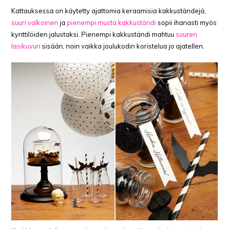
Kattauksessa on käytetty ajattomia keraamisia kakkuständejä,
suuri valkoinen
ja
pienempi musta kakkuständi
sopii ihanasti myös
kynttilöiden jalustaksi. Pienempi kakkuständi mahtuu
suuren
lasikuvun
sisään, noin vaikka joulukodin koristelua jo ajatellen.