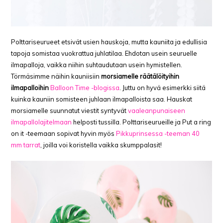
Polttariseurueet etsivät usien hauskoja, mutta kauniita ja edullisia
tapoja somistaa vuokrattua juhlatilaa. Ehdotan usein seuruelle
ilmapalloja, vaikka niihin suhtaudutaan usein hymistellen.
Törmäsimme näihin kauniisiin
morsiamelle räätälöityihin
ilmapalloihin
Balloon Time -blogissa
. Juttu on hyvä esimerkki siitä
kuinka kauniin somisteen juhlaan ilmapalloista saa. Hauskat
morsiamelle suunnatut viestit syntyvät
vaaleanpunaiseen
ilmapallolajitelmaan
helposti tussilla. Polttariseurueille ja Put a ring
on it -teemaan sopivat hyvin myös
Pikkuprinsessa -teeman 40
mm tarrat
, joilla voi koristella vaikka skumppalasit!