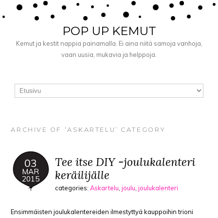
POP UP KEMUT
Kemut ja kestit nappia painamalla. Ei aina niitä samoja vanhoja,
vaan uusia, mukavia ja helppoja.
ARCHIVE OF ‘ASKARTELU’ CATEGORY
Tee itse DIY -joulukalenteri
03
MAR
keräilijälle
2015
categories:
Askartelu
,
joulu
,
joulukalenteri
Ensimmäisten joulukalentereiden ilmestyttyä kauppoihin trioni