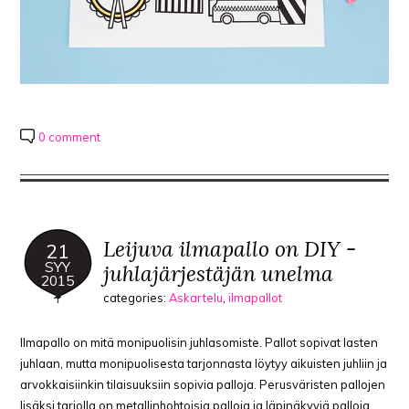
0 comment
Leijuva ilmapallo on DIY -
21
SYY
juhlajärjestäjän unelma
2015
categories:
Askartelu
,
ilmapallot
Ilmapallo on mitä monipuolisin juhlasomiste. Pallot sopivat lasten
juhlaan, mutta monipuolisesta tarjonnasta löytyy aikuisten juhliin ja
arvokkaisiinkin tilaisuuksiin sopivia palloja. Perusväristen pallojen
lisäksi tarjolla on metallinhohtoisia palloja ja läpinäkyviä palloja,