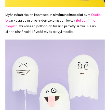
Myös nämä hiukan koomisetkin
simämunailmapallot
ovat
Studio
Diy
:n käsialaa ja ohje niiden tekemiseen löytyy
Balloon Time -
blogista
. Valkoiseen palloon on tussilla piirretty silmiä. Tussin
sijaan tässä voisi käyttää myös akryylimaalia.