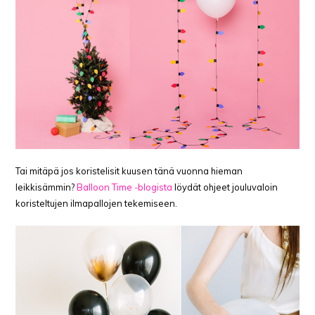
Tai mitäpä jos koristelisit kuusen tänä vuonna hieman
leikkisämmin?
Balloon Time -blogista
löydät ohjeet jouluvaloin
koristeltujen ilmapallojen tekemiseen.