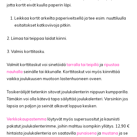
jotta kortit eivät kuulla paperin läpi.
Leikkaa kortit arkeilta paperiveitsellä ja tee esim. nuuttiluulla
esitaitokset katkoviivoja pitkin.
2. Liimaa tai teippaa laidat kiinni.
3. Valmis korttitasku.
Valmiit korttitaskut voi sinetöidä
tarralla tai teipillä
ja
ripustaa
nauhalla
seinälle tai ikkunalle. Korttitaskut voi myös kiinnittää
vaikka joulukuusen muotoon lastenhuoneen oveen.
Tosikeräilijät tietenkin sitovat joulukalenterin nippuun kumpparilla.
Tämäkin voi olla kätevä tapa säilyttää joulukalenteri. Varsinkin jos
lapsia on paljon ja seinät alkavat loppua kesken.
Verkkokaupastemma
löytyvät myös supersuositut ja kauniisti
pakatut joulukalenterimme, joihin mahtuu isompikin yllätys. 12,90 €
hintaista joulukalenteria on saatavilla
punaisena
ja
mustana
ja se