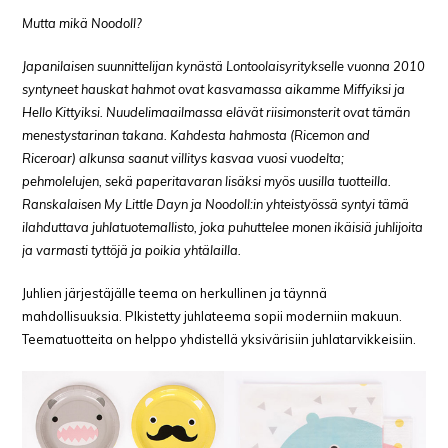
Mutta mikä Noodoll?
Japanilaisen suunnittelijan kynästä Lontoolaisyritykselle vuonna 2010
syntyneet hauskat hahmot ovat kasvamassa aikamme Miffyiksi ja
Hello Kittyiksi. Nuudelimaailmassa elävät riisimonsterit ovat tämän
menestystarinan takana. Kahdesta hahmosta (Ricemon and
Riceroar) alkunsa saanut villitys kasvaa vuosi vuodelta;
pehmolelujen, sekä paperitavaran lisäksi myös uusilla tuotteilla.
Ranskalaisen My Little Dayn ja Noodoll:in yhteistyössä syntyi tämä
ilahduttava juhlatuotemallisto, joka puhuttelee monen ikäisiä juhlijoita
ja varmasti tyttöjä ja poikia yhtälailla.
Juhlien järjestäjälle teema on herkullinen ja täynnä
mahdollisuuksia. Plkistetty juhlateema sopii moderniin makuun.
Teematuotteita on helppo yhdistellä yksivärisiin juhlatarvikkeisiin.