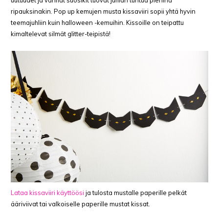
uutuudet ja vanhat suosikit tuovat juhlan tuntua pieninä
ripauksinakin. Pop up kemujen musta kissaviiri sopii yhtä hyvin
teemajuhliin kuin halloween -kemuihin. Kissoille on teipattu
kimaltelevat silmät glitter-teipistä!
Lataa kissaviiri käyttöösi
ja tulosta mustalle paperille pelkät
ääriviivat tai valkoiselle paperille mustat kissat.