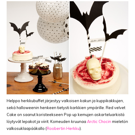
Helppo herkkubuffet järjestyy valkoisen kakun ja kuppikakkujen,
sekä halloweenin henkeen tietysti karkkien ympärille. Red velvet
Cake on saanut koristeekseen Pop up kemujen askarteluarkistä
löytyvät lepakot ja viirit. Komeuden kruunaa
Arctic Chocin
mieletön
valkosuklaapääkallo (
Roobertin Herkku
).