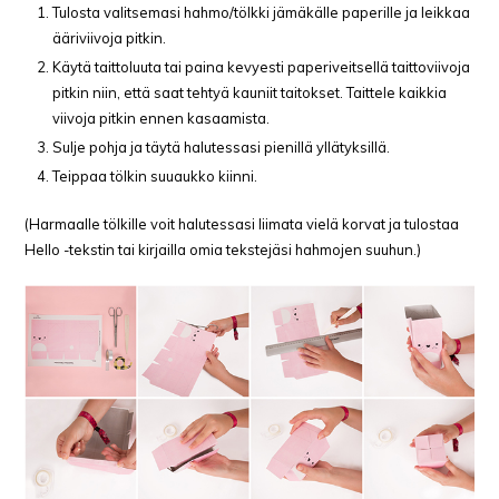
Tulosta valitsemasi hahmo/tölkki jämäkälle paperille ja leikkaa
ääriviivoja pitkin.
Käytä taittoluuta tai paina kevyesti paperiveitsellä taittoviivoja
pitkin niin, että saat tehtyä kauniit taitokset. Taittele kaikkia
viivoja pitkin ennen kasaamista.
Sulje pohja ja täytä halutessasi pienillä yllätyksillä.
Teippaa tölkin suuaukko kiinni.
(Harmaalle tölkille voit halutessasi liimata vielä korvat ja tulostaa
Hello -tekstin tai kirjailla omia tekstejäsi hahmojen suuhun.)