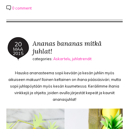
0 comment
Ananas bananas mitkä
20
MAA
juhlat!
2015
categories:
Askartelu
,
juhlatrendit
Hauska ananasteema sopii kevään ja kesän juhliin myös
aikuiseen makuun! Iloinen keltainen on ihana pääsiäsiväri, mutta
sopii juhlapöytään myös kesän kuumetessa. Keräilimme ihania
vinkkejä ja ohjeita, joiden avulla järjestät kepeät ja kauniit
ananasjuhlat!