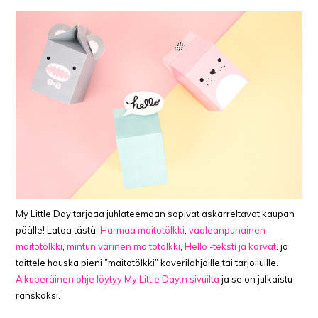
My Little Day tarjoaa juhlateemaan sopivat askarreltavat kaupan
päälle! Lataa tästä:
Harmaa maitotölkki
,
vaaleanpunainen
maitotölkki
,
mintun värinen maitotölkki
,
Hello -teksti ja korvat
. ja
taittele hauska pieni ”maitotölkki” kaverilahjoille tai tarjoiluille.
Alkuperäinen ohje löytyy My Little Day:n sivuilta
ja se on julkaistu
ranskaksi.