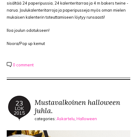
sisältää 24 paperipussia, 24 kalenteritarraa ja 4 m bakers twine -
narua. Joulukalenteritarroja ja paperipusseja myös oman mielen
mukaisen kalenterin toteuttamiseen löytyy runsaasti!
Iloa joulun odotukseen!
Noora/Pop up kemut
0 comment
Mustavalkoinen halloween
23
LOK
juhla.
2015
categories:
Askartelu
,
Halloween