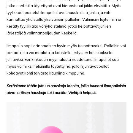
jotka confetilla täytettynä ovat hienostunut juhlarekvisiitta. Myös
tyylikkäät painetut ilmapallot ovat hauska lisä juhliin ja niitä
kannattaa yhdistellä yksivärisiin palloihin. Valmiisiin lajitelmiin on
kerätty tyylikkäitä väriyhdistelmiä, jotka helpottavat juhlien
järjestäjää valinnanpaljouden keskellä.
Ilmapallo sopii erinomaisen hyvin myös tuunattavaksi. Palloihin voi
piirtää, niitä voi maalata ja koristella erityisen hauskoiksi tai
juhlaviksi. Eerikinkadun myymälästä noudettuna ilmapallot saa
myös valmiiksi heliumilla täytettyinä, jolloin juhlavat pallot
kohoavat kohti taivasta kauniina kimppuina.
Keräsimme tähän juttuun hauskoja ideoita, joilla tuunaat ilmapalloista
aivan eritisen hauskoja tai kauniita. Vieläpä helposti.