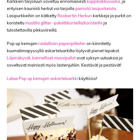
Karkkien tarjoiluun soveltuu erinomaisesti
kuppikakkuvuoka
, ja
erityisen kauniisti herkut voi tarjoilla
pienistä lasipurkeista
.
Lasipurkkeihin on kätketty
Roobertin Herkun
karkkeja ja purkit on
koristeltu
mustilla glitter -pakettikorteilla/koristeilla
ja
tulostettavilla pikkuviireillä.
Pop up kemujen
raidallisiin paperipilleihin
on kiinnitetty
kuumaliimapyssyllä askarteluarkilta löytyvät pienet lepakot.
Läpinäkyvät, kannelliset muovipullot
ovat syksyn uutuuksia ja
soveltuvat mainiosti myös lastenjuhliin. Kestävät ja pestävät!
Lataa Pop up kemujen askarteluarkki
käyttöösi!