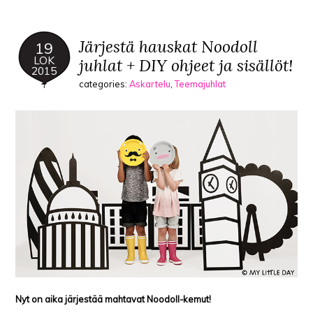
Järjestä hauskat Noodoll
19
LOK
juhlat + DIY ohjeet ja sisällöt!
2015
categories:
Askartelu
,
Teemajuhlat
Nyt on aika järjestää mahtavat Noodoll-kemut!