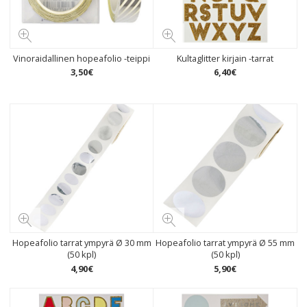
Vinoraidallinen hopeafolio -teippi
Kultaglitter kirjain -tarrat
3
,
50
€
6
,
40
€
Hopeafolio tarrat ympyrä Ø 30 mm
Hopeafolio tarrat ympyrä Ø 55 mm
(50 kpl)
(50 kpl)
4
,
90
€
5
,
90
€