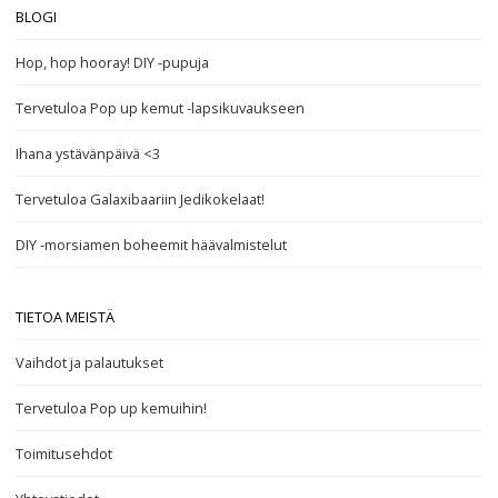
BLOGI
Hop, hop hooray! DIY -pupuja
Tervetuloa Pop up kemut -lapsikuvaukseen
Ihana ystävänpäivä <3
Tervetuloa Galaxibaariin Jedikokelaat!
DIY -morsiamen boheemit häävalmistelut
TIETOA MEISTÄ
Vaihdot ja palautukset
Tervetuloa Pop up kemuihin!
Toimitusehdot