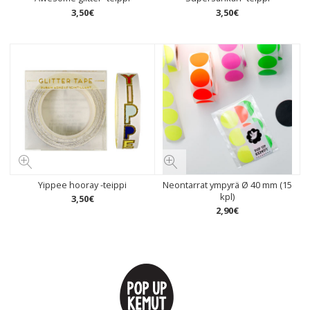
3
,
50
€
3
,
50
€
Yippee hooray -teippi
Neontarrat ympyrä Ø 40 mm (15
kpl)
3
,
50
€
2
,
90
€