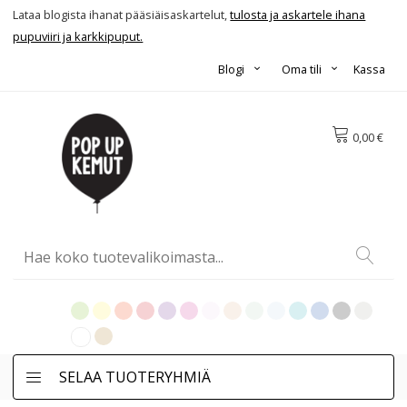
Lataa blogista ihanat pääsiäisaskartelut,
tulosta ja askartele ihana
pupuviiri ja karkkipuput.
Blogi
Oma tili
Kassa
0,00 €
SELAA TUOTERYHMIÄ