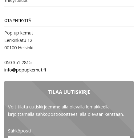
Yhteystiedot
OTA YHTEYTTÄ
Pop up kemut
Eerikinkatu 12
00100
Helsinki
050 351 2815
info@popupkemut.fi
TILAA UUTISKIRJE
Voit tilata uutiskirjeemme alla olevalla lomakkeella
kirjoittamalla sähköpostiosoitteesi alla olevaan kenttään.
Sähköposti