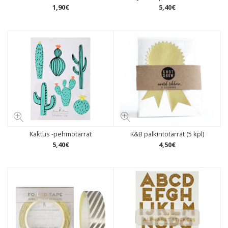
1
,
90
€
5
,
40
€
Kaktus -pehmotarrat
K&B palkintotarrat (5 kpl)
5
,
40
€
4
,
50
€