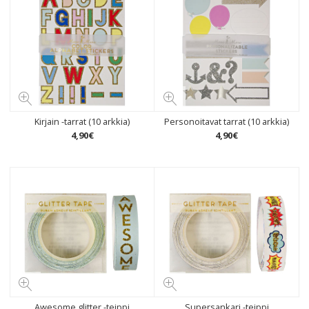
Kirjain -tarrat (10 arkkia)
Personoitavat tarrat (10 arkkia)
4
,
90
€
4
,
90
€
Awesome glitter -teippi
Supersankari -teippi