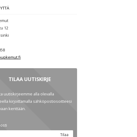
EYTTÄ
emut
tu 12
sinki
858
upkemut.fi
TILAA UUTISKIRJE
ata uutiskirjeemme alla olevalla
ella kirjoittamalla sähköpostiosoitteesi
evaan kenttään.
osti
Tilaa