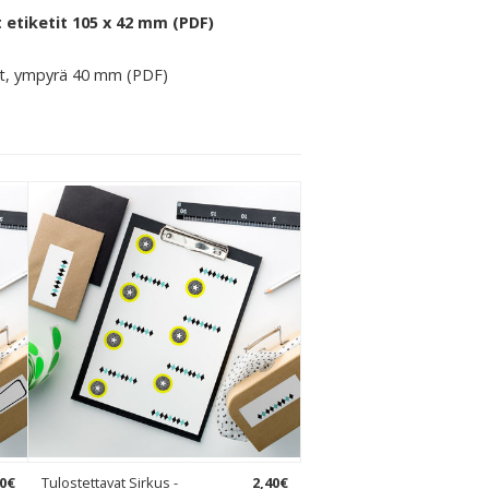
 etiketit 105 x 42 mm (PDF)
at, ympyrä 40 mm (PDF)
0
€
Tulostettavat Sirkus -
2
,
40
€