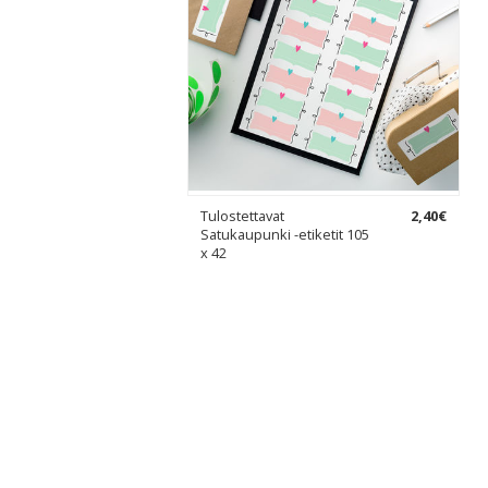
Tulostettavat
2
,
40
€
Satukaupunki -etiketit 105
x 42