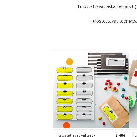
Tulostettavat askarteluarkit 
Tulostettavat teemapa
Tulostettavat Viikset -
2
,
40
€
Tu