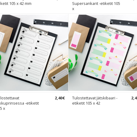
iketit 105 x 42 mm
Supersankarit -etiketit 105
x
lostettavat
2
,
40
€
Tulostettavat Jätskibaari -
2
,
4
kkuprinsessa -etiketit
etiketit 105 x 42
5 x