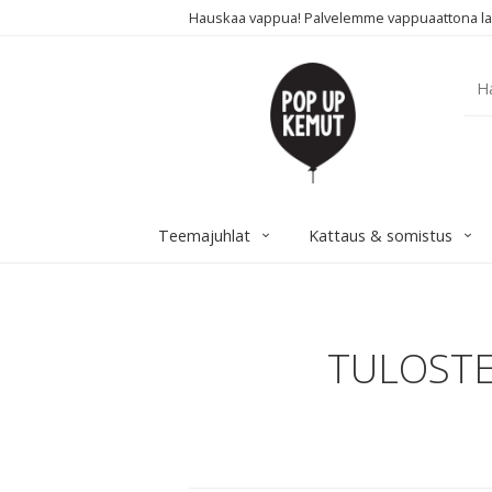
Hauskaa vappua! Palvelemme vappuaattona laua
Teemajuhlat
Kattaus & somistus
TULOSTET