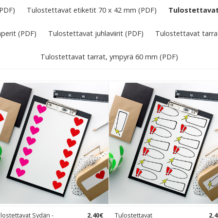
(PDF)
Tulostettavat etiketit 70 x 42 mm (PDF)
Tulostettavat
perit (PDF)
Tulostettavat juhlaviirit (PDF)
Tulostettavat tarr
Tulostettavat tarrat, ympyrä 60 mm (PDF)
lostettavat Sydän -
2
,
40
€
Tulostettavat
2
,
4