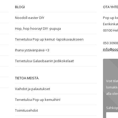
BLOGI
OTA YHT
Noodoll easter DIY
Pop up k
Eerikinka
Hop, hop hooray! DIY -pupuja
00100
Hel
Tervetuloa Pop up kemut -lapsikuvaukseen
050 3090
info@pop
Ihana ystävänpäivä <3
Tervetuloa Galaxibaariin Jedikokelaat!
TIETOA MEISTÄ
Voit til
lomakke
Vaihdot ja palautukset
alla ol
Tervetuloa Pop up kemuihin!
Sähköp
Toimitusehdot