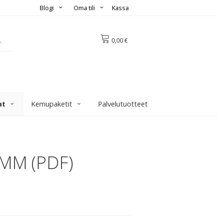
Blogi
Oma tili
Kassa
0,00 €
at
Kemupaketit
Palvelutuotteet
 MM (PDF)