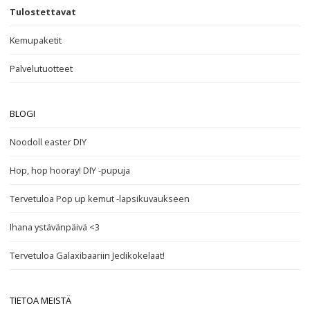
Tulostettavat
Kemupaketit
Palvelutuotteet
BLOGI
Noodoll easter DIY
Hop, hop hooray! DIY -pupuja
Tervetuloa Pop up kemut -lapsikuvaukseen
Ihana ystävänpäivä <3
Tervetuloa Galaxibaariin Jedikokelaat!
TIETOA MEISTÄ