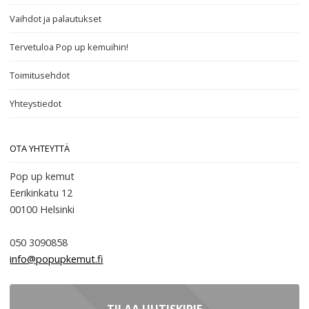
Vaihdot ja palautukset
Tervetuloa Pop up kemuihin!
Toimitusehdot
Yhteystiedot
OTA YHTEYTTÄ
Pop up kemut
Eerikinkatu 12
00100
Helsinki
050 3090858
info@popupkemut.fi
TILAA UUTISKIRJE