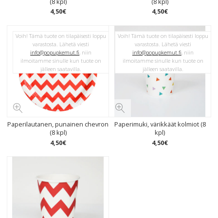
(8 kpl)
(8 kpl)
4
,
50
€
4
,
50
€
Voih! Tämä tuote on tilapäisesti loppu
Voih! Tämä tuote on tilapäisesti loppu
varastosta. Lähetä viesti
varastosta. Lähetä viesti
info@popupkemut.fi
, niin
info@popupkemut.fi
, niin
ilmoitamme sinulle kun tuote on
ilmoitamme sinulle kun tuote on
jälleen saatavilla.
jälleen saatavilla.
Paperilautanen, punainen chevron
Paperimuki, värikkäät kolmiot (8
(8 kpl)
kpl)
4
,
50
€
4
,
50
€