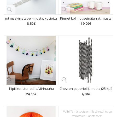
mt masking tape - musta, kuvioitu
Pienet kolmiot seinätarrat, musta
3
,
50
€
19
,
00
€
Tiipii koristenauha/viirinauha
Chevron paperipilli, musta (25 kpl)
24
,
00
€
4
,
50
€
Voih! Tämä tuote on tilapäisesti loppu
varastosta. Lähetä viesti