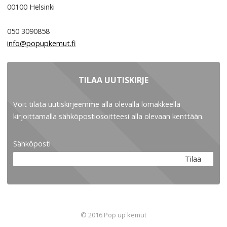
00100
Helsinki
050 3090858
info@popupkemut.fi
TILAA UUTISKIRJE
Voit tilata uutiskirjeemme alla olevalla lomakkeella
kirjoittamalla sähköpostiosoitteesi alla olevaan kenttään.
Sähköposti
Tilaa
© 2016 Pop up kemut