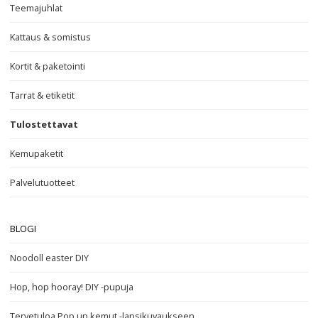
Teemajuhlat
Kattaus & somistus
Kortit & paketointi
Tarrat & etiketit
Tulostettavat
Kemupaketit
Palvelutuotteet
BLOGI
Noodoll easter DIY
Hop, hop hooray! DIY -pupuja
Tervetuloa Pop up kemut -lapsikuvaukseen