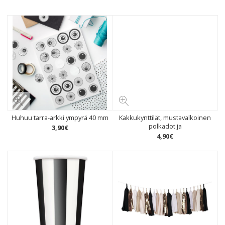
Huhuu tarra-arkki ympyrä 40 mm
Kakkukynttilät, mustavalkoinen
polkadot ja
3
,
90
€
4
,
90
€