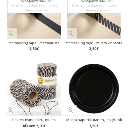
info@popupkemut.fi
, niin
info@popupkemut.fi
, niin
ilmoitamme sinulle kun tuote on
ilmoitamme sinulle kun tuote on
jälleen saatavilla.
jälleen saatavilla.
mt masking tape - mattamusta
mt masking tape - musta vinoraita
3
,
50
€
3
,
50
€
Bakers twine naru, musta
Musta paperilautanen, iso (8 kpl)
Alkaen
5
,
90
€
3
,
60
€