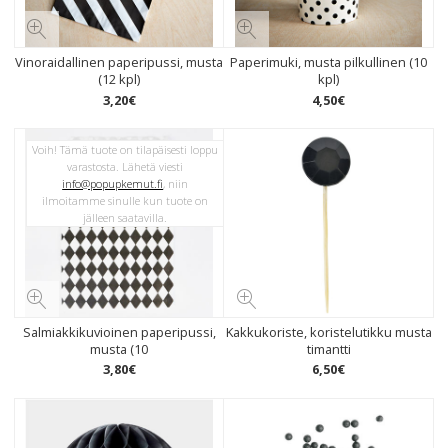
Vinoraidallinen paperipussi, musta
Paperimuki, musta pilkullinen (10
(12 kpl)
kpl)
3
,
20
€
4
,
50
€
Voih! Tämä tuote on tilapäisesti loppu
varastosta. Lähetä viesti
info@popupkemut.fi
, niin
ilmoitamme sinulle kun tuote on
jälleen saatavilla.
Salmiakkikuvioinen paperipussi,
Kakkukoriste, koristelutikku musta
musta (10
timantti
3
,
80
€
6
,
50
€