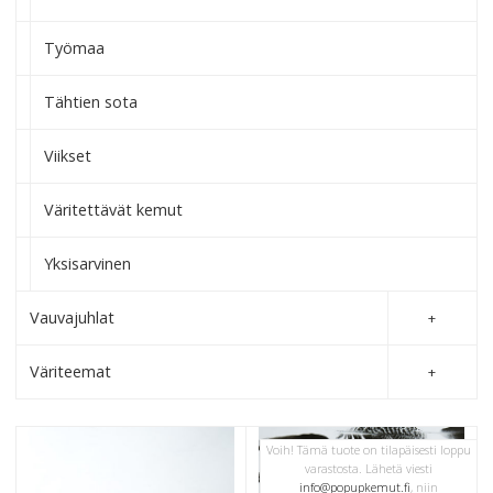
Työmaa
Tähtien sota
Viikset
Väritettävät kemut
Yksisarvinen
Vauvajuhlat
Väriteemat
Voih! Tämä tuote on tilapäisesti loppu
varastosta. Lähetä viesti
info@popupkemut.fi
, niin