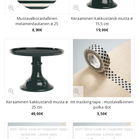
Mustavalkoraidallinen
Keraaminen kakkuständi musta ø
melamiinilautanen ø 25
15,5 cm
8
,
90
€
19
,
00
€
Keraaminen kakkuständi musta ø
mt masking tape - mustavalkoinen
25 cm
polka dot
49
,
00
€
3
,
50
€
Voih! Tämä tuote on tilapäisesti loppu
Voih! Tämä tuote on tilapäisesti loppu
varastosta. Lähetä viesti
varastosta. Lähetä viesti