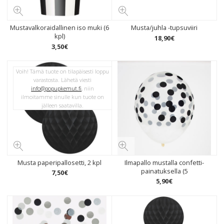
Mustavalkoraidallinen iso muki (6
Musta/juhla -tupsuviiri
kpl)
18
,
90
€
3
,
50
€
Voih! Tämä tuote on tilapäisesti loppu
varastosta. Lähetä viesti
info@popupkemut.fi
, niin
ilmoitamme sinulle kun tuote on
jälleen saatavilla.
Musta paperipallosetti, 2 kpl
Ilmapallo mustalla confetti-
painatuksella (5
7
,
50
€
5
,
90
€