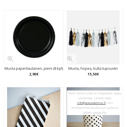
Musta paperilautanen, pieni (8 kpl)
Musta, hopea, kulta tupsuviiri
2
,
90
€
15
,
50
€
Voih! Tämä tuote on tilapäisesti loppu
varastosta. Lähetä viesti
info@popupkemut.fi
, niin
ilmoitamme sinulle kun tuote on
jälleen saatavilla.