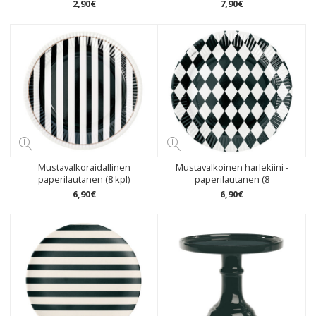
2
,
90
€
7
,
90
€
Mustavalkoraidallinen
Mustavalkoinen harlekiini -
paperilautanen (8 kpl)
paperilautanen (8
6
,
90
€
6
,
90
€