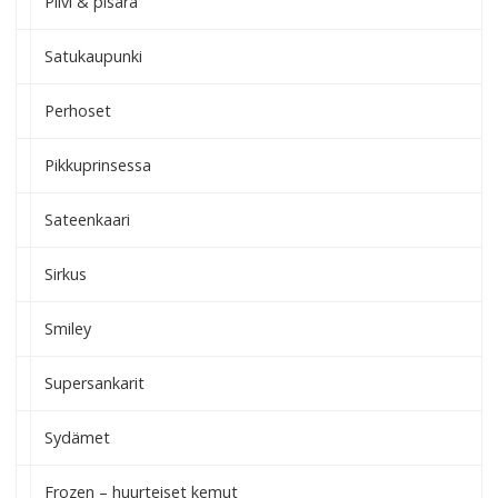
Pilvi & pisara
Satukaupunki
Perhoset
Pikkuprinsessa
Sateenkaari
Sirkus
Smiley
Supersankarit
Sydämet
Frozen – huurteiset kemut