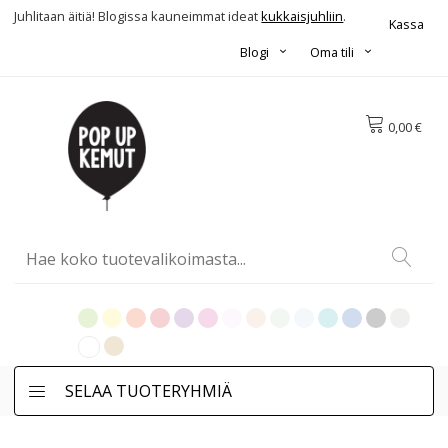
Juhlitaan äitiä! Blogissa kauneimmat ideat
kukkaisjuhliin
.
Kassa
Blogi
Oma tili
0,00 €
SELAA TUOTERYHMIÄ