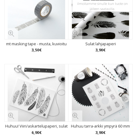
ilmoitamme sinulle kun tuote on
jälleen saatavilla.
mt masking tape - musta, kuvioitu
Sulat lahjapaperi
3
,
50
€
3
,
90
€
Huhuu! Viiri/askartelupaperi, sulat
Huhuu tarra-arkki ympyrä 60 mm
6
,
90
€
3
,
90
€