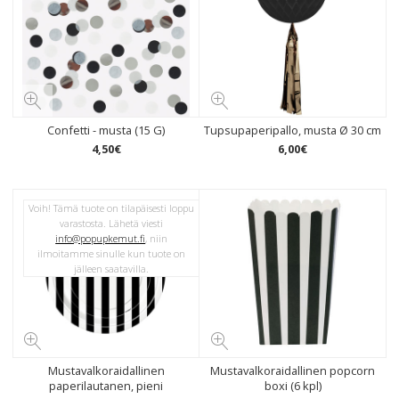
Confetti - musta (15 G)
Tupsupaperipallo, musta Ø 30 cm
4
,
50
€
6
,
00
€
Voih! Tämä tuote on tilapäisesti loppu
varastosta. Lähetä viesti
info@popupkemut.fi
, niin
ilmoitamme sinulle kun tuote on
jälleen saatavilla.
Mustavalkoraidallinen
Mustavalkoraidallinen popcorn
paperilautanen, pieni
boxi (6 kpl)