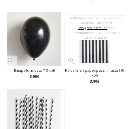
Voih! Tämä tuote on tilapäisesti loppu
varastosta. Lähetä viesti
info@popupkemut.fi
, niin
ilmoitamme sinulle kun tuote on
jälleen saatavilla.
Ilmapallo, musta (10 kpl)
Raidallinen paperipussi, musta (10
kpl)
3
,
00
€
3
,
80
€