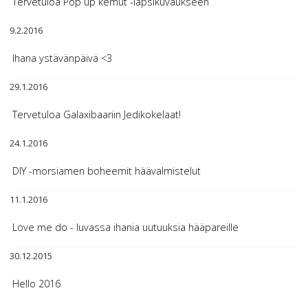
Tervetuloa Pop up kemut -lapsikuvaukseen
9.2.2016
Ihana ystävänpäivä <3
29.1.2016
Tervetuloa Galaxibaariin Jedikokelaat!
24.1.2016
DIY -morsiamen boheemit häävalmistelut
11.1.2016
Love me do - luvassa ihania uutuuksia hääpareille
30.12.2015
Hello 2016