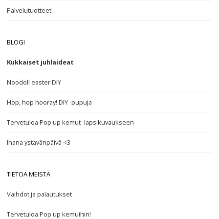
Palvelutuotteet
BLOGI
Kukkaiset juhlaideat
Noodoll easter DIY
Hop, hop hooray! DIY -pupuja
Tervetuloa Pop up kemut -lapsikuvaukseen
Ihana ystävänpäivä <3
TIETOA MEISTÄ
Vaihdot ja palautukset
Tervetuloa Pop up kemuihin!