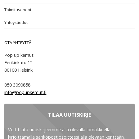
Toimitusehdot
Yhteystiedot
OTA YHTEYTTÄ
Pop up kemut
Eerikinkatu 12
00100
Helsinki
050 3090858
info@popupkemut.fi
TILAA UUTISKIRJE
Voit tilata uutiskirjeemme alla olevalla lomakkeella
kirjoittamalla sähköpostiosoitteesi alla olevaan kenttään.