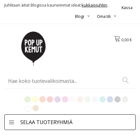
Juhlitaan äitiä! Blogissa kauneimmat ideat
kukkaisjuhliin
.
Kassa
Blogi
Oma tili
0,00 €
SELAA TUOTERYHMIÄ