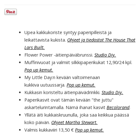
Upea kakkukoriste syntyy paperipilleistä ja
leikattavista kukista.
Ohjeet ja tiedostot The House That
Lars Built.
Flower Power -äitienpäiväbrunssi.
Studio Diy.
Muffinivuoat ja valmiit silkkipaperikukat 12,90/24 kpl.
Pop up kemut.
My Little Day:n kevään valtoimenaan
kukkiva uutuussarja.
Pop up kemut.
Kukkasin koristeltu äitienpäivädrinkki.
Studio Diy.
Paperikasvit ovat tämän kevään "the juttu"
askartelurintamalla. Nämä ihanat kasvit
Becolorand
.
Yllätä äiti kukkaiskruunulla, joka saa keikkua päässä
koko päivän.
Ohjeet Martha Stewart.
Valmis kukkaviiri 13,50 €
Pop up kemut.