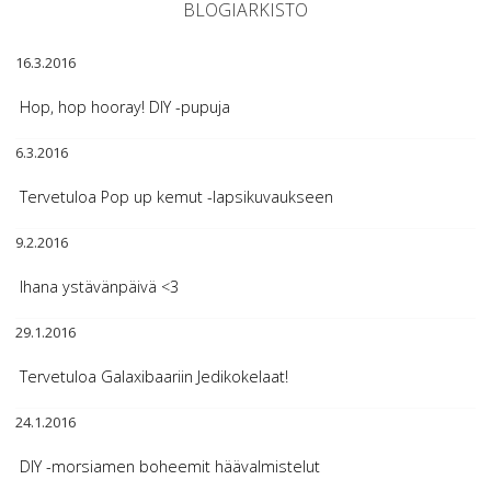
BLOGIARKISTO
16.3.2016
Hop, hop hooray! DIY -pupuja
6.3.2016
Tervetuloa Pop up kemut -lapsikuvaukseen
9.2.2016
Ihana ystävänpäivä <3
29.1.2016
Tervetuloa Galaxibaariin Jedikokelaat!
24.1.2016
DIY -morsiamen boheemit häävalmistelut