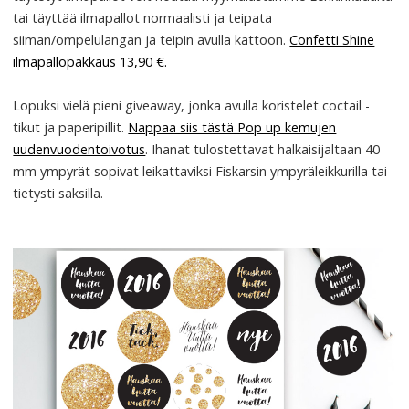
tai täyttää ilmapallot normaalisti ja teipata
siiman/ompelulangan ja teipin avulla kattoon.
Confetti Shine
ilmapallopakkaus 13,90 €.
Lopuksi vielä pieni giveaway, jonka avulla koristelet coctail -
tikut ja paperipillit.
Nappaa siis tästä Pop up kemujen
uudenvuodentoivotus
. Ihanat tulostettavat halkaisijaltaan 40
mm ympyrät sopivat leikattaviksi Fiskarsin ympyräleikkurilla tai
tietysti saksilla.