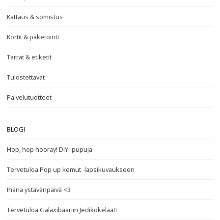
Kattaus & somistus
Kortit & paketointi
Tarrat & etiketit
Tulostettavat
Palvelutuotteet
BLOGI
Hop, hop hooray! DIY -pupuja
Tervetuloa Pop up kemut -lapsikuvaukseen
Ihana ystävänpäivä <3
Tervetuloa Galaxibaariin Jedikokelaat!