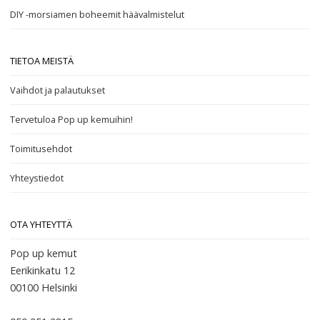
DIY -morsiamen boheemit häävalmistelut
TIETOA MEISTÄ
Vaihdot ja palautukset
Tervetuloa Pop up kemuihin!
Toimitusehdot
Yhteystiedot
OTA YHTEYTTÄ
Pop up kemut
Eerikinkatu 12
00100
Helsinki