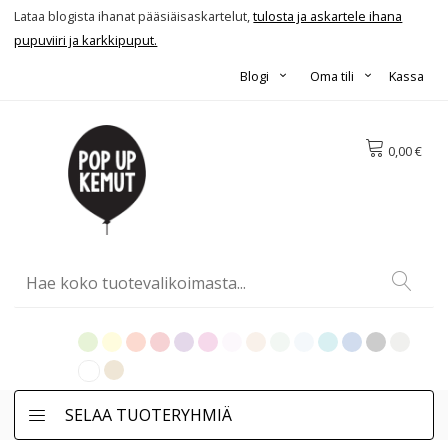
Lataa blogista ihanat pääsiäisaskartelut,
tulosta ja askartele ihana
pupuviiri ja karkkipuput.
Blogi
Oma tili
Kassa
0,00 €
SELAA TUOTERYHMIÄ