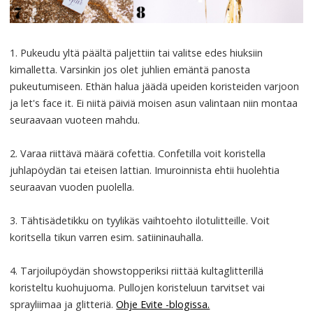
1. Pukeudu yltä päältä paljettiin tai valitse edes hiuksiin
kimalletta. Varsinkin jos olet juhlien emäntä panosta
pukeutumiseen. Ethän halua jäädä upeiden koristeiden varjoon
ja let's face it. Ei niitä päiviä moisen asun valintaan niin montaa
seuraavaan vuoteen mahdu.
2. Varaa riittävä määrä cofettia. Confetilla voit koristella
juhlapöydän tai eteisen lattian. Imuroinnista ehtii huolehtia
seuraavan vuoden puolella.
3. Tähtisädetikku on tyylikäs vaihtoehto ilotulitteille. Voit
koritsella tikun varren esim. satiininauhalla.
4. Tarjoilupöydän showstopperiksi riittää kultaglitterillä
koristeltu kuohujuoma. Pullojen koristeluun tarvitset vai
sprayliimaa ja glitteriä.
Ohje Evite -blogissa.