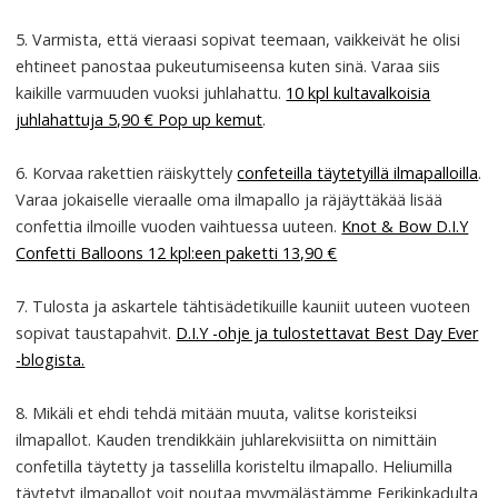
5. Varmista, että vieraasi sopivat teemaan, vaikkeivät he olisi
ehtineet panostaa pukeutumiseensa kuten sinä. Varaa siis
kaikille varmuuden vuoksi juhlahattu.
10 kpl kultavalkoisia
juhlahattuja 5,90 € Pop up kemut
.
6. Korvaa rakettien räiskyttely
confeteilla täytetyillä ilmapalloilla
.
Varaa jokaiselle vieraalle oma ilmapallo ja räjäyttäkää lisää
confettia ilmoille vuoden vaihtuessa uuteen.
Knot & Bow D.I.Y
Confetti Balloons 12 kpl:een paketti 13,90 €
7. Tulosta ja askartele tähtisädetikuille kauniit uuteen vuoteen
sopivat taustapahvit.
D.I.Y -ohje ja tulostettavat Best Day Ever
-blogista.
8. Mikäli et ehdi tehdä mitään muuta, valitse koristeiksi
ilmapallot. Kauden trendikkäin juhlarekvisiitta on nimittäin
confetilla täytetty ja tasselilla koristeltu ilmapallo. Heliumilla
täytetyt ilmapallot voit noutaa myymälästämme Eerikinkadulta