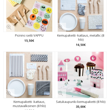
Picninc-setti VAPPU
Kemupaketti -kattaus, metallic (8
hlö)
15
,
50
€
16
,
50
€
Kemupaketti -kattaus,
Satukaupunki-kemupaketti (8 hlö)
mustavalkoinen (8 hlö)
35
,
00
€