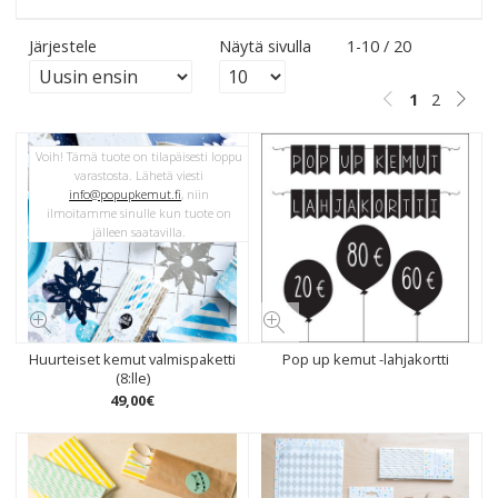
Järjestele
Näytä sivulla
1-10 / 20
1
2
Voih! Tämä tuote on tilapäisesti loppu
varastosta. Lähetä viesti
info@popupkemut.fi
, niin
ilmoitamme sinulle kun tuote on
jälleen saatavilla.
Huurteiset kemut valmispaketti
Pop up kemut -lahjakortti
(8:lle)
49
,
00
€