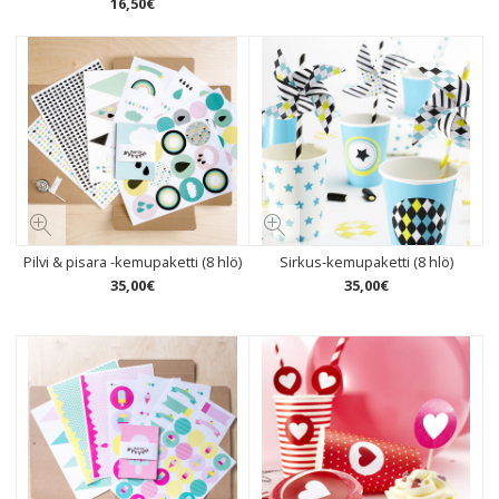
16
,
50
€
Pilvi & pisara -kemupaketti (8 hlö)
Sirkus-kemupaketti (8 hlö)
35
,
00
€
35
,
00
€