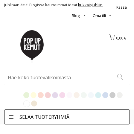
Juhlitaan äitiä! Blogissa kauneimmat ideat
kukkaisjuhliin
.
Kassa
Blogi
Oma tili
0,00 €
SELAA TUOTERYHMIÄ