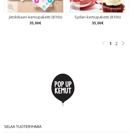
Jätskibaari-kemupaketti (8 hlö)
Sydän-kemupaketti (8 hlö)
35
,
00
€
35
,
00
€
1
2
SELAA TUOTERYHMIÄ