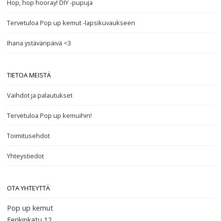
Hop, hop hooray! DIY -pupuja
Tervetuloa Pop up kemut -lapsikuvaukseen
Ihana ystävänpäivä <3
TIETOA MEISTÄ
Vaihdot ja palautukset
Tervetuloa Pop up kemuihin!
Toimitusehdot
Yhteystiedot
OTA YHTEYTTÄ
Pop up kemut
Eerikinkatu 12