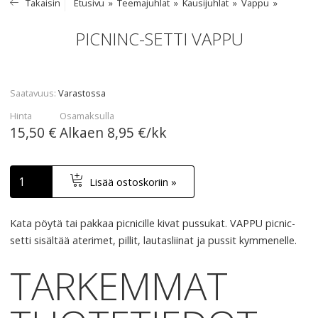
Takaisin
Etusivu
Teemajuhlat
Kausijuhlat
Vappu
PICNINC-SETTI VAPPU
Saatavuus
Varastossa
Hinta
Osamaksulla
15,50 €
Alkaen
8,95 €/kk
Lisää ostoskoriin »
Kata pöytä tai pakkaa picnicille kivat pussukat.
VAPPU
picnic-
setti sisältää aterimet, pillit, lautasliinat ja pussit kymmenelle.
TARKEMMAT