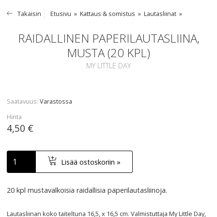
Takaisin
Etusivu
Kattaus & somistus
Lautasliinat
RAIDALLINEN PAPERILAUTASLIINA,
MUSTA (20 KPL)
MY LITTLE DAY
Saatavuus
Varastossa
Hinta
4,50 €
Lisää ostoskoriin »
20 kpl mustavalkoisia raidallisia paperilautasliinoja.
Lautasliinan koko taiteltuna 16,5, x 16,5 cm. Valmistuttaja My Little Day,