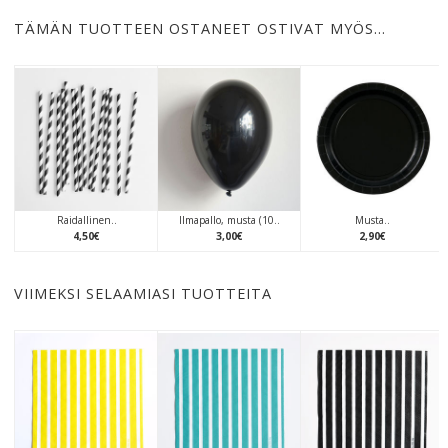
TÄMÄN TUOTTEEN OSTANEET OSTIVAT MYÖS…
Raidallinen..
Ilmapallo, musta (10..
Musta..
4
,
50
€
3
,
00
€
2
,
90
€
VIIMEKSI SELAAMIASI TUOTTEITA