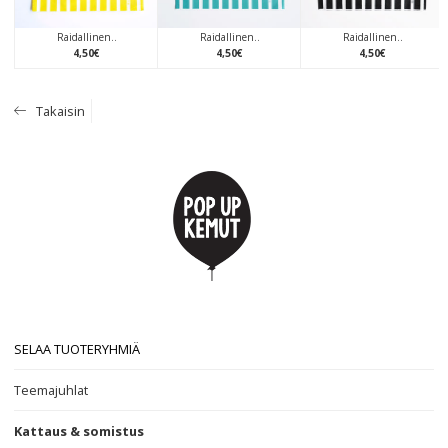
Raidallinen..
Raidallinen..
Raidallinen..
4
,
50
€
4
,
50
€
4
,
50
€
Takaisin
SELAA TUOTERYHMIÄ
Teemajuhlat
Kattaus & somistus