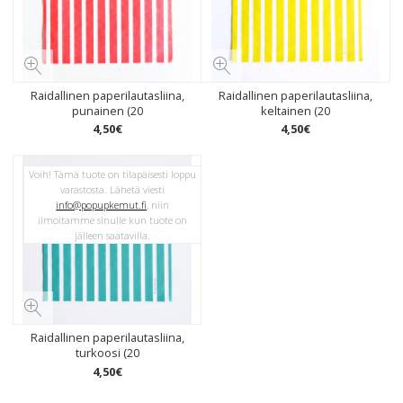
Raidallinen paperilautasliina,
Raidallinen paperilautasliina,
punainen (20
keltainen (20
4
,
50
€
4
,
50
€
Voih! Tämä tuote on tilapäisesti loppu
varastosta. Lähetä viesti
info@popupkemut.fi
, niin
ilmoitamme sinulle kun tuote on
jälleen saatavilla.
Raidallinen paperilautasliina,
turkoosi (20
4
,
50
€