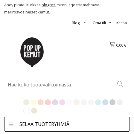
Ahoy pirate! Kurkkaa
blogista
miten järjestät mahtavat
merirosvoaiheiset kemut.
Blogi
Oma tili
Kassa
0,00 €
SELAA TUOTERYHMIÄ