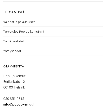
TIETOA MEISTÄ
Vaihdot ja palautukset
Tervetuloa Pop up kemuihin!
Toimitusehdot
Yhteystiedot
OTA YHTEYTTÄ
Pop up kemut
Eerikinkatu 12
00100
Helsinki
050 351 2815
info@popupkemut.fi