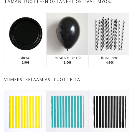
TÄMÄN TUOTTEEN OSTANEET OSTIVAT MYÖS…
Musta..
Ilmapallo, musta (10..
Raidallinen..
2
,
90
€
3
,
00
€
4
,
50
€
VIIMEKSI SELAAMIASI TUOTTEITA