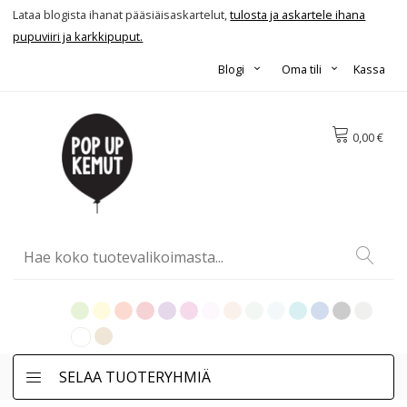
Lataa blogista ihanat pääsiäisaskartelut,
tulosta ja askartele ihana
pupuviiri ja karkkipuput.
Blogi
Oma tili
Kassa
0,00 €
SELAA TUOTERYHMIÄ