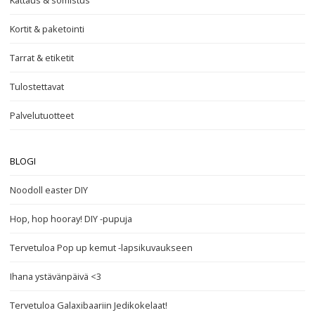
Kattaus & somistus
Kortit & paketointi
Tarrat & etiketit
Tulostettavat
Palvelutuotteet
BLOGI
Noodoll easter DIY
Hop, hop hooray! DIY -pupuja
Tervetuloa Pop up kemut -lapsikuvaukseen
Ihana ystävänpäivä <3
Tervetuloa Galaxibaariin Jedikokelaat!