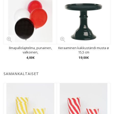
Ilmapallolajitelma, punainen,
Keraaminen kakkuständi musta ø
valkoinen,
15,5 cm
4
,
00
€
19
,
00
€
SAMANKALTAISET