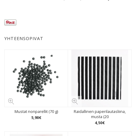
YHTEENSOPIVAT
Mustat nonparellit (70 g)
Raidallinen paperilautasliina,
musta (20
5
,
90
€
4
,
50
€