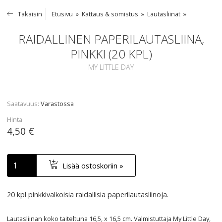
Takaisin
Etusivu
Kattaus & somistus
Lautasliinat
RAIDALLINEN PAPERILAUTASLIINA,
PINKKI (20 KPL)
MY LITTLE DAY
Saatavuus
Varastossa
Hinta
4,50 €
Lisää ostoskoriin »
20 kpl pinkkivalkoisia raidallisia paperilautasliinoja.
Lautasliinan koko taiteltuna 16,5, x 16,5 cm. Valmistuttaja My Little Day,