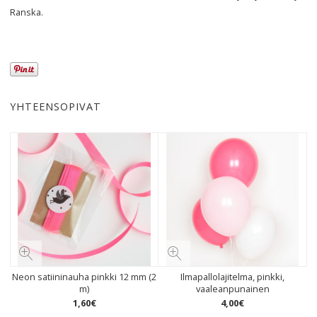
Ranska.
YHTEENSOPIVAT
Neon satiininauha pinkki 12 mm (2
Ilmapallolajitelma, pinkki,
m)
vaaleanpunainen
1
,
60
€
4
,
00
€