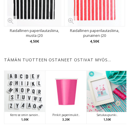
Raidallinen paperilautasliina,
Raidallinen paperilautasliina,
musta (20
punainen (20
4
,
50
€
4
,
50
€
TÄMÄN TUOTTEEN OSTANEET OSTIVAT MYÖS…
Kerro se omin sanoin..
Pinkit paperimukit..
Satukaupunki..
1
,
00
€
3
,
20
€
1
,
50
€