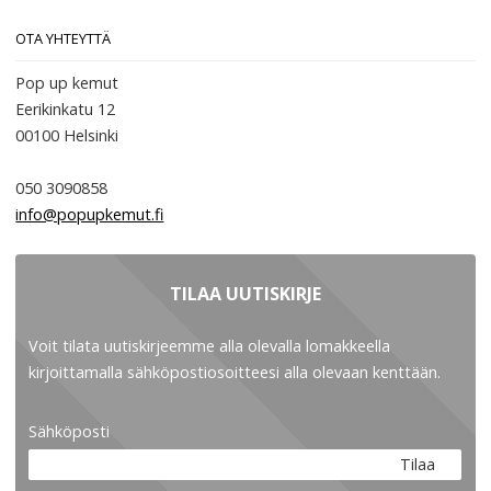
OTA YHTEYTTÄ
Pop up kemut
Eerikinkatu 12
00100
Helsinki
050 3090858
info@popupkemut.fi
TILAA UUTISKIRJE
Voit tilata uutiskirjeemme alla olevalla lomakkeella
kirjoittamalla sähköpostiosoitteesi alla olevaan kenttään.
Sähköposti
Tilaa