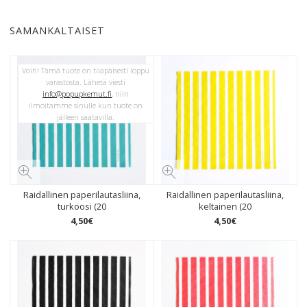
SAMANKALTAISET
Voih! Tämä tuote on tilapäisesti loppu
varastosta. Lähetä viesti
info@popupkemut.fi
, niin
ilmoitamme sinulle kun tuote on
jälleen saatavilla.
Raidallinen paperilautasliina,
Raidallinen paperilautasliina,
turkoosi (20
keltainen (20
4
,
50
€
4
,
50
€