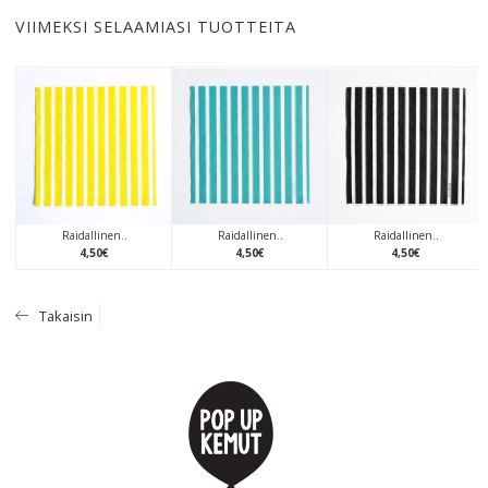
VIIMEKSI SELAAMIASI TUOTTEITA
Raidallinen..
Raidallinen..
Raidallinen..
4
,
50
€
4
,
50
€
4
,
50
€
Takaisin