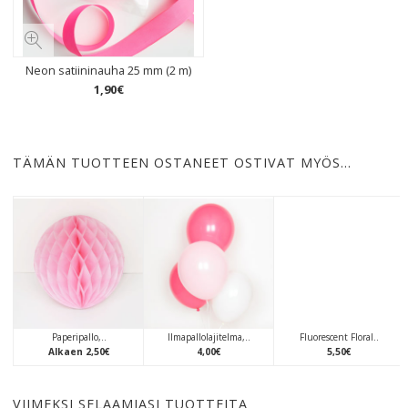
Neon satiininauha 25 mm (2 m)
1
,
90
€
TÄMÄN TUOTTEEN OSTANEET OSTIVAT MYÖS…
Paperipallo,..
Ilmapallolajitelma,..
Fluorescent Floral..
Alkaen
2
,
50
€
4
,
00
€
5
,
50
€
VIIMEKSI SELAAMIASI TUOTTEITA