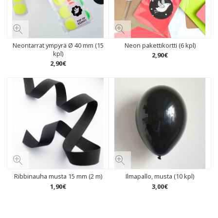
Neontarrat ympyrä Ø 40 mm (15
Neon pakettikortti (6 kpl)
kpl)
2
,
90
€
2
,
90
€
Ribbinauha musta 15 mm (2 m)
Ilmapallo, musta (10 kpl)
1
,
90
€
3
,
00
€