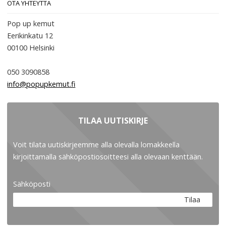
OTA YHTEYTTÄ
Pop up kemut
Eerikinkatu 12
00100
Helsinki
050 3090858
info@popupkemut.fi
TILAA UUTISKIRJE
Voit tilata uutiskirjeemme alla olevalla lomakkeella
kirjoittamalla sähköpostiosoitteesi alla olevaan kenttään.
Sähköposti
Tilaa