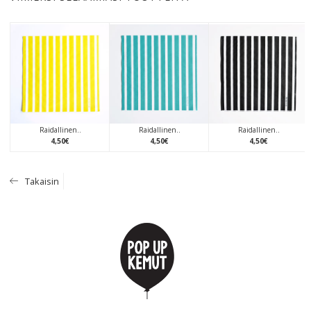
Raidallinen..
Raidallinen..
Raidallinen..
4
,
50
€
4
,
50
€
4
,
50
€
Takaisin