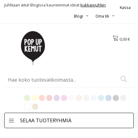
Juhlitaan äitiä! Blogissa kauneimmat ideat
kukkaisjuhliin
.
Kassa
Blogi
Oma tili
0,00 €
SELAA TUOTERYHMIÄ