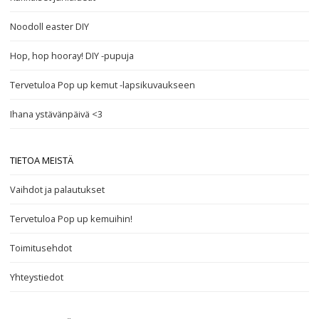
Noodoll easter DIY
Hop, hop hooray! DIY -pupuja
Tervetuloa Pop up kemut -lapsikuvaukseen
Ihana ystävänpäivä <3
TIETOA MEISTÄ
Vaihdot ja palautukset
Tervetuloa Pop up kemuihin!
Toimitusehdot
Yhteystiedot