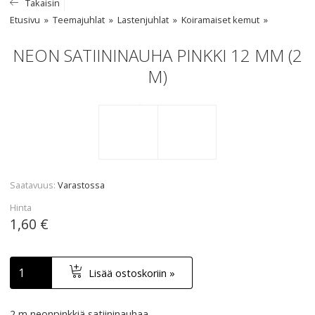
Takaisin
Etusivu
Teemajuhlat
Lastenjuhlat
Koiramaiset kemut
NEON SATIININAUHA PINKKI 12 MM (2
M)
Saatavuus
Varastossa
Hinta
1,60 €
Lisää ostoskoriin »
2 m neonpinkkiä satiininauhaa.