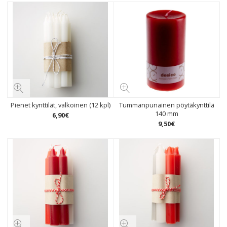
Pienet kynttilät, valkoinen (12 kpl)
Tummanpunainen pöytäkynttilä
140 mm
6
,
90
€
9
,
50
€