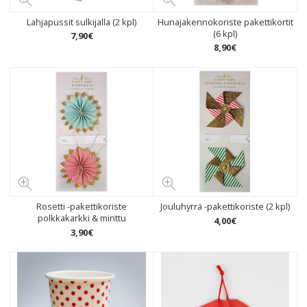
Lahjapussit sulkijalla (2 kpl)
Hunajakennokoriste pakettikortit
(6 kpl)
7
,
90
€
8
,
90
€
Rosetti -pakettikoriste
Jouluhyrrä -pakettikoriste (2 kpl)
polkkakarkki & minttu
4
,
00
€
3
,
90
€