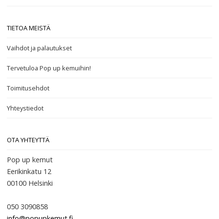
TIETOA MEISTÄ
Vaihdot ja palautukset
Tervetuloa Pop up kemuihin!
Toimitusehdot
Yhteystiedot
OTA YHTEYTTÄ
Pop up kemut
Eerikinkatu 12
00100
Helsinki
050 3090858
info@popupkemut.fi