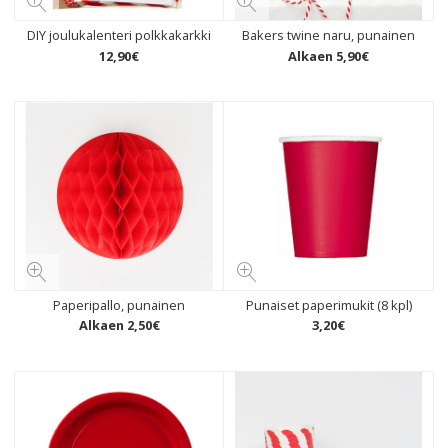
DIY joulukalenteri polkkakarkki
Bakers twine naru, punainen
12
,
90
€
Alkaen
5
,
90
€
Paperipallo, punainen
Punaiset paperimukit (8 kpl)
Alkaen
2
,
50
€
3
,
20
€