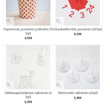
Paperimuki, punainen polkadot (10
24 pakettikorttia, punainen (24 kpl)
kpl)
8
,
50
€
4
,
50
€
Glitterpaperieläimet, valkoinen (3
Minirosetti, valkoinen (4 kpl)
kpl)
5
,
90
€
6
,
30
€