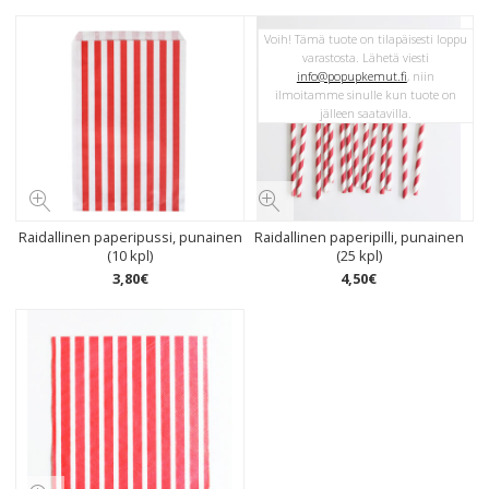
Voih! Tämä tuote on tilapäisesti loppu
varastosta. Lähetä viesti
info@popupkemut.fi
, niin
ilmoitamme sinulle kun tuote on
jälleen saatavilla.
Raidallinen paperipussi, punainen
Raidallinen paperipilli, punainen
(10 kpl)
(25 kpl)
3
,
80
€
4
,
50
€