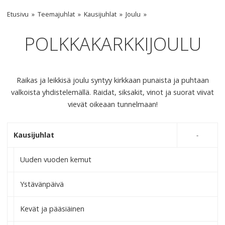
Etusivu
Teemajuhlat
Kausijuhlat
Joulu
POLKKAKARKKIJOULU
Raikas ja leikkisä joulu syntyy kirkkaan punaista ja puhtaan
valkoista yhdistelemällä. Raidat, siksakit, vinot ja suorat viivat
vievät oikeaan tunnelmaan!
Kausijuhlat
Uuden vuoden kemut
Ystävänpäivä
Kevät ja pääsiäinen