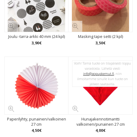
Joulu -tarra-arkki 40 mm (24 kpl)
Masking tape setti (2 kpl)
3
,
90
€
3
,
50
€
Voih! Tämä tuote on tilapäisesti loppu
varastosta. Lähetä viesti
info@popupkemut.fi
, niin
ilmoitamme sinulle kun tuote on
jälleen saatavilla.
Paperilyhty, punainen/valkoinen
Hunajakennotimantti
27 cm
valkoinen/punainen 27 cm
4
,
50
€
4
,
00
€