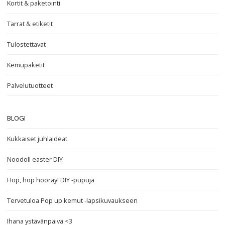
Kortit & paketointi
Tarrat & etiketit
Tulostettavat
Kemupaketit
Palvelutuotteet
BLOGI
Kukkaiset juhlaideat
Noodoll easter DIY
Hop, hop hooray! DIY -pupuja
Tervetuloa Pop up kemut -lapsikuvaukseen
Ihana ystävänpäivä <3