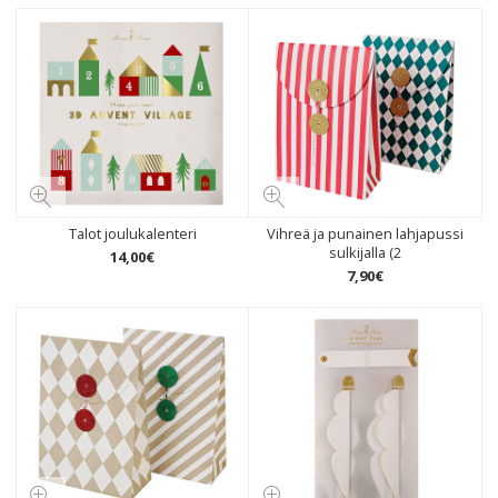
Talot joulukalenteri
Vihreä ja punainen lahjapussi
sulkijalla (2
14
,
00
€
7
,
90
€