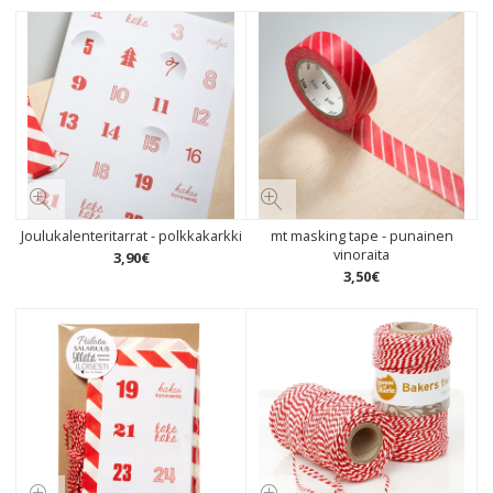
Joulukalenteritarrat - polkkakarkki
mt masking tape - punainen
vinoraita
3
,
90
€
3
,
50
€