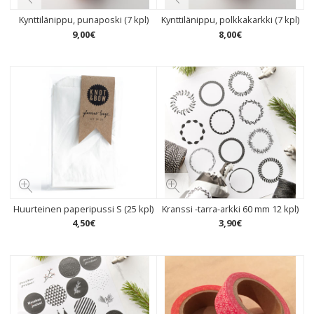
Kynttilänippu, punaposki (7 kpl)
Kynttilänippu, polkkakarkki (7 kpl)
9
,
00
€
8
,
00
€
Huurteinen paperipussi S (25 kpl)
Kranssi -tarra-arkki 60 mm 12 kpl)
4
,
50
€
3
,
90
€