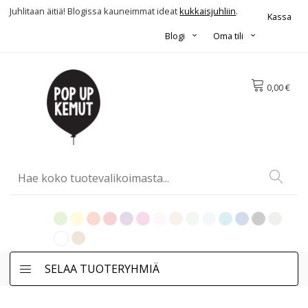
Juhlitaan äitiä! Blogissa kauneimmat ideat
kukkaisjuhliin
.
Kassa
Blogi
Oma tili
0,00 €
SELAA TUOTERYHMIÄ