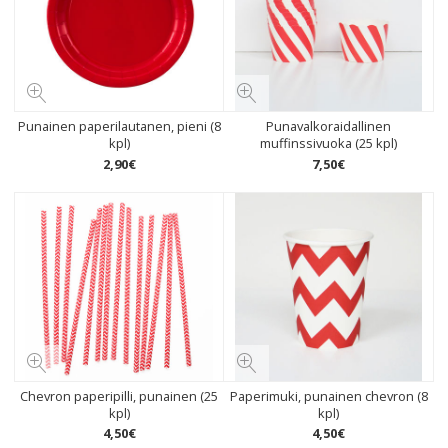
Punainen paperilautanen, pieni (8
Punavalkoraidallinen
kpl)
muffinssivuoka (25 kpl)
2
,
90
€
7
,
50
€
Chevron paperipilli, punainen (25
Paperimuki, punainen chevron (8
kpl)
kpl)
4
,
50
€
4
,
50
€