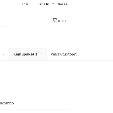
Blogi
Oma tili
Kassa
0,00 €
Kemupaketit
Palvelutuotteet
ucombo