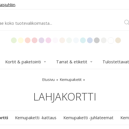
aisjuhliin
.
Kortit & paketointi
Tarrat & etiketit
Tulostettavat
Etusivu
Kemupaketit
LAHJAKORTTI
rtti
Kemupaketti -kattaus
Kemupaketti -juhlateemat
Kem