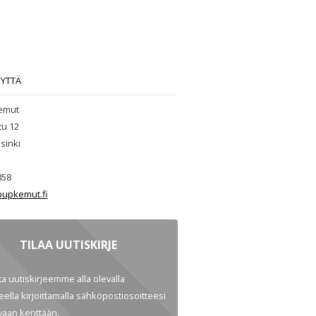
EYTTÄ
emut
tu 12
sinki
858
upkemut.fi
TILAA UUTISKIRJE
ata uutiskirjeemme alla olevalla
ella kirjoittamalla sähköpostiosoitteesi
evaan kenttään.