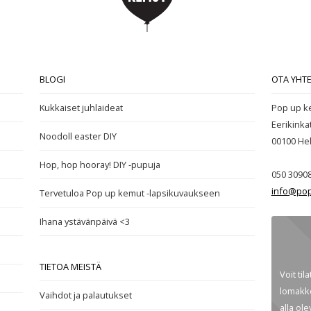
BLOGI
OTA YHT
Kukkaiset juhlaideat
Pop up k
Eerikinka
Noodoll easter DIY
00100
Hel
Hop, hop hooray! DIY -pupuja
050 3090
info@pop
Tervetuloa Pop up kemut -lapsikuvaukseen
Ihana ystävänpäivä <3
TIETOA MEISTÄ
Voit til
lomakke
Vaihdot ja palautukset
alla ol