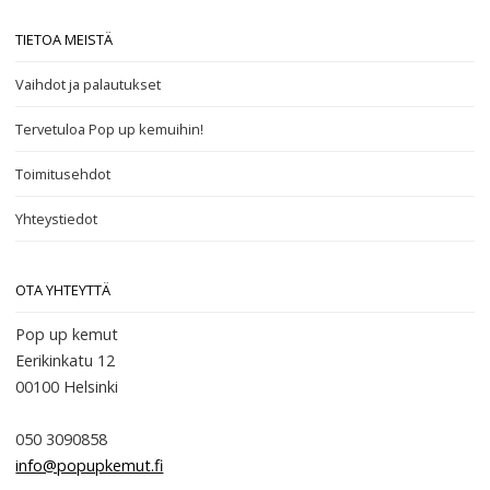
TIETOA MEISTÄ
Vaihdot ja palautukset
Tervetuloa Pop up kemuihin!
Toimitusehdot
Yhteystiedot
OTA YHTEYTTÄ
Pop up kemut
Eerikinkatu 12
00100
Helsinki
050 3090858
info@popupkemut.fi