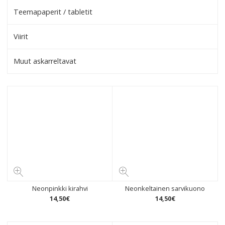
Teemapaperit / tabletit
Viirit
Muut askarreltavat
Neonpinkki kirahvi
Neonkeltainen sarvikuono
14
,
50
€
14
,
50
€