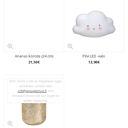
Ananas koriste (24 cm)
Pilvi LED -valo
21
,
50
€
13
,
90
€
Voih! Tämä tuote on tilapäisesti loppu
varastosta. Lähetä viesti
info@popupkemut.fi
, niin
ilmoitamme sinulle kun tuote on
jälleen saatavilla.