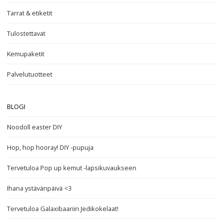
Tarrat & etiketit
Tulostettavat
Kemupaketit
Palvelutuotteet
BLOGI
Noodoll easter DIY
Hop, hop hooray! DIY -pupuja
Tervetuloa Pop up kemut -lapsikuvaukseen
Ihana ystävänpäivä <3
Tervetuloa Galaxibaariin Jedikokelaat!