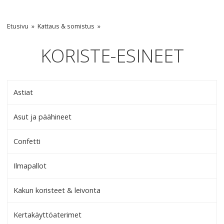
Etusivu
Kattaus & somistus
KORISTE-ESINEET
Astiat
Asut ja päähineet
Confetti
Ilmapallot
Kakun koristeet & leivonta
Kertakäyttöaterimet