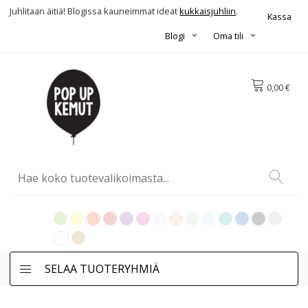
Juhlitaan äitiä! Blogissa kauneimmat ideat
kukkaisjuhliin
.
Kassa
Blogi
Oma tili
0,00 €
SELAA TUOTERYHMIÄ