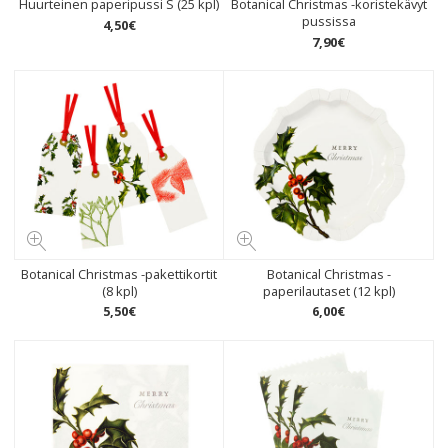
Huurteinen paperipussi S (25 kpl)
Botanical Christmas -koristekävyt
pussissa
4
,
50
€
7
,
90
€
Botanical Christmas -pakettikortit
Botanical Christmas -
(8 kpl)
paperilautaset (12 kpl)
5
,
50
€
6
,
00
€