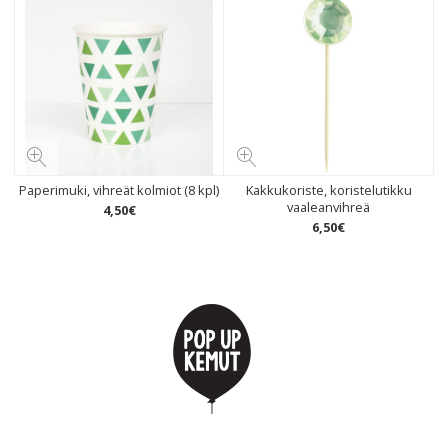
Paperimuki, vihreät kolmiot (8 kpl)
Kakkukoriste, koristelutikku
vaaleanvihreä
4
,
50
€
6
,
50
€