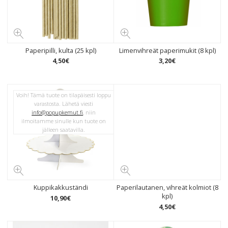
Paperipilli, kulta (25 kpl)
Limenvihreät paperimukit (8 kpl)
4
,
50
€
3
,
20
€
Voih! Tämä tuote on tilapäisesti loppu
varastosta. Lähetä viesti
info@popupkemut.fi
, niin
ilmoitamme sinulle kun tuote on
jälleen saatavilla.
Kuppikakkuständi
Paperilautanen, vihreät kolmiot (8
kpl)
10
,
90
€
4
,
50
€