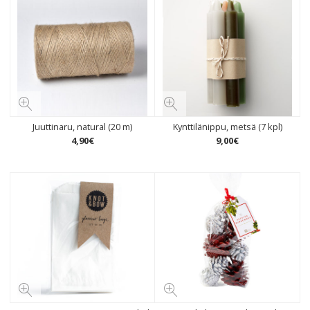
Juuttinaru, natural (20 m)
Kynttilänippu, metsä (7 kpl)
4
,
90
€
9
,
00
€