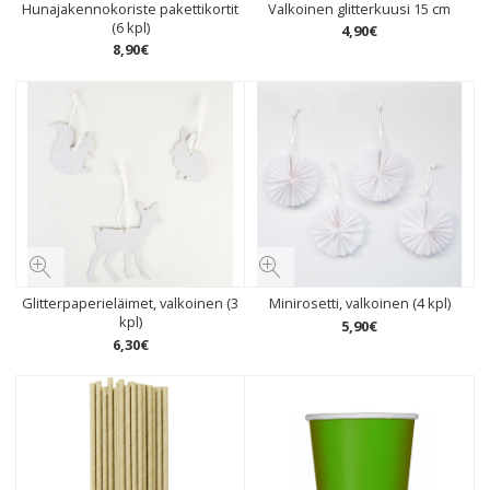
Hunajakennokoriste pakettikortit
Valkoinen glitterkuusi 15 cm
(6 kpl)
4
,
90
€
8
,
90
€
Glitterpaperieläimet, valkoinen (3
Minirosetti, valkoinen (4 kpl)
kpl)
5
,
90
€
6
,
30
€