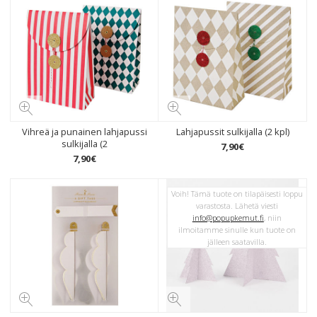
Vihreä ja punainen lahjapussi
Lahjapussit sulkijalla (2 kpl)
sulkijalla (2
7
,
90
€
7
,
90
€
Voih! Tämä tuote on tilapäisesti loppu
varastosta. Lähetä viesti
info@popupkemut.fi
, niin
ilmoitamme sinulle kun tuote on
jälleen saatavilla.