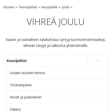
Etusivu
Teemajuhlat
Kausijuhlat
Joulu
VIHREÄ JOULU
Kaunis ja rauhallinen talvikattaus syntyy luonnonmateriaaleja,
vihreän sävyjä ja valkoista yhdistämällä.
Kausijuhlat
Uuden vuoden kemut
Ystävänpäivä
Kevät ja pääsiäinen
Vappu