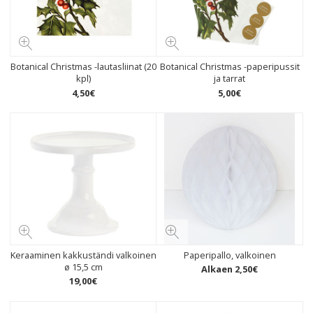
Botanical Christmas -lautasliinat (20
Botanical Christmas -paperipussit
kpl)
ja tarrat
4
,
50
€
5
,
00
€
Keraaminen kakkuständi valkoinen
Paperipallo, valkoinen
ø 15,5 cm
Alkaen
2
,
50
€
19
,
00
€