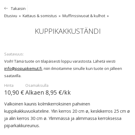
Takaisin
Etusivu
Kattaus & somistus
Muffinssivuoat & kulhot
KUPPIKAKKUSTÄNDI
Saatavuus
Voih! Tämä tuote on tilapäisesti loppu varastosta. Lähetä viesti
info@popupkemut.fi
, niin ilmoitamme sinulle kun tuote on jälleen
saatavilla.
Hinta
Osamaksulla
10,90 €
Alkaen
8,95 €/kk
Valkoinen kaunis kolmikerroksinen pahvinen
kuppikakkuvuokateline. Ylin kerros 20 cm ø, keskikerros 25 cm ø
ja alin kerros 30 cm ø. Ylimmässä ja alimmassa kerroksessa
piparkakkureunus.