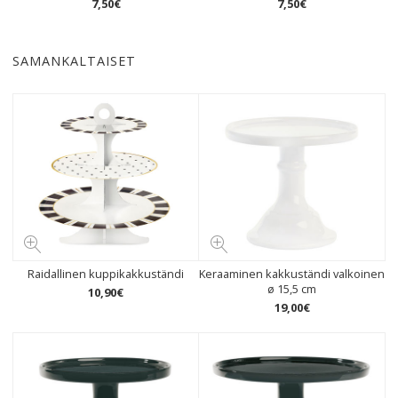
7
,
50
€
7
,
50
€
SAMANKALTAISET
Raidallinen kuppikakkuständi
Keraaminen kakkuständi valkoinen
ø 15,5 cm
10
,
90
€
19
,
00
€