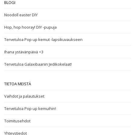
BLOGI
Noodoll easter DIY
Hop, hop hooray! DIY -pupuja
Tervetuloa Pop up kemut -lapsikuvaukseen
Ihana ystävänpäivä <3
Tervetuloa Galaxibaariin Jedikokelaat!
TIETOA MEISTÄ
Vaihdot ja palautukset
Tervetuloa Pop up kemuihin!
Toimitusehdot
Yhteystiedot