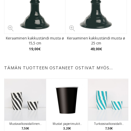
Keraaminen kakkuständi musta ø
Keraaminen kakkuständi musta ø
15,5 cm
25 cm
19
,
00
€
49
,
00
€
TÄMÄN TUOTTEEN OSTANEET OSTIVAT MYÖS…
Mustavalkoraidallinen..
Mustat paperimukit..
Turkoosivalkoraidalli..
7
,
50
€
3
,
20
€
7
,
50
€