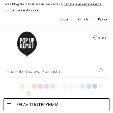
Lataa blogista ihanat pääsiäisaskartelut,
tulosta ja askartele ihana
pupuviiri ja karkkipuput.
Blogi
Oma tili
Kassa
0,00 €
SELAA TUOTERYHMIÄ