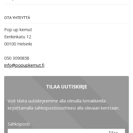
OTA YHTEYTTÄ
Pop up kemut
Eerikinkatu 12
00100
Helsinki
050 3090858
info@popupkemut.fi
TILAA UUTISKIRJE
Voit tilata uutiskirjeemme alla olevalla lomakkeella
kirjoittamalla sähköpostiosoitteesi alla olevaan kenttään.
Sähköposti
Tilaa