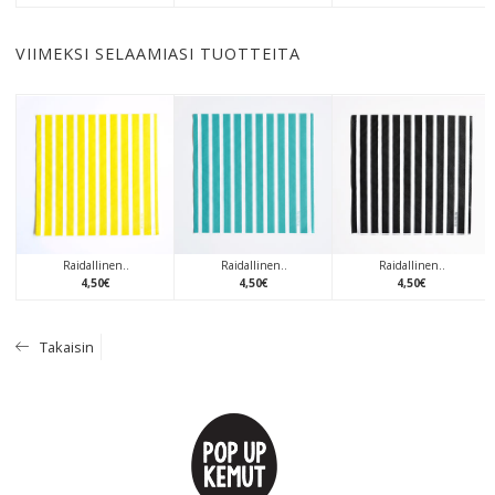
VIIMEKSI SELAAMIASI TUOTTEITA
Raidallinen..
Raidallinen..
Raidallinen..
4
,
50
€
4
,
50
€
4
,
50
€
Takaisin