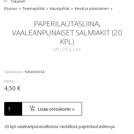
Takaisin
Etusivu
Teemajuhlat
Kausijuhlat
Kevät ja pääsiäinen
PAPERILAUTASLIINA,
VAALEANPUNAISET SALMIAKIT (20
KPL)
MY LITTLE DAY
Saatavuus
Varastossa
Hinta
4,50 €
Lisää ostoskoriin »
20 kpl vaaleanpunavalkoisia raidallisia paperilautasliinoja.