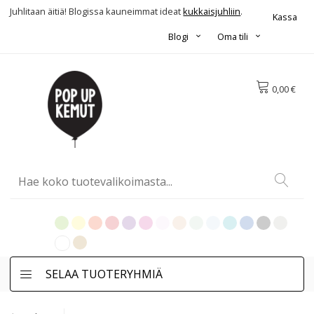
Juhlitaan äitiä! Blogissa kauneimmat ideat
kukkaisjuhliin
.
Kassa
Blogi
Oma tili
0,00 €
SELAA TUOTERYHMIÄ