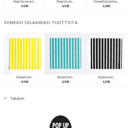
Paperilautanen,..
Paperimuki,..
Ilmapallolajitelma,..
4
,
50
€
4
,
50
€
4
,
00
€
VIIMEKSI SELAAMIASI TUOTTEITA
Raidallinen..
Raidallinen..
Raidallinen..
4
,
50
€
4
,
50
€
4
,
50
€
Takaisin