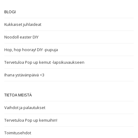
BLOGI
Kukkaiset juhlaideat
Noodoll easter DIY
Hop, hop hooray! DIY -pupuja
Tervetuloa Pop up kemut -lapsikuvaukseen
Ihana ystävänpäivä <3
TIETOA MEISTÄ
Vaihdot ja palautukset
Tervetuloa Pop up kemuihin!
Toimitusehdot