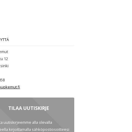
EYTTÄ
emut
tu 12
sinki
858
upkemut.fi
TILAA UUTISKIRJE
ata uutiskirjeemme alla olevalla
ella kirjoittamalla sähköpostiosoitteesi