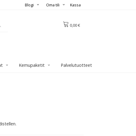
Blogi
Oma tili
Kassa
0,00 €
at
Kemupaketit
Palvelutuotteet
istellen.