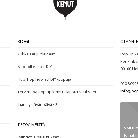
BLOGI
OTA YHT
Kukkaiset juhlaideat
Pop up k
Eerikinka
Noodoll easter DIY
00100
Hel
Hop, hop hooray! DIY -pupuja
050 3090
info@pop
Tervetuloa Pop up kemut -lapsikuvaukseen
Ihana ystävänpäivä <3
TIETOA MEISTÄ
Voit til
lomakke
Vaihdot ja palautukset