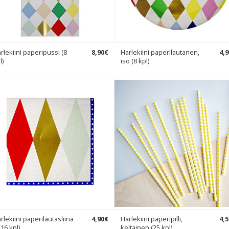
rlekiini paperipussi (8
8
,
90
€
Harlekiini paperilautanen,
4
,
9
l)
iso (8 kpl)
rlekiini paperilautasliina
4
,
90
€
Harlekiini paperipilli,
4
,
5
(16 kpl)
keltainen (25 kpl)