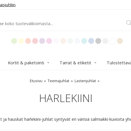
aisjuhliin
.
Kortit & paketointi
Tarrat & etiketit
Tulostettav
Etusivu
Teemajuhlat
Lastenjuhlat
HARLEKIINI
t ja hauskat harlekiini-juhlat syntyvät eri värisiä salmiakki-kuvioita yhd