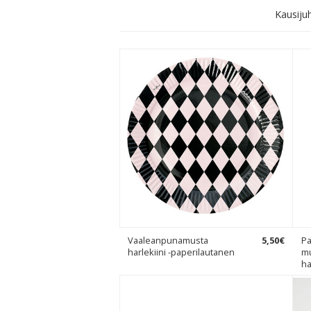
Kausijuh
Vaaleanpunamusta
5
,
50
€
Pa
harlekiini -paperilautanen
m
ha