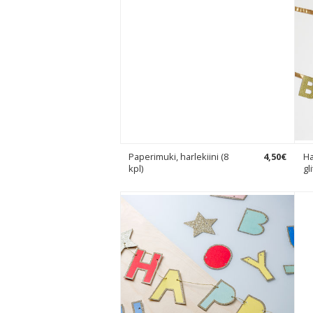
Paperimuki, harlekiini (8
4
,
50
€
Ha
kpl)
gl