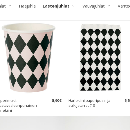
lat
Hääjuhla
Lastenjuhlat
Vauvajuhlat
Värit
perimuki,
5
,
90
€
Harlekiini paperipussi ja
5
,
5
ustavaaleanpunainen
sulkijatarrat (10
rlekiini