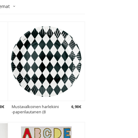
eemat
0
€
Mustavalkoinen harlekiini
6
,
90
€
-paperilautanen (8