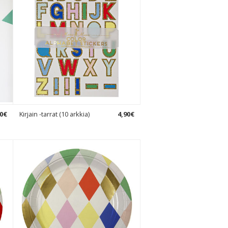
0
€
Kirjain -tarrat (10 arkkia)
4
,
90
€