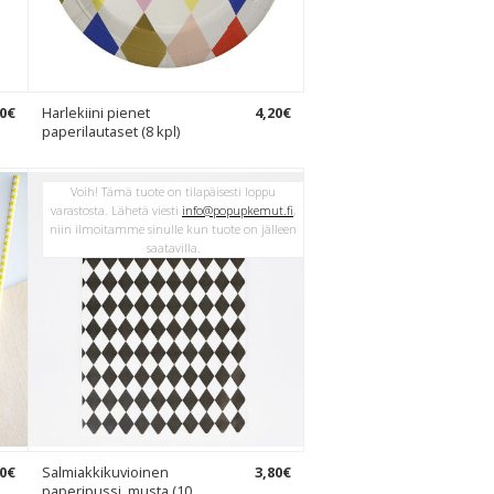
0
€
Harlekiini pienet
4
,
20
€
paperilautaset (8 kpl)
Voih! Tämä tuote on tilapäisesti loppu
varastosta. Lähetä viesti
info@popupkemut.fi
,
niin ilmoitamme sinulle kun tuote on jälleen
saatavilla.
0
€
Salmiakkikuvioinen
3
,
80
€
paperipussi, musta (10