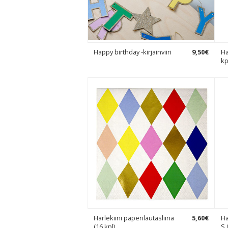
Happy birthday -kirjainviiri
9
,
50
€
Ha
kp
Harlekiini paperilautasliina
5
,
60
€
Ha
(16 kpl)
S 