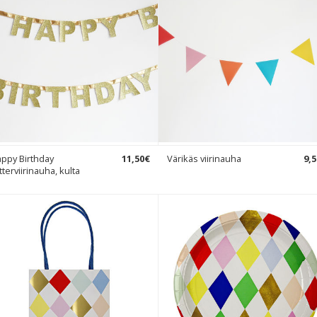
ppy Birthday
11
,
50
€
Värikäs viirinauha
9
,
5
itterviirinauha, kulta