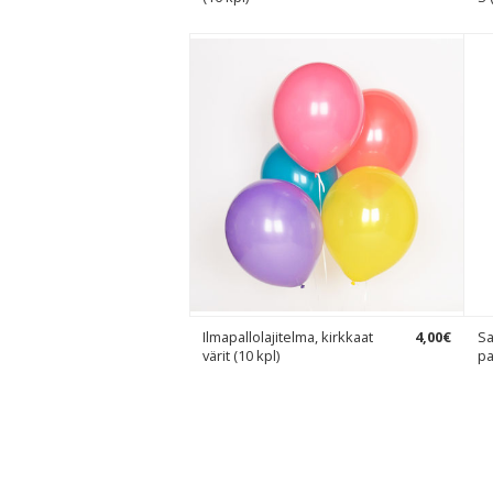
Ilmapallolajitelma, kirkkaat
4
,
00
€
Sa
värit (10 kpl)
pa