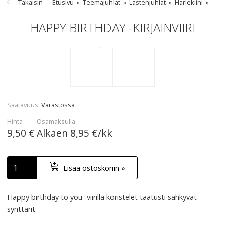
Takaisin
Etusivu
Teemajuhlat
Lastenjuhlat
Harlekiini
HAPPY BIRTHDAY -KIRJAINVIIRI
Saatavuus
Varastossa
Hinta
Osamaksulla
9,50 €
Alkaen
8,95 €/kk
Lisää ostoskoriin »
Happy birthday to you -viirillä koristelet taatusti sähkyvät
synttärit.