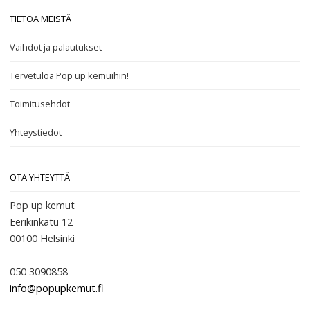
TIETOA MEISTÄ
Vaihdot ja palautukset
Tervetuloa Pop up kemuihin!
Toimitusehdot
Yhteystiedot
OTA YHTEYTTÄ
Pop up kemut
Eerikinkatu 12
00100
Helsinki
050 3090858
info@popupkemut.fi