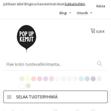
Juhlitaan äitiä! Blogissa kauneimmat ideat
kukkaisjuhliin
.
Kassa
Blogi
Oma tili
0,00 €
SELAA TUOTERYHMIÄ