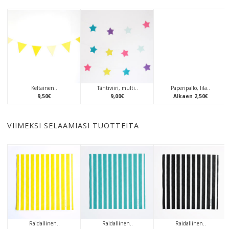
Keltainen..
Tähtiviiri, multi..
Paperipallo, lila..
9
,
50
€
9
,
00
€
Alkaen
2
,
50
€
VIIMEKSI SELAAMIASI TUOTTEITA
Raidallinen..
Raidallinen..
Raidallinen..