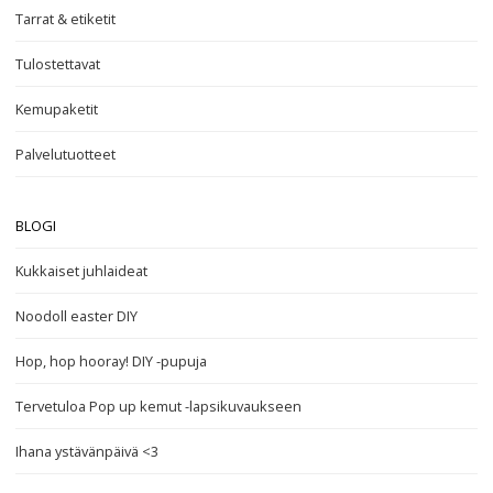
Tarrat & etiketit
Tulostettavat
Kemupaketit
Palvelutuotteet
BLOGI
Kukkaiset juhlaideat
Noodoll easter DIY
Hop, hop hooray! DIY -pupuja
Tervetuloa Pop up kemut -lapsikuvaukseen
Ihana ystävänpäivä <3