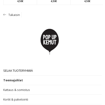
4
,
50
€
4
,
50
€
4
,
50
€
Takaisin
SELAA TUOTERYHMIÄ
Teemajuhlat
Kattaus & somistus
Kortit & paketointi