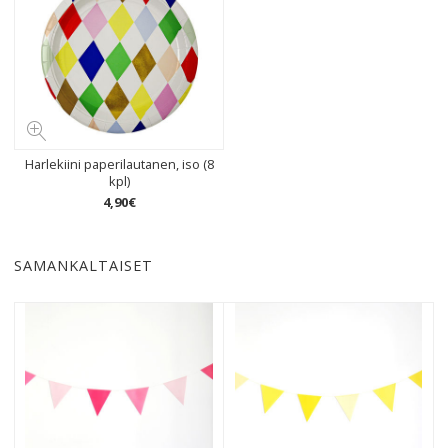
Harlekiini paperilautanen, iso (8
kpl)
4
,
90
€
SAMANKALTAISET