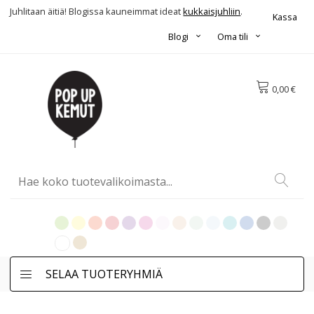
Juhlitaan äitiä! Blogissa kauneimmat ideat
kukkaisjuhliin
.
Kassa
Blogi
Oma tili
0,00 €
SELAA TUOTERYHMIÄ