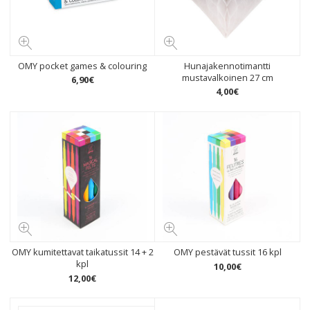
OMY pocket games & colouring
Hunajakennotimantti
mustavalkoinen 27 cm
6
,
90
€
4
,
00
€
OMY kumitettavat taikatussit 14 + 2
OMY pestävät tussit 16 kpl
kpl
10
,
00
€
12
,
00
€