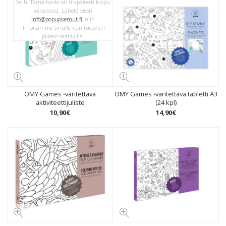
Voih! Tämä tuote on tilapäisesti loppu
varastosta. Lähetä viesti
info@popupkemut.fi
, niin
ilmoitamme sinulle kun tuote on
jälleen saatavilla.
OMY Games -väritettävä
OMY Games -väritettävä tabletti A3
aktiviteettijuliste
(24 kpl)
10
,
90
€
14
,
90
€