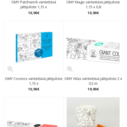
OMY Patchwork väritettävä
OMY Magic väritettävä jättijuliste
jättijuliste 1,15 x
1,15 x 0,8
10
,
90
€
10
,
90
€
OMY Cosmos väritettävä jättijuliste
OMY Atlas väritettävä jättijuliste 2 x
1,15 x
0,5 m
10
,
90
€
19
,
90
€