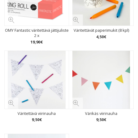
OMY Fantastic väritettävä jättijuliste
Väritettävät paperimukit (8 kpl)
2 x
4
,
50
€
19
,
90
€
Väritettävä viirinauha
Värikäs viirinauha
9
,
50
€
9
,
50
€