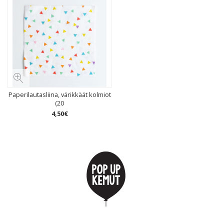
Paperilautasliina, värikkäät kolmiot
(20
4
,
50
€