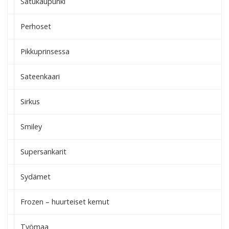
Satukaupunki
Perhoset
Pikkuprinsessa
Sateenkaari
Sirkus
Smiley
Supersankarit
Sydämet
Frozen – huurteiset kemut
Työmaa