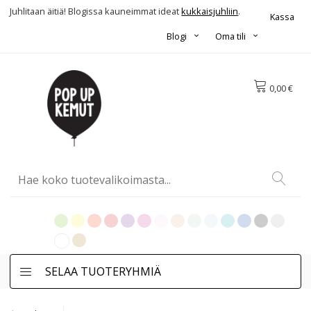
Juhlitaan äitiä! Blogissa kauneimmat ideat
kukkaisjuhliin
.
Kassa
Blogi
Oma tili
0,00 €
SELAA TUOTERYHMIÄ