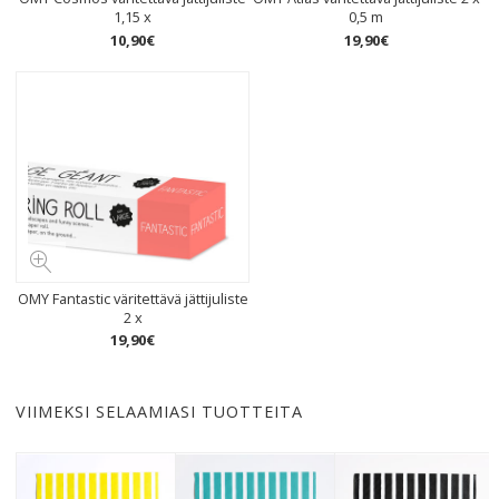
1,15 x
0,5 m
10
,
90
€
19
,
90
€
OMY Fantastic väritettävä jättijuliste
2 x
19
,
90
€
VIIMEKSI SELAAMIASI TUOTTEITA