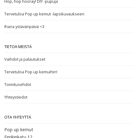
Hop, hop hooray! DIY -pupuja
Tervetuloa Pop up kemut -lapsikuvaukseen
Ihana ystävänpäivä <3
TIETOA MEISTÄ
Vaihdot ja palautukset
Tervetuloa Pop up kemuihin!
Toimitusehdot
Yhteystiedot
OTA YHTEYTTÄ
Pop up kemut
Eerikinkatu 12