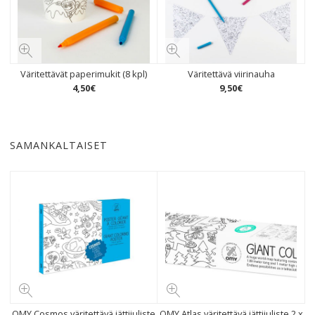
Väritettävät paperimukit (8 kpl)
Väritettävä viirinauha
4
,
50
€
9
,
50
€
SAMANKALTAISET
OMY Cosmos väritettävä jättijuliste
OMY Atlas väritettävä jättijuliste 2 x