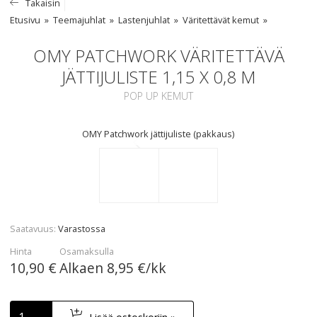
Takaisin
Etusivu
Teemajuhlat
Lastenjuhlat
Väritettävät kemut
OMY PATCHWORK VÄRITETTÄVÄ
JÄTTIJULISTE 1,15 X 0,8 M
POP UP KEMUT
OMY Patchwork jättijuliste (pakkaus)
Saatavuus
Varastossa
Hinta
Osamaksulla
10,90 €
Alkaen
8,95 €/kk