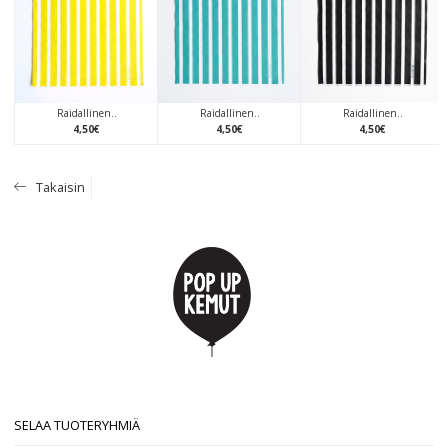
Raidallinen..
Raidallinen..
Raidallinen..
4
,
50
€
4
,
50
€
4
,
50
€
Takaisin
SELAA TUOTERYHMIÄ