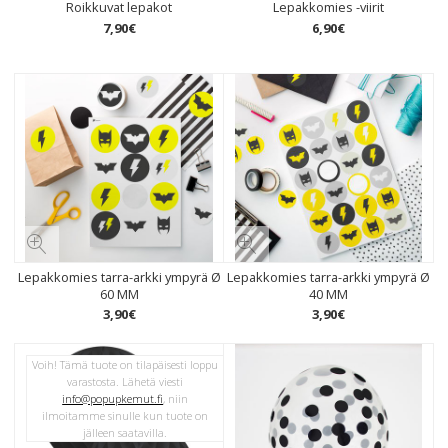
Roikkuvat lepakot
Lepakkomies -viirit
7
,
90
€
6
,
90
€
Lepakkomies tarra-arkki ympyrä Ø
Lepakkomies tarra-arkki ympyrä Ø
60 MM
40 MM
3
,
90
€
3
,
90
€
Voih! Tämä tuote on tilapäisesti loppu
varastosta. Lähetä viesti
info@popupkemut.fi
, niin
ilmoitamme sinulle kun tuote on
jälleen saatavilla.