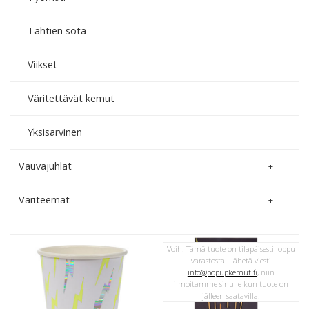
Tähtien sota
Viikset
Väritettävät kemut
Yksisarvinen
Vauvajuhlat
Väriteemat
Voih! Tämä tuote on tilapäisesti loppu
varastosta. Lähetä viesti
info@popupkemut.fi
, niin
ilmoitamme sinulle kun tuote on
jälleen saatavilla.