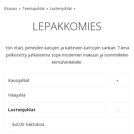
Etusivu
Teemajuhlat
Lastenjuhlat
LEPAKKOMIES
Yön ritari, pimeiden katujen ja kaltevien kattojen sankari. Tämä
pelkistetty juhlateema sopii moderniin makuun ja isommillekin
kemuhenkilöille.
Kausijuhlat
Hääjuhla
Lastenjuhlat
Autch! Kaktuksia