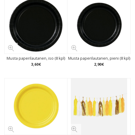
Musta paperilautanen, iso (8 kpl)
Musta paperilautanen, pieni (8 kpl)
3
,
60
€
2
,
90
€