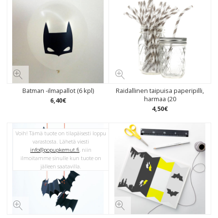
Batman -ilmapallot (6 kpl)
Raidallinen taipuisa paperipilli,
harmaa (20
6
,
40
€
4
,
50
€
Voih! Tämä tuote on tilapäisesti loppu
varastosta. Lähetä viesti
info@popupkemut.fi
, niin
ilmoitamme sinulle kun tuote on
jälleen saatavilla.