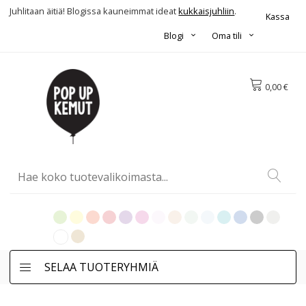
Juhlitaan äitiä! Blogissa kauneimmat ideat
kukkaisjuhliin
.
Kassa
Blogi
Oma tili
0,00 €
SELAA TUOTERYHMIÄ