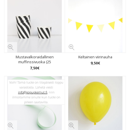
Mustavalkoraidallinen
Keltainen viirinauha
muffinssivuoka (25
9
,
50
€
7
,
50
€
Voih! Tämä tuote on tilapäisesti loppu
varastosta. Lähetä viesti
info@popupkemut.fi
, niin
ilmoitamme sinulle kun tuote on
jälleen saatavilla.