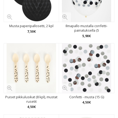
Musta paperipallosetti, 2 kpl
Ilmapallo mustalla confetti-
painatuksella (5
7
,
50
€
5
,
90
€
Puiset pikkulusikat (8 kpl), mustat
Confetti - musta (15 G)
rusetit
4
,
50
€
4
,
50
€