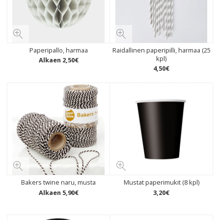
Paperipallo, harmaa
Raidallinen paperipilli, harmaa (25
kpl)
Alkaen
2
,
50
€
4
,
50
€
Bakers twine naru, musta
Mustat paperimukit (8 kpl)
Alkaen
5
,
90
€
3
,
20
€