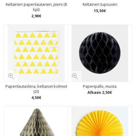
Keltainen paperilautanen, pieni (8
Keltainen tupsuviiri
kpl)
15
,
50
€
2
,
90
€
Paperilautasliina, keltaiset kolmiot
Paperipallo, musta
(20
Alkaen
2
,
50
€
4
,
50
€