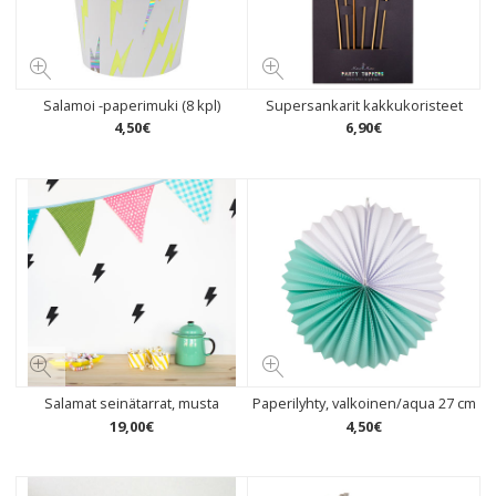
Salamoi -paperimuki (8 kpl)
Supersankarit kakkukoristeet
4
,
50
€
6
,
90
€
Salamat seinätarrat, musta
Paperilyhty, valkoinen/aqua 27 cm
19
,
00
€
4
,
50
€