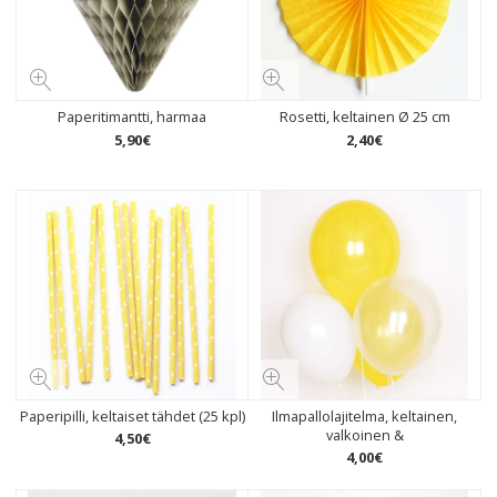
Paperitimantti, harmaa
Rosetti, keltainen Ø 25 cm
5
,
90
€
2
,
40
€
Paperipilli, keltaiset tähdet (25 kpl)
Ilmapallolajitelma, keltainen,
valkoinen &
4
,
50
€
4
,
00
€