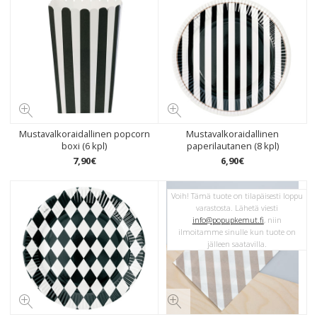
Mustavalkoraidallinen popcorn
Mustavalkoraidallinen
boxi (6 kpl)
paperilautanen (8 kpl)
7
,
90
€
6
,
90
€
Voih! Tämä tuote on tilapäisesti loppu
varastosta. Lähetä viesti
info@popupkemut.fi
, niin
ilmoitamme sinulle kun tuote on
jälleen saatavilla.