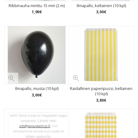
Ribbinauha minttu 15 mm (2 m)
Ilmapallo, keltainen (10 kpl)
1
,
90
€
3
,
00
€
Ilmapallo, musta (10 kpl)
Raidallinen paperipussi, keltainen
(10 kpl)
3
,
00
€
3
,
80
€
Voih! Tämä tuote on tilapäisesti loppu
varastosta. Lähetä viesti
info@popupkemut.fi
, niin
ilmoitamme sinulle kun tuote on
jälleen saatavilla.