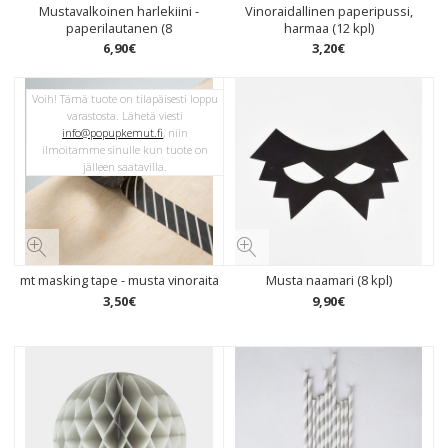
Mustavalkoinen harlekiini -
Vinoraidallinen paperipussi,
paperilautanen (8
harmaa (12 kpl)
6
,
90
€
3
,
20
€
Voih! Tämä tuote on tilapäisesti loppu
varastosta. Lähetä viesti
info@popupkemut.fi
, niin
ilmoitamme sinulle kun tuote on
jälleen saatavilla.
mt masking tape - musta vinoraita
Musta naamari (8 kpl)
3
,
50
€
9
,
90
€