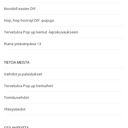
Noodoll easter DIY
Hop, hop hooray! DIY -pupuja
Tervetuloa Pop up kemut -lapsikuvaukseen
Ihana ystävänpäivä <3
TIETOA MEISTÄ
Vaihdot ja palautukset
Tervetuloa Pop up kemuihin!
Toimitusehdot
Yhteystiedot
OTA YHTEYTTÄ