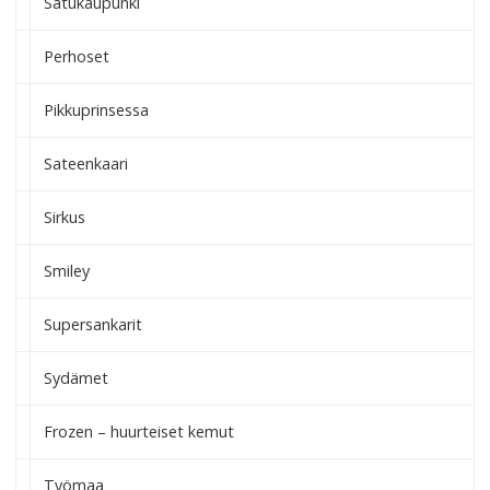
Satukaupunki
Perhoset
Pikkuprinsessa
Sateenkaari
Sirkus
Smiley
Supersankarit
Sydämet
Frozen – huurteiset kemut
Työmaa