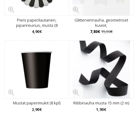
Pieni paperilautanen,
Glitterviirinauha, geometriset
piparireunus, musta (8
kuviot,
4
,
90
€
7
,
80
€
15
,
50
€
Mustat paperimukit (8 kpl)
Ribbinauha musta 15 mm (2 m)
2
,
90
€
1
,
90
€