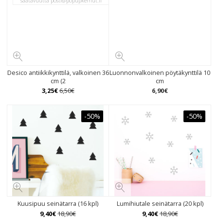
saatavuutta
posti@popupkemut.fi
Desico antiikkikynttilä, valkoinen 36
Luonnonvalkoinen pöytäkynttilä 10
cm (2
cm
3
,
25
€
6
,
50
€
6
,
90
€
-50%
-50%
Kuusipuu seinätarra (16 kpl)
Lumihiutale seinätarra (20 kpl)
9
,
40
€
18
,
90
€
9
,
40
€
18
,
90
€