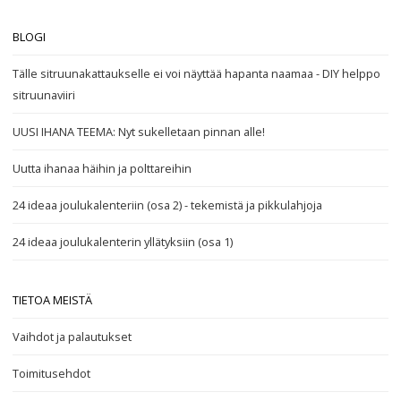
BLOGI
Tälle sitruunakattaukselle ei voi näyttää hapanta naamaa - DIY helppo
sitruunaviiri
UUSI IHANA TEEMA: Nyt sukelletaan pinnan alle!
Uutta ihanaa häihin ja polttareihin
24 ideaa joulukalenteriin (osa 2) - tekemistä ja pikkulahjoja
24 ideaa joulukalenterin yllätyksiin (osa 1)
TIETOA MEISTÄ
Vaihdot ja palautukset
Toimitusehdot