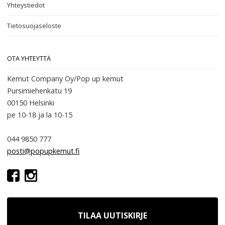
Yhteystiedot
Tietosuojaseloste
OTA YHTEYTTÄ
Kemut Company Oy/Pop up kemut
Pursimiehenkatu 19
00150 Helsinki
pe 10-18
ja la 10-15
044 9850 777
posti@popupkemut.fi
TILAA UUTISKIRJE