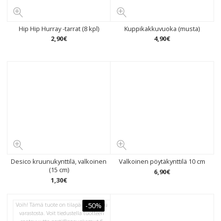
Hip Hip Hurray -tarrat (8 kpl)
Kuppikakkuvuoka (musta)
2
,
90
€
4
,
90
€
Desico kruunukynttilä, valkoinen
Valkoinen pöytäkynttilä 10 cm
(15 cm)
6
,
90
€
1
,
30
€
Voih! Tämä tuote on tilapäisesti loppu
-50%
varastosta. Voit tiedustella tuotteen