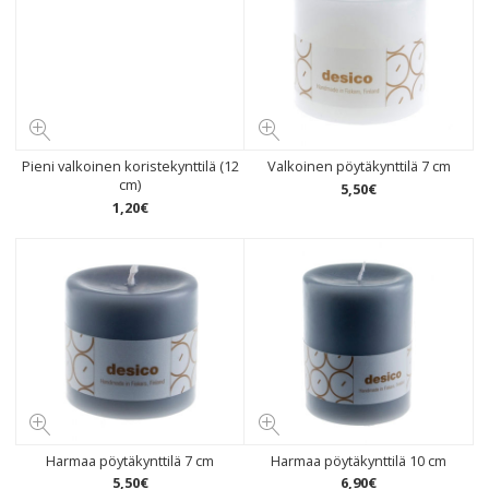
Pieni valkoinen koristekynttilä (12
Valkoinen pöytäkynttilä 7 cm
cm)
5
,
50
€
1
,
20
€
Harmaa pöytäkynttilä 7 cm
Harmaa pöytäkynttilä 10 cm
5
,
50
€
6
,
90
€