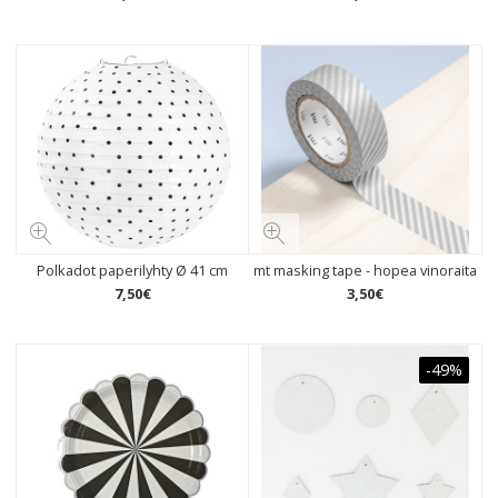
Polkadot paperilyhty Ø 41 cm
mt masking tape - hopea vinoraita
7
,
50
€
3
,
50
€
-49%