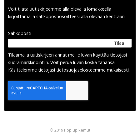
Voit tilata uutiskirjeemme alla olevalla lomakkeella
kirjoittamalla sähköpostiosoitteesi alla olevaan kenttään.
Sähköposti
Tilaa
Tilaamalla uutis­kirjeen annat meille luvan käyttää tietojasi
suora­markkinointiin. Voit perua luvan koska tahansa.
Käsittelemme tietojasi
tieto­suoja­selosteemme
mukaisesti.
© 2019 Pop up kemut