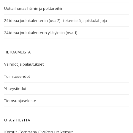
Uutta ihanaa häihin ja polttareihin
24 ideaa joulukalenteriin (osa 2) - tekemistä ja pikkulahjoja
24 ideaa joulukalenterin yllätyksiin (osa 1)
TIETOA MEISTÄ
Vaihdot ja palautukset
Toimitusehdot
Yhteystiedot
Tietosuojaseloste
OTA YHTEYTTÄ
Kemut Company Oy/Pop up kemut