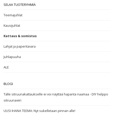
SELAA TUOTERYHMIÄ
Teemajuhlat
Kausijuhlat
Kattaus & somistus
Lahjat ja paperitavara
Juhlapuuha
ALE
BLOGI
Tälle sitruunakattaukselle ei voi näyttää hapanta naamaa - DIY helppo
sitruunaviiri
UUSI IHANA TEEMA: Nyt sukelletaan pinnan alle!