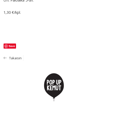
cm. Paloaika 5-6h.
1,30 €/kpl.
Save
Takaisin