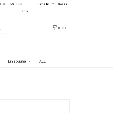
IKKITEEMOIHIN.
Oma tili
Kassa
Blogi
0,00 €
Juhlapuuha
ALE