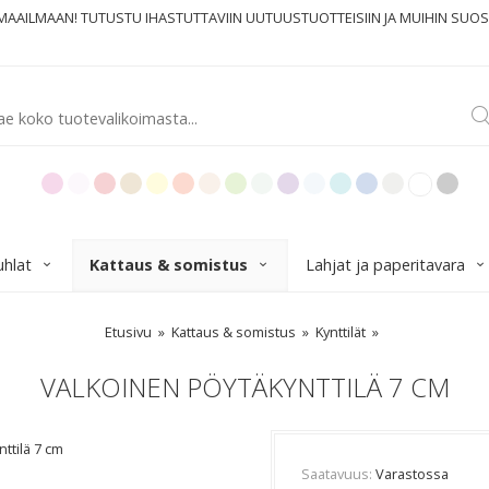
MAAILMAAN! TUTUSTU IHASTUTTAVIIN UUTUUSTUOTTEISIIN JA MUIHIN SUOS
uhlat
Kattaus & somistus
Lahjat ja paperitavara
Etusivu
Kattaus & somistus
Kynttilät
VALKOINEN PÖYTÄKYNTTILÄ 7 CM
ttilä 7 cm
Saatavuus
Varastossa