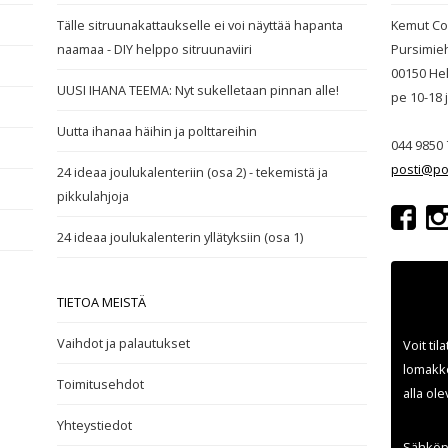
Tälle sitruunakattaukselle ei voi näyttää hapanta
Kemut Co
naamaa - DIY helppo sitruunaviiri
Pursimie
00150 Hel
UUSI IHANA TEEMA: Nyt sukelletaan pinnan alle!
pe 10-18
Uutta ihanaa häihin ja polttareihin
044 9850 
posti@po
24 ideaa joulukalenteriin (osa 2) - tekemistä ja
pikkulahjoja
24 ideaa joulukalenterin yllätyksiin (osa 1)
TIETOA MEISTÄ
Vaihdot ja palautukset
Voit til
lomakke
Toimitusehdot
alla ol
Yhteystiedot
Sähköp