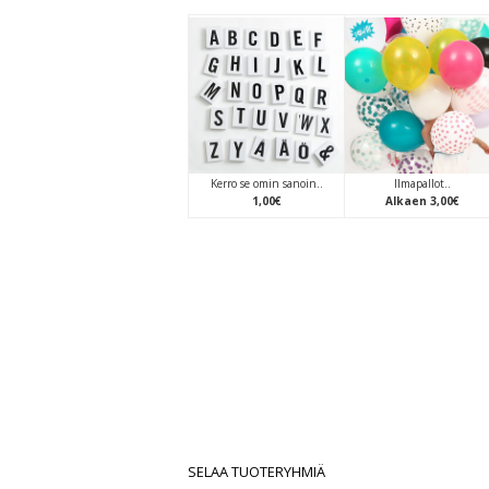
Kerro se omin sanoin..
Ilmapallot..
1
,
00
€
Alkaen
3
,
00
€
SELAA TUOTERYHMIÄ