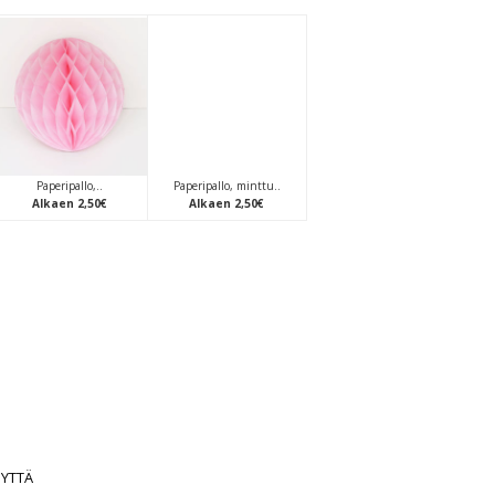
Paperipallo,..
Paperipallo, minttu..
Alkaen
2
,
50
€
Alkaen
2
,
50
€
EYTTÄ