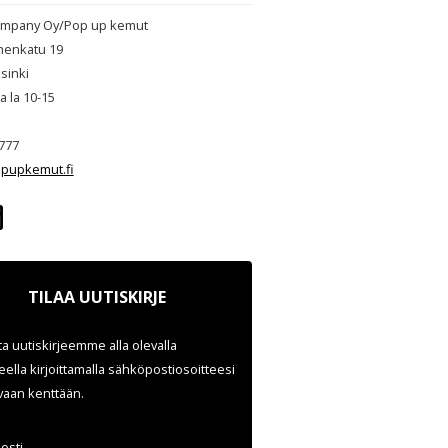
mpany Oy/Pop up kemut
henkatu 19
sinki
ja la 10-15
777
pupkemut.fi
TILAA UUTISKIRJE
ata uutiskirjeemme alla olevalla
ella kirjoittamalla sähköpostiosoitteesi
evaan kenttään.
osti