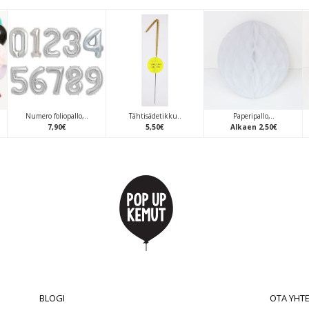
Numero foliopallo,..
Tähtisädetikku..
Paperipallo,..
7
,
90
€
5
,
50
€
Alkaen
2
,
50
€
BLOGI
OTA YHT