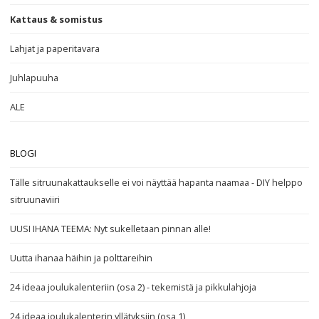
Kattaus & somistus
Lahjat ja paperitavara
Juhlapuuha
ALE
BLOGI
Tälle sitruunakattaukselle ei voi näyttää hapanta naamaa - DIY helppo
sitruunaviiri
UUSI IHANA TEEMA: Nyt sukelletaan pinnan alle!
Uutta ihanaa häihin ja polttareihin
24 ideaa joulukalenteriin (osa 2) - tekemistä ja pikkulahjoja
24 ideaa joulukalenterin yllätyksiin (osa 1)