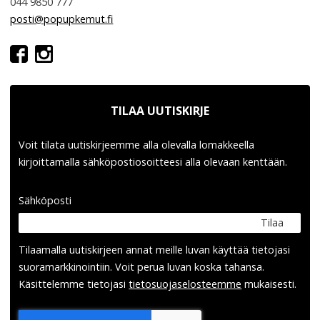
044 9850 777
posti@popupkemut.fi
TILAA UUTISKIRJE
Voit tilata uutiskirjeemme alla olevalla lomakkeella
kirjoittamalla sähköpostiosoitteesi alla olevaan kenttään.
Sähköposti
Tilaa
Tilaamalla uutis­kirjeen annat meille luvan käyttää tietojasi
suora­markkinointiin. Voit perua luvan koska tahansa.
Käsittelemme tietojasi
tieto­suoja­selosteemme
mukaisesti.