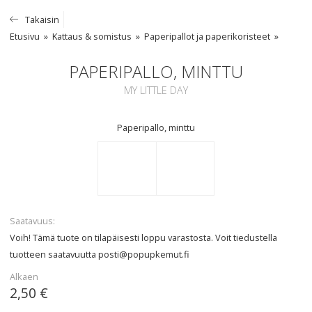
Takaisin
Etusivu
Kattaus & somistus
Paperipallot ja paperikoristeet
PAPERIPALLO, MINTTU
MY LITTLE DAY
Paperipallo, minttu
Saatavuus
Voih! Tämä tuote on tilapäisesti loppu varastosta. Voit tiedustella
tuotteen saatavuutta
posti@popupkemut.fi
Alkaen
2,50 €