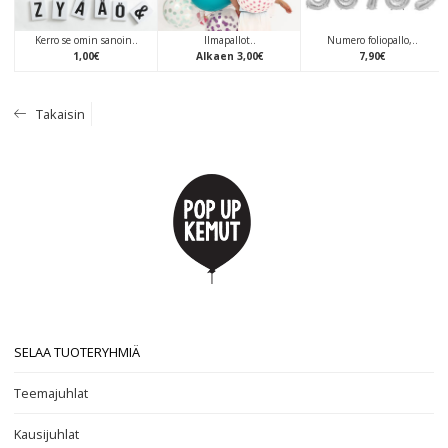
Kerro se omin sanoin..
Ilmapallot..
Numero foliopallo,..
1
,
00
€
Alkaen
3
,
00
€
7
,
90
€
Takaisin
SELAA TUOTERYHMIÄ
Teemajuhlat
Kausijuhlat