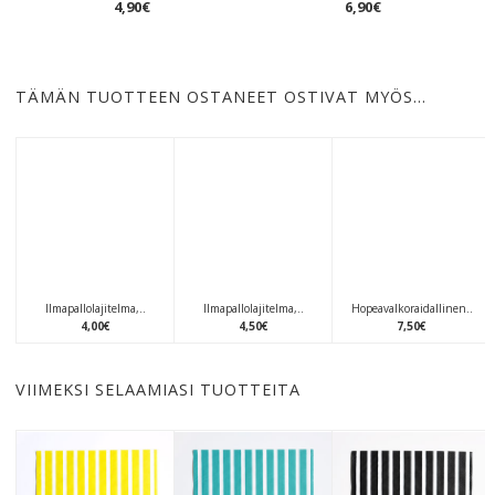
4
,
90
€
6
,
90
€
TÄMÄN TUOTTEEN OSTANEET OSTIVAT MYÖS…
Ilmapallolajitelma,..
Ilmapallolajitelma,..
Hopeavalkoraidallinen..
4
,
00
€
4
,
50
€
7
,
50
€
VIIMEKSI SELAAMIASI TUOTTEITA