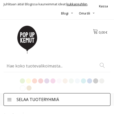
Juhlitaan äitiä! Blogissa kauneimmat ideat
kukkaisjuhliin
.
Kassa
Blogi
Oma tili
0,00 €
SELAA TUOTERYHMIÄ