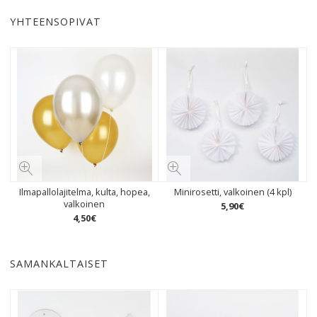
YHTEENSOPIVAT
Ilmapallolajitelma, kulta, hopea,
Minirosetti, valkoinen (4 kpl)
valkoinen
5
,
90
€
4
,
50
€
SAMANKALTAISET