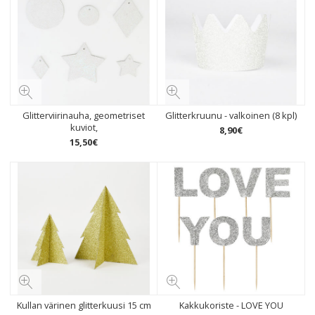
Glitterviirinauha, geometriset
Glitterkruunu - valkoinen (8 kpl)
kuviot,
8
,
90
€
15
,
50
€
Kullan värinen glitterkuusi 15 cm
Kakkukoriste - LOVE YOU