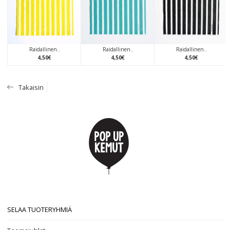
Raidallinen..
Raidallinen..
Raidallinen..
4
,
50
€
4
,
50
€
4
,
50
€
Takaisin
SELAA TUOTERYHMIÄ