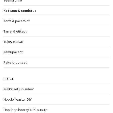
Teemajuhlat
Kattaus & somistus
Kortit & paketointi
Tarrat & etiketit
Tulostettavat
Kemupaketit
Palvelutuotteet
BLOGI
Kukkaiset juhlaideat
Noodoll easter DIY
Hop, hop hooray! DIY -pupuja