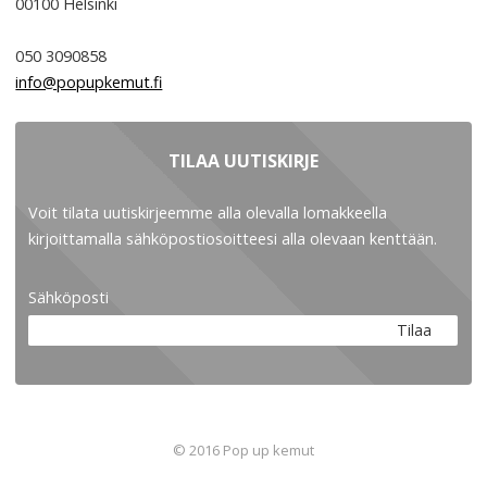
00100
Helsinki
050 3090858
info@popupkemut.fi
TILAA UUTISKIRJE
Voit tilata uutiskirjeemme alla olevalla lomakkeella
kirjoittamalla sähköpostiosoitteesi alla olevaan kenttään.
Sähköposti
Tilaa
© 2016 Pop up kemut