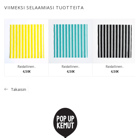
VIIMEKSI SELAAMIASI TUOTTEITA
Raidallinen..
Raidallinen..
Raidallinen..
4
,
50
€
4
,
50
€
4
,
50
€
Takaisin