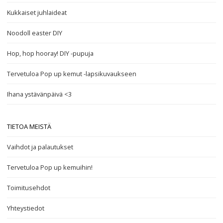
Kukkaiset juhlaideat
Noodoll easter DIY
Hop, hop hooray! DIY -pupuja
Tervetuloa Pop up kemut -lapsikuvaukseen
Ihana ystävänpäivä <3
TIETOA MEISTÄ
Vaihdot ja palautukset
Tervetuloa Pop up kemuihin!
Toimitusehdot
Yhteystiedot