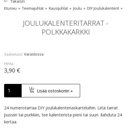
Takaisin
Etusivu
Teemajuhlat
Kausijuhlat
Joulu
DIY Joulukalenterit
JOULUKALENTERITARRAT -
POLKKAKARKKI
Saatavuus
Varastossa
Hinta
3,90 €
Lisää ostoskoriin »
24 numerotarraa
DIY
joulukalenteriaskarteluihin. Liitä tarrat
pussiin tai purkkiin, tee kalenterista pieni tai suuri. Ilahduta 24
kertaa.