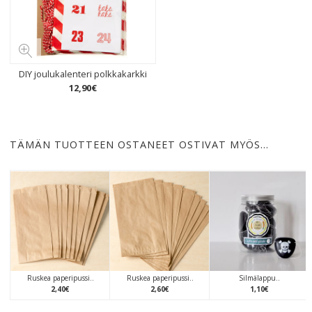
DIY joulukalenteri polkkakarkki
12
,
90
€
TÄMÄN TUOTTEEN OSTANEET OSTIVAT MYÖS…
Ruskea paperipussi..
Ruskea paperipussi..
Silmälappu..
2
,
40
€
2
,
60
€
1
,
10
€