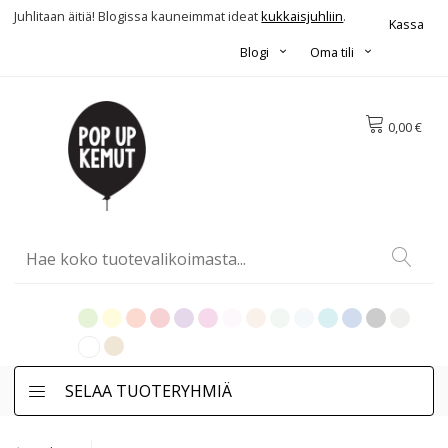
Juhlitaan äitiä! Blogissa kauneimmat ideat
kukkaisjuhliin
.
Kassa
Blogi
Oma tili
0,00 €
SELAA TUOTERYHMIÄ