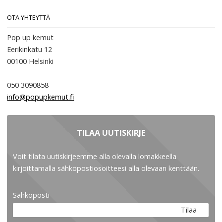
OTA YHTEYTTÄ
Pop up kemut
Eerikinkatu 12
00100
Helsinki
050 3090858
info@popupkemut.fi
TILAA UUTISKIRJE
Voit tilata uutiskirjeemme alla olevalla lomakkeella
kirjoittamalla sähköpostiosoitteesi alla olevaan kenttään.
Sähköposti
Tilaa