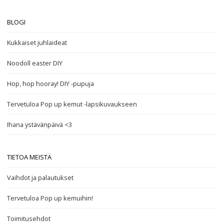
BLOGI
Kukkaiset juhlaideat
Noodoll easter DIY
Hop, hop hooray! DIY -pupuja
Tervetuloa Pop up kemut -lapsikuvaukseen
Ihana ystävänpäivä <3
TIETOA MEISTÄ
Vaihdot ja palautukset
Tervetuloa Pop up kemuihin!
Toimitusehdot