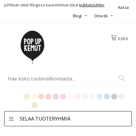
Juhlitaan äitiä! Blogissa kauneimmat ideat
kukkaisjuhliin
.
Kassa
Blogi
Oma tili
0,00 €
SELAA TUOTERYHMIÄ