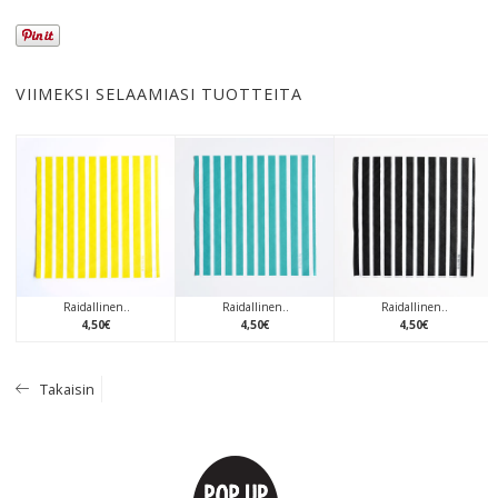
VIIMEKSI SELAAMIASI TUOTTEITA
Raidallinen..
Raidallinen..
Raidallinen..
4
,
50
€
4
,
50
€
4
,
50
€
Takaisin