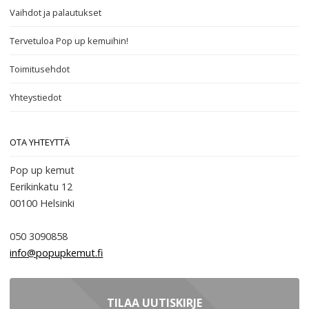
Vaihdot ja palautukset
Tervetuloa Pop up kemuihin!
Toimitusehdot
Yhteystiedot
OTA YHTEYTTÄ
Pop up kemut
Eerikinkatu 12
00100
Helsinki
050 3090858
info@popupkemut.fi
TILAA UUTISKIRJE