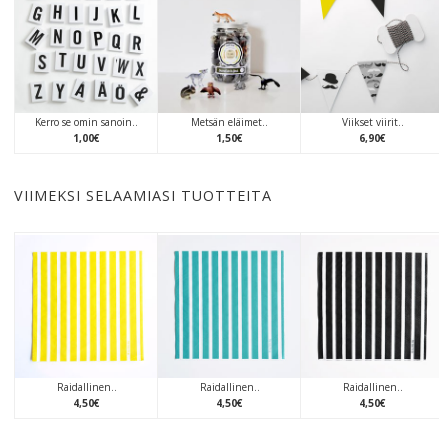
Kerro se omin sanoin..
Metsän eläimet..
Viikset viirit..
1
,
00
€
1
,
50
€
6
,
90
€
VIIMEKSI SELAAMIASI TUOTTEITA
Raidallinen..
Raidallinen..
Raidallinen..
4
,
50
€
4
,
50
€
4
,
50
€