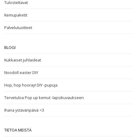
Tulostettavat
Kemupaketit
Palvelutuotteet
BLOGI
Kukkaiset juhlaideat
Noodoll easter DIY
Hop, hop hooray! DIY -pupuja
Tervetuloa Pop up kemut -lapsikuvaukseen
Ihana ystävänpäivä <3
TIETOA MEISTÄ