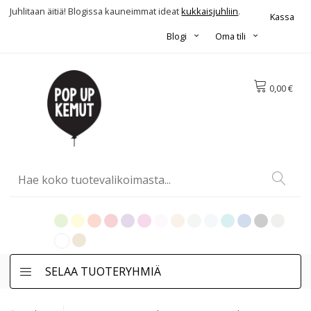
Juhlitaan äitiä! Blogissa kauneimmat ideat
kukkaisjuhliin
.
Kassa
Blogi
Oma tili
0,00 €
SELAA TUOTERYHMIÄ