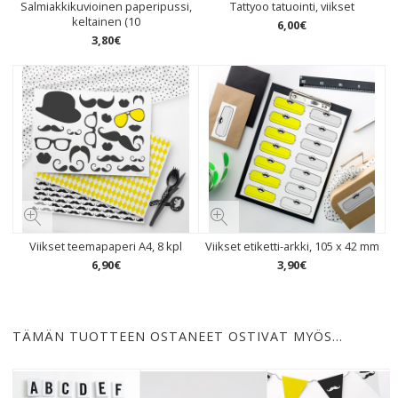
Salmiakkikuvioinen paperipussi,
Tattyoo tatuointi, viikset
keltainen (10
6
,
00
€
3
,
80
€
Viikset teemapaperi A4, 8 kpl
Viikset etiketti-arkki, 105 x 42 mm
6
,
90
€
3
,
90
€
TÄMÄN TUOTTEEN OSTANEET OSTIVAT MYÖS…