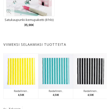
Satukaupunki-kemupaketti (8 hlö)
35
,
00
€
VIIMEKSI SELAAMIASI TUOTTEITA
Raidallinen..
Raidallinen..
Raidallinen..
4
,
50
€
4
,
50
€
4
,
50
€