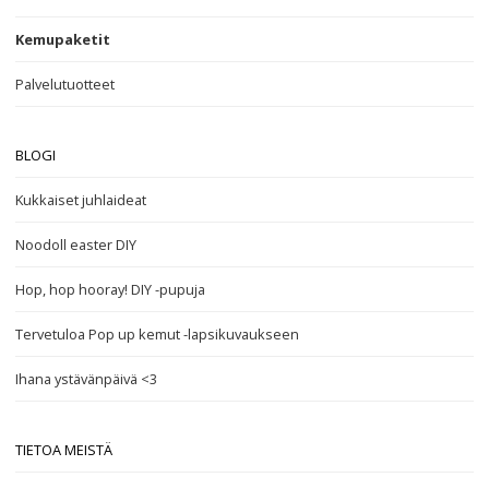
Kemupaketit
Palvelutuotteet
BLOGI
Kukkaiset juhlaideat
Noodoll easter DIY
Hop, hop hooray! DIY -pupuja
Tervetuloa Pop up kemut -lapsikuvaukseen
Ihana ystävänpäivä <3
TIETOA MEISTÄ