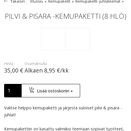
Takaisin
Etusivu
Kemupaketit
Kemupaketti -juhlateemat
PILVI & PISARA -KEMUPAKETTI (8 HLÖ)
Hinta
Osamaksulla
35,00 €
Alkaen
8,95 €/kk
Lisää ostoskoriin »
Valitse helppo kemupaketti ja järjestä suloiset pilvi & pisara -
juhlat!
Kemupakettiin on kasattu valmiiksi teemaan sopivat tuotteet,