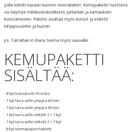
joilla loihdit kasaan kunnon teemabileet. Kemupaketin tuotteita
voi käyttää mileikuvituksellisesti juhlatilan ja kattauksen
koristamiseen. Paketti sisältää myös kutsut ja etiketit
lahjapusseihin ja kuoriin.
ps. Tämähän in ihana teema myös vauvalle!
KEMUPAKETTI
SISÄLTÄÄ:
- 8 kpl kutsukortti A5-koko
- 1 kpl tarra-arkki ympyrä 60 mm
- 1 kpl tarra-arkki ympyrä 40 mm
- 1 kpl tarra-arkki etiketit 3 × 7 kpl
- 1 kpl tarra-arkki etiketit 2 × 7 kpl
- 8 kpl teemapaperi/tabletti