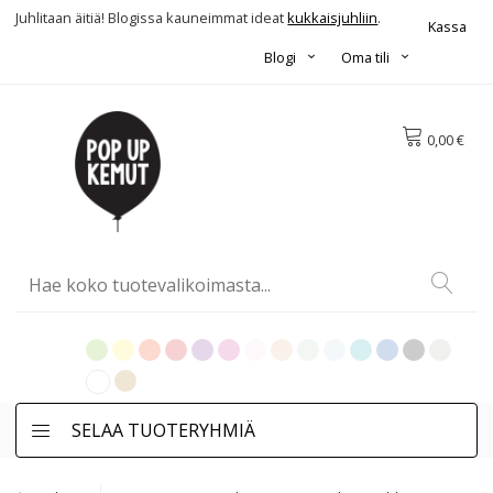
Juhlitaan äitiä! Blogissa kauneimmat ideat
kukkaisjuhliin
.
Kassa
Blogi
Oma tili
0,00 €
SELAA TUOTERYHMIÄ