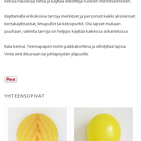
keksiä hauskoja nimiä ja käyttää etikettejä ruokien merkitsemiseen.
Käyttämällä erikokoisia tarroja merkitset ja personoit kaikki yksiväriset
kertakäyttöastiat, limupullot tai keksipurkit. Ota lapset mukaan
puuhaan, valmiita tarroja on helppo käyttää kaikessa askartelussa.
Kata kemut. Teemapaperi toimii paikkakorttina ja viihdyttää lapsia.
Viritä viirit ikkunaan tai juhlapöydän yläpuolle.
YHTEENSOPIVAT