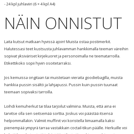
- 24 kpl juhlaviiri (6 × 4 kpl A4)
NÄIN ONNISTUT
Laita kutsut matkaan hyvissä ajoin! Muista ostaa postimerkit.
Halutessasi teet kustsusta juhlavamman hankkimalla teeman väreihin
sopivat yksiväriset kirjekuoret ja personoimalla ne teematarroilla.
Etikettikoko sopii hyvin osoitetarraksi.
Jos kemuissa ongitaan tai muistetaan vieraita goodiebagilla, muista
hankkia pussin sisältö ja lahjapussi. Pussin kuin pussin tuunaat
teemaan sopivaksi tarroilla.
Loihdi kemuherkut tai tilaa tarjoilut valmiina. Muista, että aina ei
tarvitse olla sen seitsemää sorttia. Joskus voi päästää itsensä
helpommallakin. Valmiit muffinit voi koristella liimaamalla kaksi
pienempää ympyrä tarraa vastakkain coctail-tikun päälle. Herkuille voi