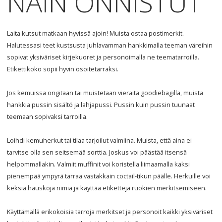
NÄIN ONNISTUT
Laita kutsut matkaan hyvissä ajoin! Muista ostaa postimerkit.
Halutessasi teet kustsusta juhlavamman hankkimalla teeman väreihin
sopivat yksiväriset kirjekuoret ja personoimalla ne teematarroilla.
Etikettikoko sopii hyvin osoitetarraksi.
Jos kemuissa ongitaan tai muistetaan vieraita goodiebagilla, muista
hankkia pussin sisältö ja lahjapussi. Pussin kuin pussin tuunaat
teemaan sopivaksi tarroilla.
Loihdi kemuherkut tai tilaa tarjoilut valmiina. Muista, että aina ei
tarvitse olla sen seitsemää sorttia. Joskus voi päästää itsensä
helpommallakin. Valmiit muffinit voi koristella liimaamalla kaksi
pienempää ympyrä tarraa vastakkain coctail-tikun päälle. Herkuille voi
keksiä hauskoja nimiä ja käyttää etikettejä ruokien merkitsemiseen.
Käyttämällä erikokoisia tarroja merkitset ja personoit kaikki yksiväriset