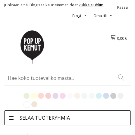
Juhlitaan äitiä! Blogissa kauneimmat ideat
kukkaisjuhliin
.
Kassa
Blogi
Oma tili
0,00 €
SELAA TUOTERYHMIÄ