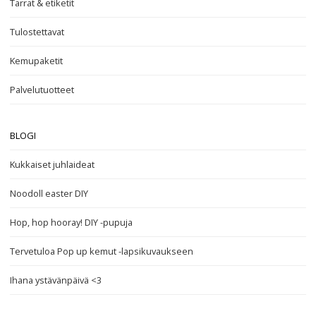
Tarrat & etiketit
Tulostettavat
Kemupaketit
Palvelutuotteet
BLOGI
Kukkaiset juhlaideat
Noodoll easter DIY
Hop, hop hooray! DIY -pupuja
Tervetuloa Pop up kemut -lapsikuvaukseen
Ihana ystävänpäivä <3