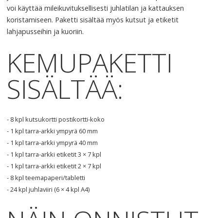
voi käyttää mileikuvituksellisesti juhlatilan ja kattauksen
koristamiseen. Paketti sisältää myös kutsut ja etiketit
lahjapusseihin ja kuoriin.
KEMUPAKETTI
SISÄLTÄÄ:
- 8 kpl kutsukortti postikortti-koko
- 1 kpl tarra-arkki ympyrä 60 mm
- 1 kpl tarra-arkki ympyrä 40 mm
- 1 kpl tarra-arkki etiketit 3 × 7 kpl
- 1 kpl tarra-arkki etiketit 2 × 7 kpl
- 8 kpl teemapaperi/tabletti
- 24 kpl juhlaviiri (6 × 4 kpl A4)