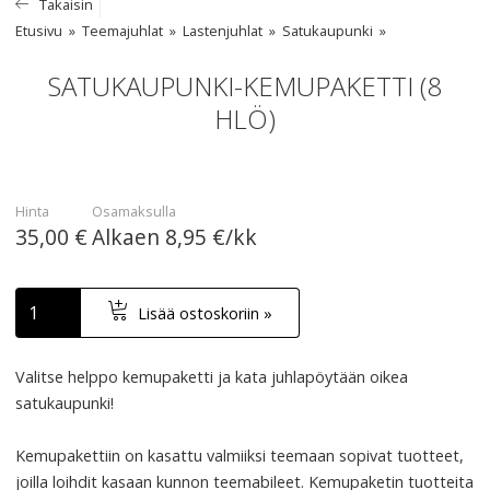
Takaisin
Etusivu
Teemajuhlat
Lastenjuhlat
Satukaupunki
SATUKAUPUNKI-KEMUPAKETTI (8
HLÖ)
Hinta
Osamaksulla
35,00 €
Alkaen
8,95 €/kk
Lisää ostoskoriin »
Valitse helppo kemupaketti ja kata juhlapöytään oikea
satukaupunki!
Kemupakettiin on kasattu valmiiksi teemaan sopivat tuotteet,
joilla loihdit kasaan kunnon teemabileet. Kemupaketin tuotteita