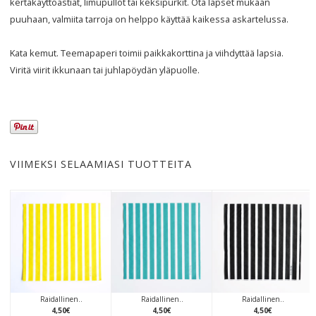
kertakäyttöastiat, limupullot tai keksipurkit. Ota lapset mukaan
puuhaan, valmiita tarroja on helppo käyttää kaikessa askartelussa.
Kata kemut. Teemapaperi toimii paikkakorttina ja viihdyttää lapsia.
Viritä viirit ikkunaan tai juhlapöydän yläpuolle.
VIIMEKSI SELAAMIASI TUOTTEITA
Raidallinen..
Raidallinen..
Raidallinen..
4
,
50
€
4
,
50
€
4
,
50
€