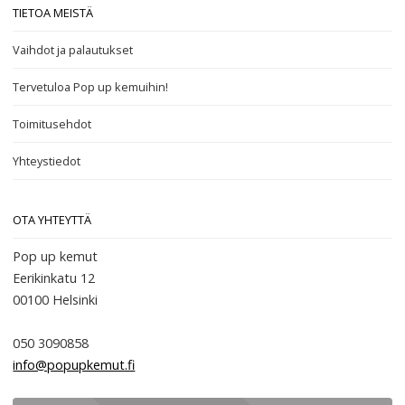
TIETOA MEISTÄ
Vaihdot ja palautukset
Tervetuloa Pop up kemuihin!
Toimitusehdot
Yhteystiedot
OTA YHTEYTTÄ
Pop up kemut
Eerikinkatu 12
00100
Helsinki
050 3090858
info@popupkemut.fi