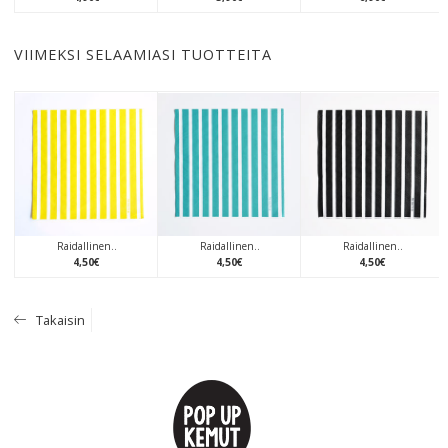
VIIMEKSI SELAAMIASI TUOTTEITA
Raidallinen..
Raidallinen..
Raidallinen..
4
,
50
€
4
,
50
€
4
,
50
€
Takaisin