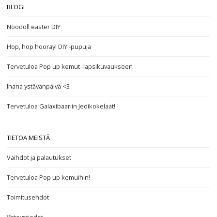
BLOGI
Noodoll easter DIY
Hop, hop hooray! DIY -pupuja
Tervetuloa Pop up kemut -lapsikuvaukseen
Ihana ystävänpäivä <3
Tervetuloa Galaxibaariin Jedikokelaat!
TIETOA MEISTÄ
Vaihdot ja palautukset
Tervetuloa Pop up kemuihin!
Toimitusehdot
Yhteystiedot