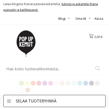
Lataa blogista ihanat pääsiäisaskartelut,
tulosta ja askartele ihana
pupuviiri ja karkkipuput.
Blogi
Oma tili
Kassa
0,00 €
SELAA TUOTERYHMIÄ