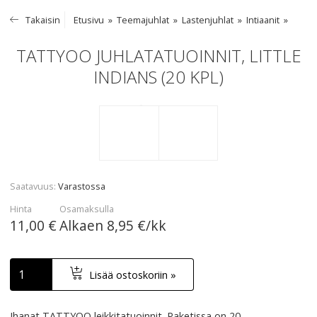
Takaisin
Etusivu
Teemajuhlat
Lastenjuhlat
Intiaanit
TATTYOO JUHLATATUOINNIT, LITTLE
INDIANS (20 KPL)
Saatavuus
Varastossa
Hinta
Osamaksulla
11,00 €
Alkaen
8,95 €/kk
Lisää ostoskoriin »
Ihanat
TATTYOO
leikkitatuoinnit. Paketissa on 20