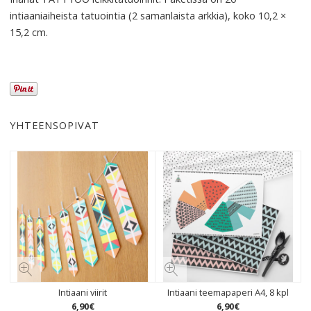
intiaaniaiheista tatuointia (2 samanlaista arkkia), koko 10,2 ×
15,2 cm.
YHTEENSOPIVAT
Intiaani viirit
Intiaani teemapaperi A4, 8 kpl
6
,
90
€
6
,
90
€