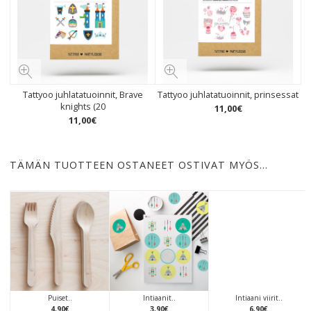
Tattyoo juhlatatuoinnit, Brave
Tattyoo juhlatatuoinnit, prinsessat
knights (20
11
,
00
€
11
,
00
€
TÄMÄN TUOTTEEN OSTANEET OSTIVAT MYÖS…
Puiset..
Intiaanit..
Intiaani viirit..
4
,
90
€
3
,
90
€
6
,
90
€