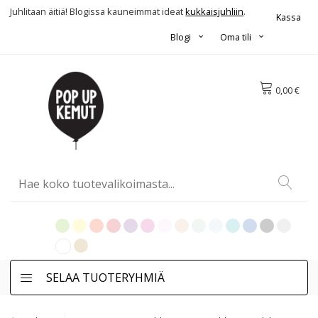
Juhlitaan äitiä! Blogissa kauneimmat ideat
kukkaisjuhliin
.
Kassa
Blogi
Oma tili
0,00 €
SELAA TUOTERYHMIÄ