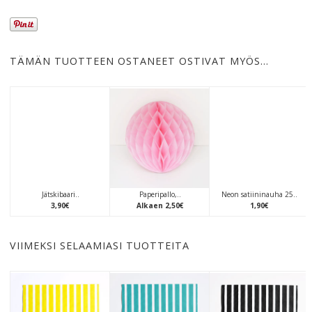
TÄMÄN TUOTTEEN OSTANEET OSTIVAT MYÖS…
Jätskibaari..
Paperipallo,..
Neon satiininauha 25..
3
,
90
€
Alkaen
2
,
50
€
1
,
90
€
VIIMEKSI SELAAMIASI TUOTTEITA