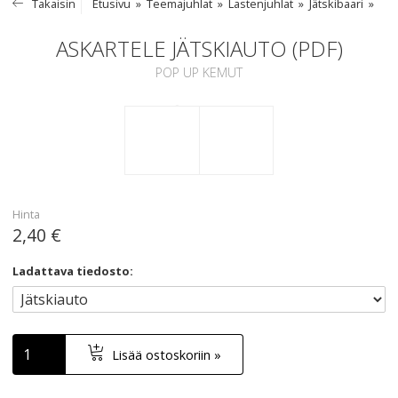
Takaisin
Etusivu
Teemajuhlat
Lastenjuhlat
Jätskibaari
ASKARTELE JÄTSKIAUTO (PDF)
POP UP KEMUT
Hinta
2,40 €
Ladattava tiedosto:
Lisää ostoskoriin »