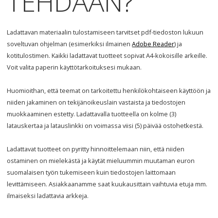
TEHDÄÄN
?
Ladattavan materiaalin tulostamiseen tarvitset pdf-tiedoston lukuun
soveltuvan ohjelman (esimerkiksi ilmainen
Adobe Reader
) ja
kotitulostimen. Kaikki ladattavat tuotteet sopivat A4-kokoisille arkeille.
Voit valita paperin käyttötarkoituksesi mukaan.
Huomioithan, että teemat on tarkoitettu henkilökohtaiseen käyttöön ja
niiden jakaminen on tekijänoikeuslain vastaista ja tiedostojen
muokkaaminen estetty. Ladattavalla tuotteella on kolme (3)
latauskertaa ja latauslinkki on voimassa viisi (5) päivää ostohetkestä.
Ladattavat tuotteet on pyritty hinnoittelemaan niin, että niiden
ostaminen on mielekästä ja käytät mieluummin muutaman euron
suomalaisen työn tukemiseen kuin tiedostojen laittomaan
levittämiseen. Asiakkaanamme saat kuukausittain vaihtuvia etuja mm.
ilmaiseksi ladattavia arkkeja.