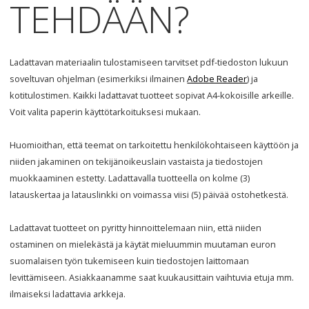
TEHDÄÄN
?
Ladattavan materiaalin tulostamiseen tarvitset pdf-tiedoston lukuun
soveltuvan ohjelman (esimerkiksi ilmainen
Adobe Reader
) ja
kotitulostimen. Kaikki ladattavat tuotteet sopivat A4-kokoisille arkeille.
Voit valita paperin käyttötarkoituksesi mukaan.
Huomioithan, että teemat on tarkoitettu henkilökohtaiseen käyttöön ja
niiden jakaminen on tekijänoikeuslain vastaista ja tiedostojen
muokkaaminen estetty. Ladattavalla tuotteella on kolme (3)
latauskertaa ja latauslinkki on voimassa viisi (5) päivää ostohetkestä.
Ladattavat tuotteet on pyritty hinnoittelemaan niin, että niiden
ostaminen on mielekästä ja käytät mieluummin muutaman euron
suomalaisen työn tukemiseen kuin tiedostojen laittomaan
levittämiseen. Asiakkaanamme saat kuukausittain vaihtuvia etuja mm.
ilmaiseksi ladattavia arkkeja.