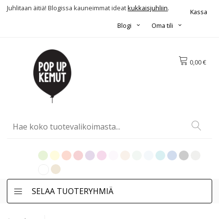
Juhlitaan äitiä! Blogissa kauneimmat ideat
kukkaisjuhliin
.
Kassa
Blogi
Oma tili
0,00 €
SELAA TUOTERYHMIÄ