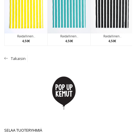
Raidallinen..
Raidallinen..
Raidallinen..
4
,
50
€
4
,
50
€
4
,
50
€
Takaisin
SELAA TUOTERYHMIÄ