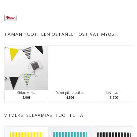
TÄMÄN TUOTTEEN OSTANEET OSTIVAT MYÖS…
Sirkus viirit..
Puiset pikkulusikat..
Jätskibaari..
6
,
90
€
4
,
50
€
3
,
90
€
VIIMEKSI SELAAMIASI TUOTTEITA