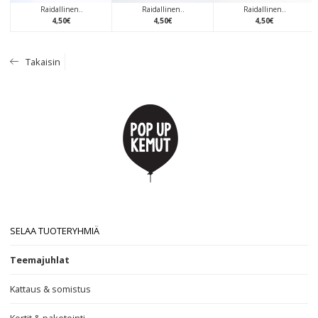
Raidallinen..
Raidallinen..
Raidallinen..
4
,
50
€
4
,
50
€
4
,
50
€
Takaisin
SELAA TUOTERYHMIÄ
Teemajuhlat
Kattaus & somistus