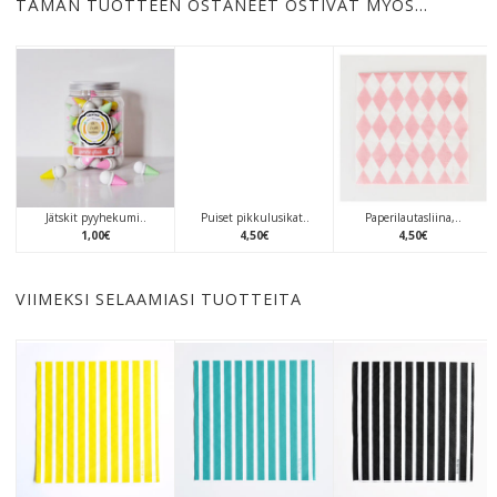
TÄMÄN TUOTTEEN OSTANEET OSTIVAT MYÖS…
Jätskit pyyhekumi..
Puiset pikkulusikat..
Paperilautasliina,..
1
,
00
€
4
,
50
€
4
,
50
€
VIIMEKSI SELAAMIASI TUOTTEITA