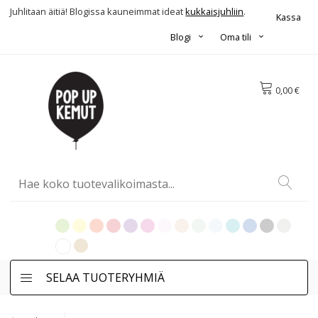
Juhlitaan äitiä! Blogissa kauneimmat ideat
kukkaisjuhliin
.
Kassa
Blogi
Oma tili
0,00 €
SELAA TUOTERYHMIÄ