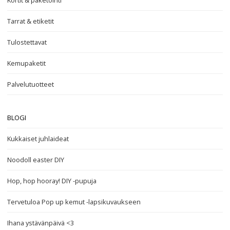
Kortit & paketointi
Tarrat & etiketit
Tulostettavat
Kemupaketit
Palvelutuotteet
BLOGI
Kukkaiset juhlaideat
Noodoll easter DIY
Hop, hop hooray! DIY -pupuja
Tervetuloa Pop up kemut -lapsikuvaukseen
Ihana ystävänpäivä <3