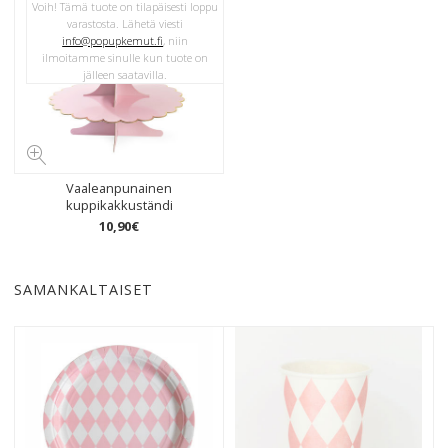
Voih! Tämä tuote on tilapäisesti loppu
varastosta. Lähetä viesti
info@popupkemut.fi
, niin
ilmoitamme sinulle kun tuote on
jälleen saatavilla.
Vaaleanpunainen
kuppikakkuständi
10
,
90
€
SAMANKALTAISET