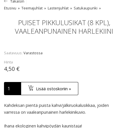
Takaisin
Etusivu
Teemajuhlat
Lastenjuhlat
Satukaupunki
PUISET PIKKULUSIKAT (8 KPL),
VAALEANPUNAINEN HARLEKIINI
Saatavuus
Varastossa
Hinta
4,50 €
Lisää ostoskoriin »
Kahdeksan pientä puista kahvi/jälkiruokalusikkaa, joiden
varressa on vaaleanpunainen harlekiinikuvio.
Ihana ekologinen kahvipöydän kaunistaja!