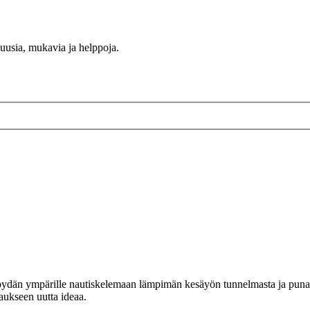
 uusia, mukavia ja helppoja.
än ympärille nautiskelemaan lämpimän kesäyön tunnelmasta ja punaisista
ttaukseen uutta ideaa.