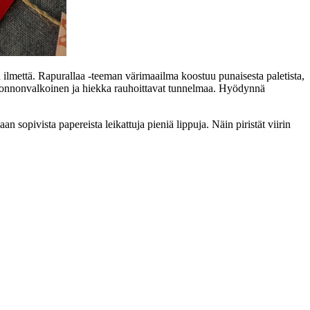
lan ilmettä. Rapurallaa -teeman värimaailma koostuu punaisesta paletista,
, luonnonvalkoinen ja hiekka rauhoittavat tunnelmaa. Hyödynnä
 sopivista papereista leikattuja pieniä lippuja. Näin piristät viirin