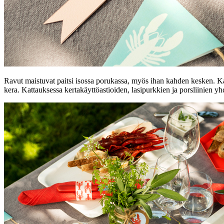
Ravut maistuvat paitsi isossa porukassa, myös ihan kahden kesken. Kaun
kera. Kattauksessa kertakäyttöastioiden, lasipurkkien ja porsliinien yhd