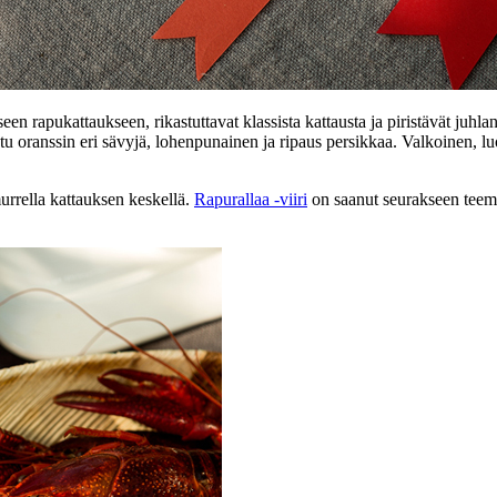
seen rapukattaukseen, rikastuttavat klassista kattausta ja piristävät juh
tuotu oranssin eri sävyjä, lohenpunainen ja ripaus persikkaa. Valkoinen
emurrella kattauksen keskellä.
Rapurallaa -viiri
on saanut seurakseen teemaan