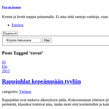
Pop up kemut
Kemut ja kestit nappia painamalla. Ei aina niitä samoja vanhoja, vaan
Etusivu
Posts Tagged ‘ravut’
05
Elo
2015
Rapujuhlat kepeämpään tyyliin
categories:
Yleinen
Rapujuhlat ovat mukava alkusyksyn juhla. Kokoonnutaan yhteisen pöyd
perinteitä, klassikot toimivat aina, mutta moni etsii koristeluihin ja ka