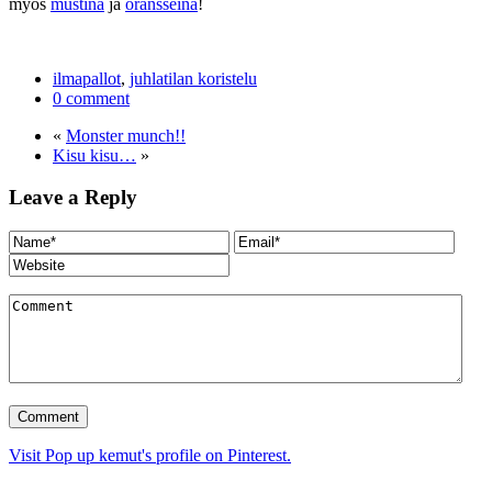
myös
mustina
ja
oransseina
!
ilmapallot
,
juhlatilan koristelu
0 comment
«
Monster munch!!
Kisu kisu…
»
Leave a Reply
Visit Pop up kemut's profile on Pinterest.