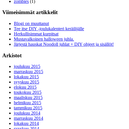
zombies
(1)
Viimeisimmät artikkelit
Blogi on muuttanut
Tee itse DIY -joulukalenteri keräilijälle
Herkullisimmat kurpitsat
Mustavalkoinen halloween juhla.
Järjestä hauskat Noodoll juhlat + DIY ohjeet ja sisällöt!
Arkistot
joulukuu 2015
marraskuu 2015
lokakuu 2015
syyskuu 2015
elokuu 2015
toukokuu 2015
maaliskuu 2015
helmikuu 2015
tammikuu 2015
joulukuu 2014
marraskuu 2014
lokakuu 2014
syyskuu 2014