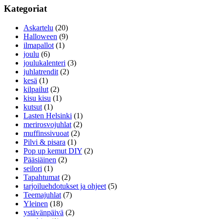
Kategoriat
Askartelu
(20)
Halloween
(9)
ilmapallot
(1)
joulu
(6)
joulukalenteri
(3)
juhlatrendit
(2)
kesä
(1)
kilpailut
(2)
kisu kisu
(1)
kutsut
(1)
Lasten Helsinki
(1)
merirosvojuhlat
(2)
muffinssivuoat
(2)
Pilvi & pisara
(1)
Pop up kemut DIY
(2)
Pääsiäinen
(2)
seilori
(1)
Tapahtumat
(2)
tarjoiluehdotukset ja ohjeet
(5)
Teemajuhlat
(7)
Yleinen
(18)
ystävänpäivä
(2)