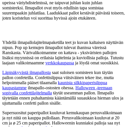
upeissa väriyhdistelmissä, ne taipuvat juhlan kuin juhlan
somisteeksi. Ilmapallot ovat myös edullisin tapa somistaa
suurempaakin juhlatilaa. Laadukkaat pallot kestävät päivästä toiseen,
joten koristelun voi suorittaa hyvissä ajoin etukäteen.
Yhdellä ilmapallolajitelmapaketilla teet jo kuvan kaltaisen näyttävän
nipun. Pop up kemujen ilmapallot tulevat ihanissa väreissä
Ranskasta. Värivalikoimamme on kattava - yksiväristen pallojen
lisäksi myynnissä on erilaisia lajitelmia ja kuviollisia palloja. Tutustu
laajaan valikoimaamme
verkkokaupassa
ja löydä omat suosikkisi.
Läpinäkyvästä ilmapallosta
saat suloisen somisteen kun täytän
pallon confeteilla. Confettisilppua viitsiväinen tekee itse, mutta
helpoimmalla pääset tilaamalla
kaunista silkkipaperisilppua
kaupastamme
ilmapallo-ostosten ohessa.
Halloween -teemaan
sopivalla confettilajitelmalla
täytät useamman pallon. Ilmapallo
täytetään ennen puhaltamista kääntämällä suuaukkoa hieman ulos ja
ujuttamalla confetti pallon sisälle.
Supersuositut paperipallot kuuluvat kemukaupan perusvalikoimaan
ja nyt niitä on kauppa pullollaan. Perusvalikoimaan kuuluvat ø 20
cm ja ø 25 cm paperipallot. Halloweenin kunniaksi palloja saa nyt