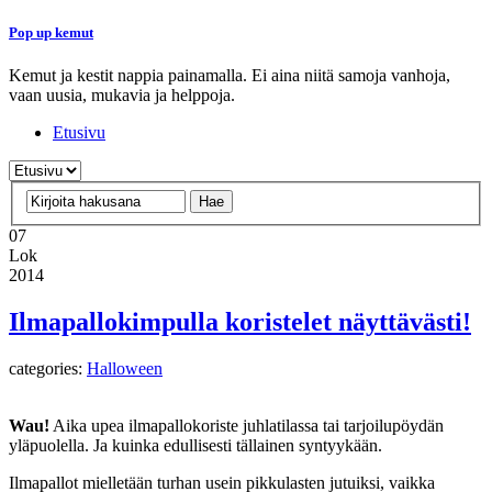
Pop up kemut
Kemut ja kestit nappia painamalla. Ei aina niitä samoja vanhoja,
vaan uusia, mukavia ja helppoja.
Etusivu
07
Lok
2014
Ilmapallokimpulla koristelet näyttävästi!
categories:
Halloween
Wau!
Aika upea ilmapallokoriste juhlatilassa tai tarjoilupöydän
yläpuolella. Ja kuinka edullisesti tällainen syntyykään.
Ilmapallot mielletään turhan usein pikkulasten jutuiksi, vaikka