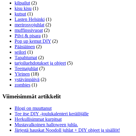
kilpailut
(2)
kisu kisu
(1)
kutsut
(1)
Lasten Helsinki
(1)
merirosvojuhlat
(2)
muffinssivuoat
(2)
Pilvi & pisara
(1)
Pop up kemut DIY
(2)
Pääsiäinen
(2)
seilori
(1)
Tapahtumat
(2)
tarjoiluehdotukset ja ohjeet
(5)
Teemajuhlat
(7)
Yleinen
(18)
ystävänpäivä
(2)
zombies
(1)
Viimeisimmät artikkelit
Blogi on muuttanut
Tee itse DIY -joulukalenteri keräilijälle
Herkullisimmat kurpitsat
Mustavalkoinen halloween juhla.
Järjestä hauskat Noodoll juhlat + DIY ohjeet ja sisällöt!