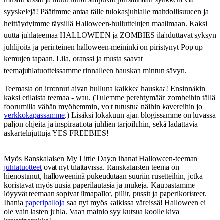
syyskelejä! Päätimme antaa tälle tulokasjuhlalle mahdollisuuden ja
heittäydyimme täysillä Halloween-hulluttelujen maailmaan. Kaksi
uutta juhlateemaa HALLOWEEN ja ZOMBIES ilahduttavat syksyn
juhlijoita ja perinteinen halloween-meininki on piristynyt Pop up
kemujen tapaan. Lila, oranssi ja musta saavat
teemajuhlatuotteissamme rinnalleen hauskan mintun sävyn.
Teemasta on irronnut aivan hulluna kaikkea hauskaa! Ensinnäkin
kaksi erilaista teemaa - wau. (Tulemme perehtymään zombeihin tällä
foorumilla vähän myöhemmin, voit tutustua näihin kavereihin jo
verkkokapassamme
.) Lisäksi lokakuun ajan blogissamme on luvassa
paljon ohjeita ja inspiraatiota juhlien tarjoiluhin, sekä ladattavia
askartelujuttuja YES FREEBIES!
Myös Ranskalaisen My Little Day:n ihanat Halloween-teeman
juhlatuotteet
ovat nyt tilattavissa. Ranskalaisten teema on
hienostunut, halloweeninä pukeudutaan suuriin rusetteihin, jotka
koristavat myös uusia paperilautasia ja mukeja. Kaupastamme
löyyvät teemaan sopivat ilmapallot, pillit, pussit ja paperikoristeet.
Ihania
paperipalloja
saa nyt myös kaikissa väreissä! Halloween ei
ole vain lasten juhla. Vaan mainio syy kutsua koolle kiva