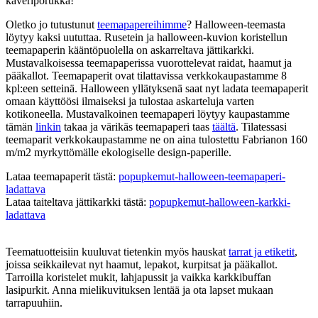
kaveriporukka!
Oletko jo tutustunut
teemapapereihimme
? Halloween-teemasta
löytyy kaksi uututtaa. Rusetein ja halloween-kuvion koristellun
teemapaperin kääntöpuolella on askarreltava jättikarkki.
Mustavalkoisessa teemapaperissa vuorottelevat raidat, haamut ja
pääkallot. Teemapaperit ovat tilattavissa verkkokaupastamme 8
kpl:een setteinä. Halloween yllätyksenä saat nyt ladata teemapaperit
omaan käyttöösi ilmaiseksi ja tulostaa askarteluja varten
kotikoneella. Mustavalkoinen teemapaperi löytyy kaupastamme
tämän
linkin
takaa ja värikäs teemapaperi taas
täältä
. Tilatessasi
teemaparit verkkokaupastamme ne on aina tulostettu Fabrianon 160
m/m2 myrkyttömälle ekologiselle design-paperille.
Lataa teemapaperit tästä:
popupkemut-halloween-teemapaperi-
ladattava
Lataa taiteltava jättikarkki tästä:
popupkemut-halloween-karkki-
ladattava
Teematuotteisiin kuuluvat tietenkin myös hauskat
tarrat ja etiketit
,
joissa seikkailevat nyt haamut, lepakot, kurpitsat ja pääkallot.
Tarroilla koristelet mukit, lahjapussit ja vaikka karkkibuffan
lasipurkit. Anna mielikuvituksen lentää ja ota lapset mukaan
tarrapuuhiin.