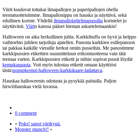
Viirit kuuluvat tottakai ilmapallojen ja paperipallojen ohella
teematuotteisiimme. Ilmapallonippu on hauska ja näyttävä, sekä
edullinen koriste. Yhdellä
ilmapallolajitelmapussilla
koristelet jo
näyttävästi.
Viiri
n kanssa pääset hieman askartelemaankin!
Halloween on aika herkullinen juhla. Karkkibuffa on hyvä ja helppo
vaihtoehto juhlien tarjoiluja ajatellen. Panosta karkkien esillepanoon
tai pakkaa kaikille vieraille herkut omiin pusseihin. Me panostimme
karkkipussien etikettien suunnitteluun erikoistuotteena vain tätä
teemaa varten. Karkkipussien etiketit ja niihin sopivat pussit löydät
kemukaupasta
. Voit myös tulostaa etiketit omaan käyttöösi
tästä:
popupkemut-halloween-karkkikaare-ladattava
.
Hauskaa halloweenin odotusta ja pysykää palstalla. Paljon
hirwiöhauskaa vielä luvassa.
0 comment
«
Poks! sanoi värikynä.
Monster munch!!
»