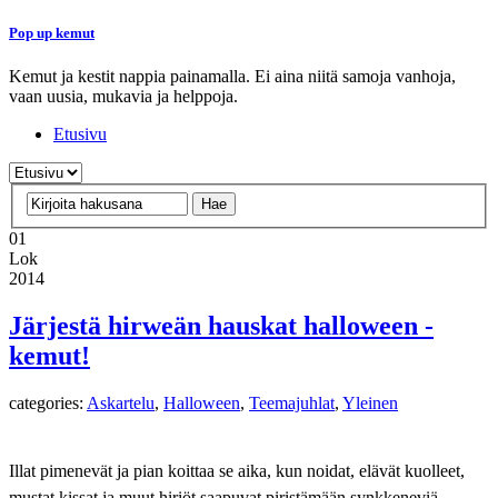
Pop up kemut
Kemut ja kestit nappia painamalla. Ei aina niitä samoja vanhoja,
vaan uusia, mukavia ja helppoja.
Etusivu
01
Lok
2014
Järjestä hirweän hauskat halloween -
kemut!
categories:
Askartelu
,
Halloween
,
Teemajuhlat
,
Yleinen
Illat pimenevät ja pian koittaa se aika, kun noidat, elävät kuolleet,
mustat kissat ja muut hiriöt saapuvat piristämään synkkeneviä